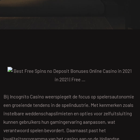
Bij Incognito Casino weerspiegelt de focus op spelersautonomie
een groeiende tendens in de spelindustrie. Met kenmerken zoals
instelbare weddenschapslimieten en opties voor zelfuitsluiting
kunnen gebruikers hun gamingervaring aanpassen, wat
verantwoord spelen bevordert. Daarnaast past het
loyaliteitsprogramma van het casino aan op de Hollandse