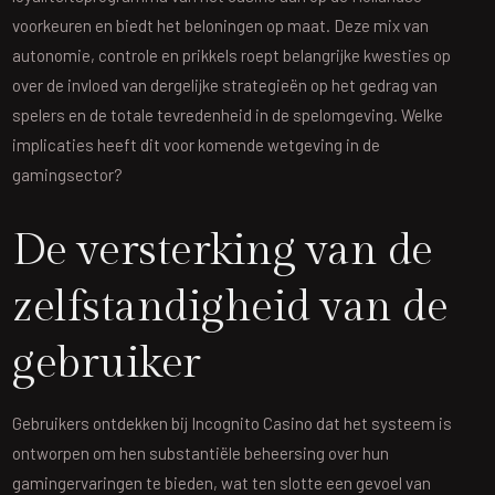
voorkeuren en biedt het beloningen op maat. Deze mix van
autonomie, controle en prikkels roept belangrijke kwesties op
over de invloed van dergelijke strategieën op het gedrag van
spelers en de totale tevredenheid in de spelomgeving. Welke
implicaties heeft dit voor komende wetgeving in de
gamingsector?
De versterking van de
zelfstandigheid van de
gebruiker
Gebruikers ontdekken bij Incognito Casino dat het systeem is
ontworpen om hen substantiële beheersing over hun
gamingervaringen te bieden, wat ten slotte een gevoel van