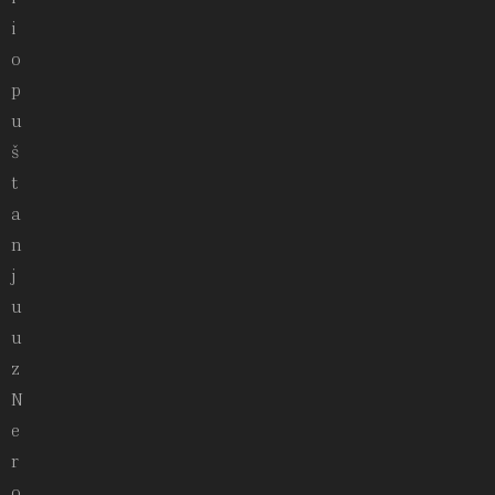
i
o
p
u
š
t
a
n
j
u
u
z
N
e
r
o