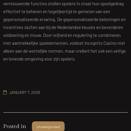
vernieuwende functies stellen spelers in staat hun speelgedrag
effectief te beheren en tegelijkertijd te genieten van een
gepersonaliseerde ervaring. De gepersonaliseerde beloningen en
incentives sluiten aan bij de Nederlandse keuzes en bevorderen
voldoening en trouw. Door vrijheid en regulering te combineren
met aantrekkelijke spelelementen, voldoet Incognito Casino niet
alleen aan de wettelijke normen, maar creëert het ook een veilige
en lonende omgeving voor zijn spelers.
JANUARY 7, 2026
Posted in
Uncategorized