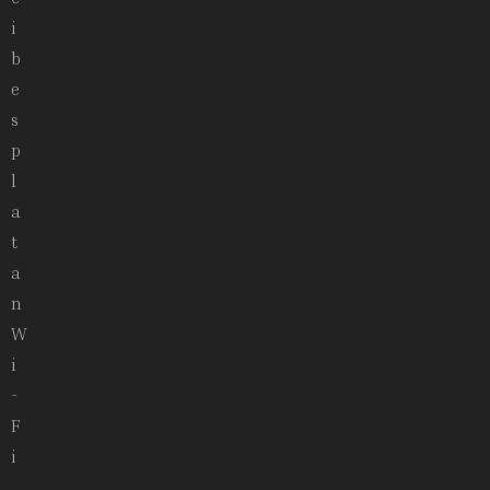
i
b
e
s
p
l
a
t
a
n
W
i
-
F
i
,