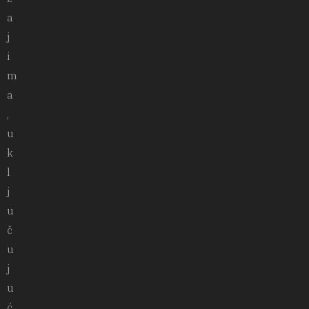
a
j
i
m
a
,
u
k
l
j
u
č
u
j
u
ć