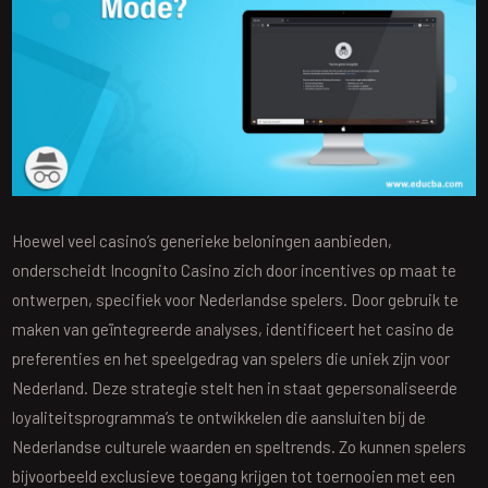
Hoewel veel casino’s generieke beloningen aanbieden,
onderscheidt Incognito Casino zich door incentives op maat te
ontwerpen, specifiek voor Nederlandse spelers. Door gebruik te
maken van geïntegreerde analyses, identificeert het casino de
preferenties en het speelgedrag van spelers die uniek zijn voor
Nederland. Deze strategie stelt hen in staat gepersonaliseerde
loyaliteitsprogramma’s te ontwikkelen die aansluiten bij de
Nederlandse culturele waarden en speltrends. Zo kunnen spelers
bijvoorbeeld exclusieve toegang krijgen tot toernooien met een