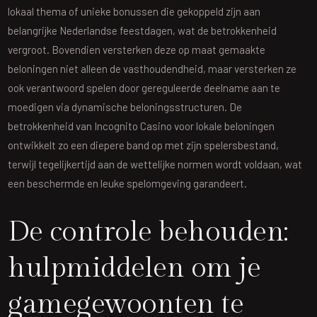
lokaal thema of unieke bonussen die gekoppeld zijn aan
belangrijke Nederlandse feestdagen, wat de betrokkenheid
vergroot. Bovendien versterken deze op maat gemaakte
beloningen niet alleen de vasthoudendheid, maar versterken ze
ook verantwoord spelen door gereguleerde deelname aan te
moedigen via dynamische beloningsstructuren. De
betrokkenheid van Incognito Casino voor lokale beloningen
ontwikkelt zo een diepere band op met zijn spelersbestand,
terwijl tegelijkertijd aan de wettelijke normen wordt voldaan, wat
een beschermde en leuke spelomgeving garandeert.
De controle behouden:
hulpmiddelen om je
gamegewoonten te