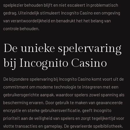
spelplezier behouden blijft en niet escaleert in problematisch
gedrag. Uiteindelijk stimuleert Incognito Casino een omgeving
van verantwoordelijkheid en benadrukt het het belang van
controle behouden.
De unieke spelervaring
bij Incognito Casino
De bijzondere spelervaring bij Incognito Casino komt voort uit de
commitment om moderne technologie te integreren met een
gebruikersgerichte aanpak, waardoor spelers zowel spanning als
bescherming ervaren. Door gebruik te maken van geavanceerde
encryptie en sterke gebruikersverificatie, geeft Incognito
prioriteit aan de veiligheid van spelers en zorgt tegelijkertijd voor
vlotte transacties en gameplay. De gevarieerde spelbibliotheek,