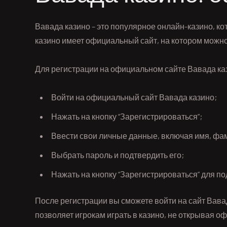
Вавада казино – это популярное онлайн-казино, ко
казино имеет официальный сайт, на котором можно 
Для регистрации на официальном сайте Вавада к
Войти на официальный сайт Вавада казино;
Нажать на кнопку “Зарегистрироваться”;
Ввести свои личные данные, включая имя, фам
Выбрать пароль и подтвердить его;
Нажать на кнопку “Зарегистрироваться” для п
После регистрации вы сможете войти на сайт Вавад
позволяет игрокам играть в казино, не открывая о