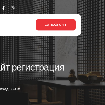
ZATRAŽI UPIT
йт регистрация
ход.1593 (2)