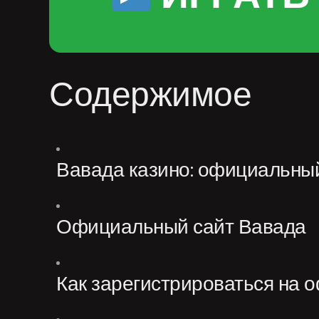
Содержимое
Вавада казино: официальный 
Официальный сайт Вавада
Как зарегистрироваться на 