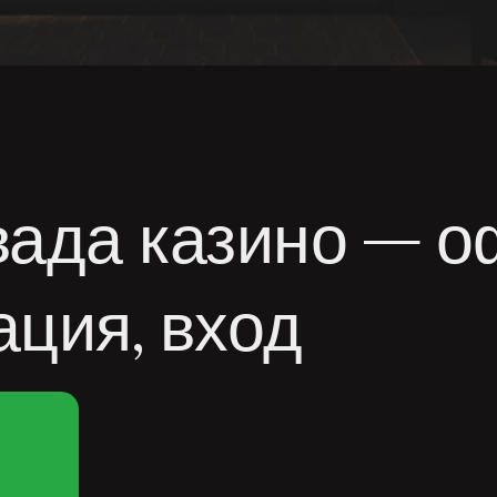
вада казино – 
ация, вход