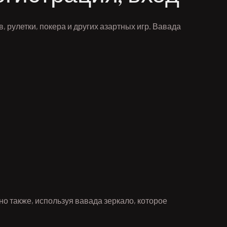
 рулетки, покера и других азартных игр. Вавада
но также, используя вавада зеркало, которое