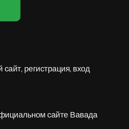
сайт, регистрация, вход
официальном сайте Вавада