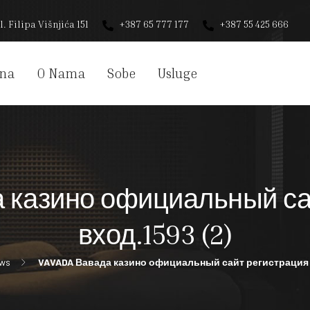
l. Filipa Višnjića 151
+387 65 777 177
+387 55 425 666
na
O Nama
Sobe
Usluge
 казино официальный са
вход.1593 (2)
ws
VAVADA Вавада казино официальный сайт регистрация в