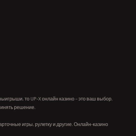
ыигрыши, то UP-X онлайн казино – это ваш выбор.
ринять решение.
арточные игры, рулетку и другие. Онлайн-казино