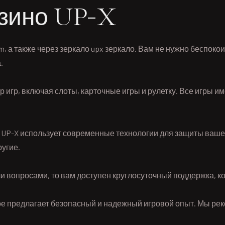
азино UP-X
 а также через зеркало upx зеркало. Вам не нужно беспокоит
.
игр, включая слоты, карточные игры и рулетку. Все игры и
ак UP-X использует современные технологии для защиты ваш
ругие.
ли вопросами, то вам доступен круглосуточный поддержка, 
орое предлагает безопасный и надежный игровой опыт. Мы р