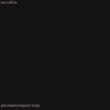
сии сайта.
е регламентируют игру.