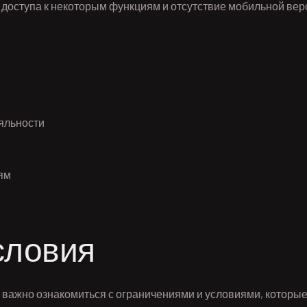
е доступа к некоторым функциям и отсутствие мобильной вер
яльности
ям
словия
о, важно ознакомиться с ограничениями и условиями, которы