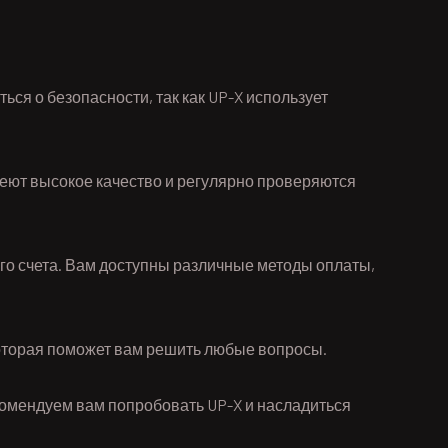
ься о безопасности, так как UP-X использует
меют высокое качество и регулярно проверяются
его счета. Вам доступны различные методы оплаты,
которая поможет вам решить любые вопросы.
екомендуем вам попробовать UP-X и насладиться