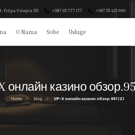
l. Filipa Višnjića 151
+387 65 777 177
+387 55 425 666
na
O Nama
Sobe
Usluge
X онлайн казино обзор.951
Home
blog
UP-X онлайн казино обзор.951 (2)