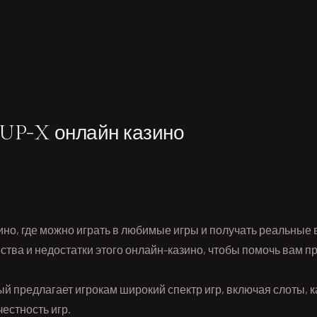
 UP-X онлайн казино
но, где можно играть в любимые игры и получать реальные в
тва и недостатки этого онлайн-казино, чтобы помочь вам п
ый предлагает игрокам широкий спектр игр, включая слоты, к
естность игр.