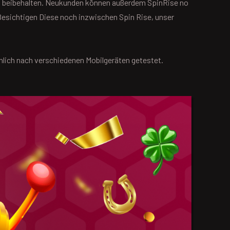
7 € beibehalten. Neukunden können außerdem SpinRise no
esichtigen Diese noch inzwischen Spin Rise, unser
chlich nach verschiedenen Mobilgeräten getestet.