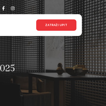
ZATRAŽI UPIT
2025