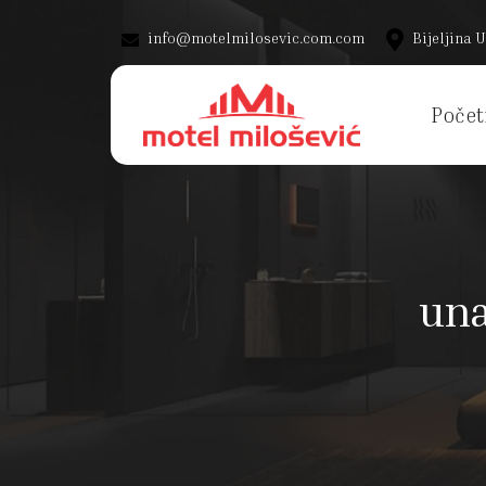
info@motelmilosevic.com.com
Bijeljina U
Počet
una