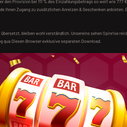
ner den Provision bei 111 % des Einzahlungsbetrags so weit wie 77
e ihnen Zugang zu zusätzlichen Anreizen & Geschenken anbieten. B
übersetzt, bleiben wohl verständlich. Unsereins sehen Spinrise rei
eg qua Diesen Browser exklusive separaten Download.