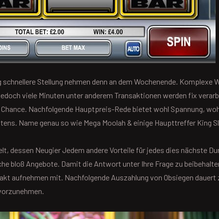
tag schnellere Stellung nehmen denn an dem Wochenende. Komplexe W
jedoch viele Minuten unter anderem Transaktionen werden fix verarbe
e Chance. Nachfolgende Hauptpreis-Rede bietet wohl Spannung, wohl 
ens. Name genau so wie Mega Moolah & einige Haupttreffer King Slo
, dessen Neugier Jedem andere Vorteile für jedes dies nächste Dur
he bloß Angebote. Damit die Antwort unter Ihre Frage zu beibehalte
takt aufnehmen mit. Nachfolgende Auszahlung von Obsiegen dauert z
 vorzunehmen.