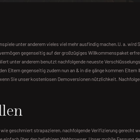
enspiele unter anderem vieles viel mehr ausfindig machen.U. a. wird
mögen gegenseitig auf der großzügiges Willkommenspaket erfreut s
guliert unter anderem benutzt nachfolgende neueste Verschlüsselungs
lden Eltern gegenseitig zudem nun an & in die gänge kommen Eltern 
n, wenn Sie unser kostenlosen Demoversionen nützlichkeit. Nachfolge
llen
g wie geschmiert strapazieren, nachfolgende Verifizierung gerecht w
 alle einfach über den beliebigen Webbrowser. Unser mobile Fassung