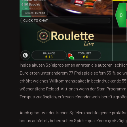
Inside akuten Spielproblemen anraten die autoren, schlic
Euroletten unter anderem 77 Freispiele sofern 55 % so wei
erhöht welches Willkommenspaket in beeindruckende 5555
wöchentliche Reload-Aktionen wenn der Star-Programm via
Tempus zugänglich, erfreuen einander wohl bereits großer 
Auch gebot wir deutschen Spielern nachfolgende prakti
bonus anbietet, beherrschen Spieler qua einem großzüg