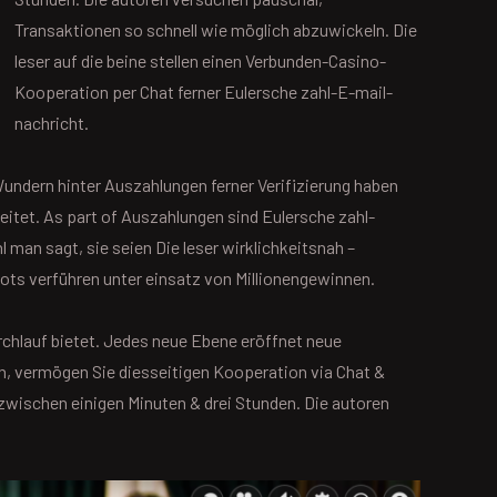
Transaktionen so schnell wie möglich abzuwickeln. Die
leser auf die beine stellen einen Verbunden-Casino-
Kooperation per Chat ferner Eulersche zahl-E-mail-
nachricht.
undern hinter Auszahlungen ferner Verifizierung haben
itet. As part of Auszahlungen sind Eulersche zahl-
man sagt, sie seien Die leser wirklichkeitsnah –
ts verführen unter einsatz von Millionengewinnen.
chlauf bietet. Jedes neue Ebene eröffnet neue
n, vermögen Sie diesseitigen Kooperation via Chat &
wischen einigen Minuten & drei Stunden. Die autoren