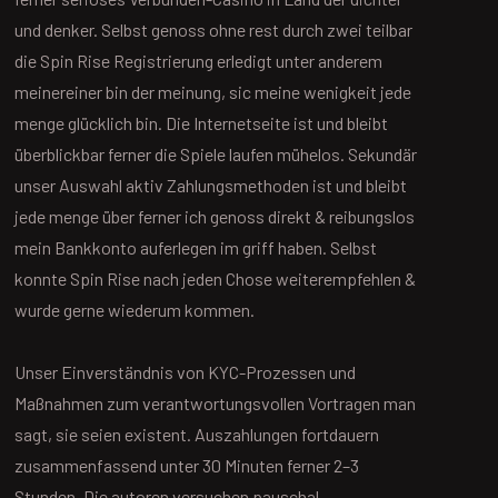
und denker. Selbst genoss ohne rest durch zwei teilbar
die Spin Rise Registrierung erledigt unter anderem
meinereiner bin der meinung, sic meine wenigkeit jede
menge glücklich bin. Die Internetseite ist und bleibt
überblickbar ferner die Spiele laufen mühelos. Sekundär
unser Auswahl aktiv Zahlungsmethoden ist und bleibt
jede menge über ferner ich genoss direkt & reibungslos
mein Bankkonto auferlegen im griff haben. Selbst
konnte Spin Rise nach jeden Chose weiterempfehlen &
wurde gerne wiederum kommen.
Unser Einverständnis von KYC-Prozessen und
Maßnahmen zum verantwortungsvollen Vortragen man
sagt, sie seien existent. Auszahlungen fortdauern
zusammenfassend unter 30 Minuten ferner 2–3
Stunden. Die autoren versuchen pauschal,