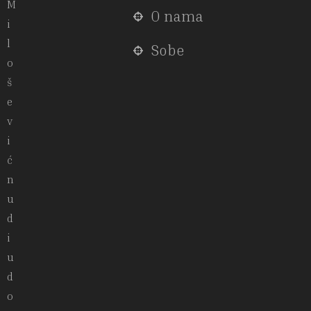
M
O nama
i
l
Sobe
o
š
e
v
i
ć
n
u
d
i
u
d
o