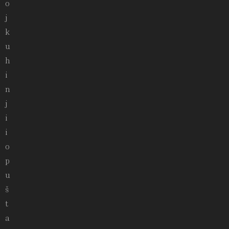
o
j
k
u
h
i
n
j
i
i
o
p
u
š
t
a