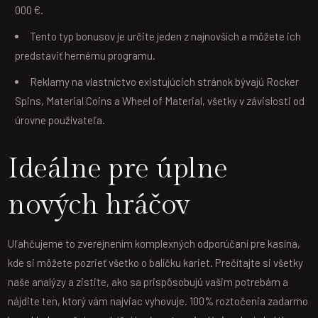
000 €.
Tento typ bonusov je určite jeden z najnovších a môžete ich
predstaviť hernému programu.
Reklamy na vlastníctvo existujúcich stránok bývajú Rocker
Spins, Material Coins a Wheel of Material, všetky v závislosti od
úrovne používateľa.
Ideálne pre úplne
nových hráčov
Uľahčujeme to zverejnením komplexných odporúčaní pre kasína,
kde si môžete pozrieť všetko o balíčku kariet. Prečítajte si všetky
naše analýzy a zistite, ako sa prispôsobujú vašim potrebám a
nájdite ten, ktorý vám najviac vyhovuje. 100% roztočenia zadarmo