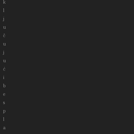
k
l
j
u
č
u
j
u
ć
i
b
e
s
p
l
a