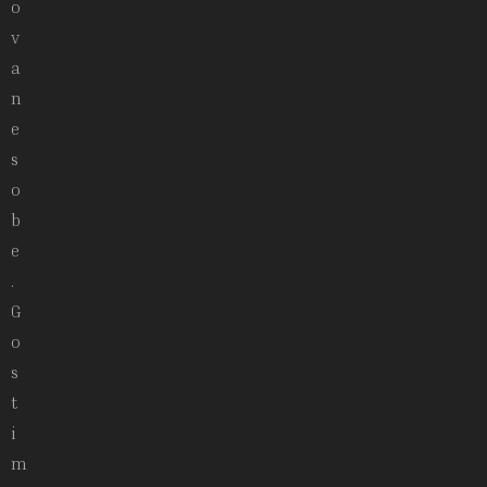
o
v
a
n
e
s
o
b
e
.
G
o
s
t
i
m