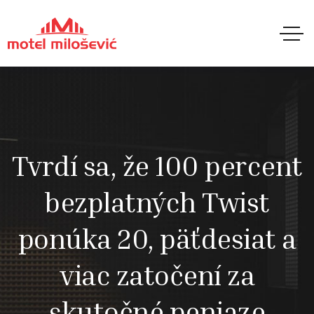
Tvrdí sa, že 100 percent
bezplatných Twist
ponúka 20, päťdesiat a
viac zatočení za
skutočné peniaze