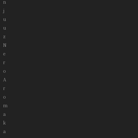
n
j
u
u
z
N
e
r
o
A
r
o
m
a
k
a