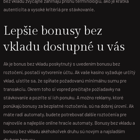
bez vkladu zvyčajne zahŕňajú prísnu terminológiu, ako je krátka
autenticita a vysoké kritériá pre stávkovanie.
Lepšie bonusy bez
vkladu dostupné u vás
Ak je bonus bez vkladu poskytnutý s uvedením bonusu bez
roztočení, postačí vytvorenie účtu. Ak vaše kasíno vyžaduje určitý
vklad, uistite sa, že spĺňate požadovanú minimálnu sumu pre
transakciu. Okrem toho si vopred prečítajte požiadavky na
stávkovanie a pozrite si ich ponuku. A možno reklamy, ktoré
ponúkajú bonusy za bezplatné roztočenia, sú na dobrej úrovni. Ak
máte radi automaty, budete potrebovať ďalšie roztočenia pre
najnovšie a najlepšie online hracie automaty. Bonusy bez vkladu a
bonusy bez vkladu akéhokoľvek druhu sú novým a najsladším
druhom bonusu.