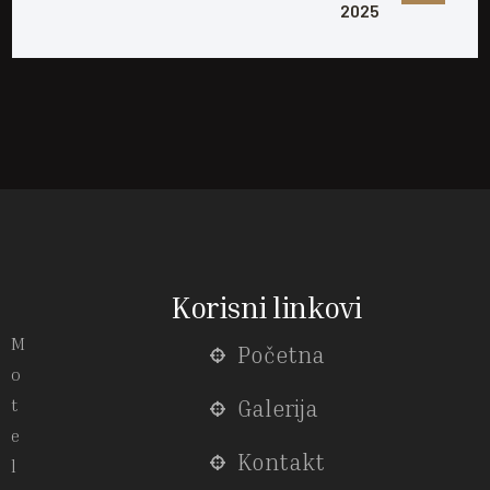
2025
Korisni linkovi
M
Početna
o
t
Galerija
e
Kontakt
l