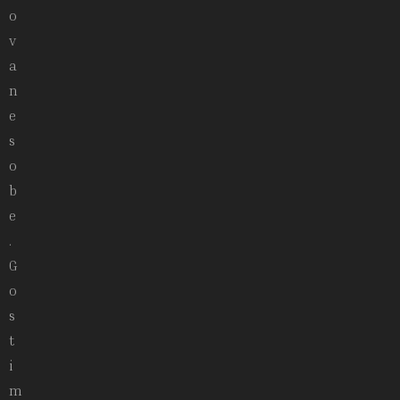
o
v
a
n
e
s
o
b
e
.
G
o
s
t
i
m