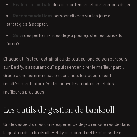
Évaluation initiale
des compétences et préférences de jeu.
Recommandations
personnalisées sur les jeux et
stratégies à adopter.
Suivi
des performances de jeu pour ajuster les conseils
fournis.
Chaque utilisateur est ainsi guidé tout au long de son parcours
sur Betify, s’assurant qu’ils puissent en tirer le meilleur parti.
Grâce à une communication continue, les joueurs sont
régulièrement informés des nouvelles tendances et des
meilleures pratiques.
Les outils de gestion de bankroll
Un des aspects clés d’une expérience de jeu réussie réside dans
la gestion de la bankroll. Betify comprend cette nécessité et