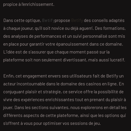
propice à l’enrichissement.
Dans cette optique,
Betify
propose
Betify
des conseils adaptés
à chaque joueur, qu’il soit novice ou déjà aguerri. Des formations,
des analyses de performances et un suivi personnalisé sont mis
en place pour garantir votre épanouissement dans ce domaine.
L’idée est de s’assurer que chaque moment passé sur la
plateforme soit non seulement divertissant, mais aussi lucratif.
Enfin, cet engagement envers ses utilisateurs fait de Betify un
acteur incontournable dans le domaine des casinos en ligne. En
conjuguant plaisir et stratégie, ce service offre la possibilité de
vivre des expériences enrichissantes tout en prenant du plaisir à
jouer. Dans les sections suivantes, nous explorerons en détail les
différents aspects de cette plateforme, ainsi que les options qui
s’offrent à vous pour optimiser vos sessions de jeu.