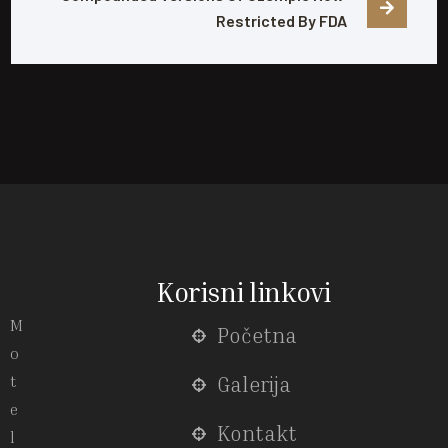
Restricted By FDA
Korisni linkovi
M
Početna
o
t
Galerija
e
Kontakt
l