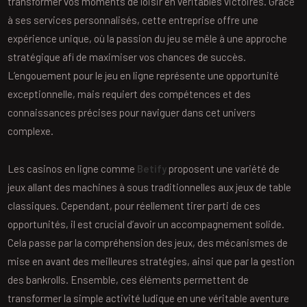
transformer vos moments de loisir en véritables victoires. Grâce
à ses services personnalisés, cette entreprise offre une
expérience unique, où la passion du jeu se mêle à une approche
stratégique afi de maximiser vos chances de succès.
L’engouement pour le jeu en ligne représente une opportunité
exceptionnelle, mais requiert des compétences et des
connaissances précises pour naviguer dans cet univers
complexe.
Les casinos en ligne comme
Betify
proposent une variété de
jeux allant des machines à sous traditionnelles aux jeux de table
classiques. Cependant, pour réellement tirer parti de ces
opportunités, il est crucial d’avoir un accompagnement solide.
Cela passe par la compréhension des jeux, des mécanismes de
mise en avant des meilleures stratégies, ainsi que par la gestion
des bankrolls. Ensemble, ces éléments permettent de
transformer la simple activité ludique en une véritable aventure