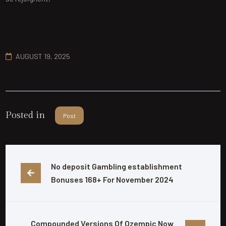
AUGUST 19, 2025
Posted in
Post
No deposit Gambling establishment 
Bonuses 168+ For November 2024
Compounded Versions Of Ozempic Now 