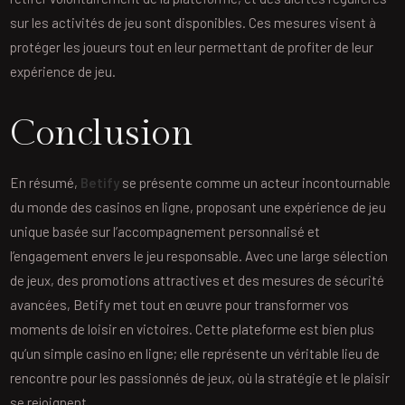
sur les activités de jeu sont disponibles. Ces mesures visent à
protéger les joueurs tout en leur permettant de profiter de leur
expérience de jeu.
Conclusion
En résumé,
Betify
se présente comme un acteur incontournable
du monde des casinos en ligne, proposant une expérience de jeu
unique basée sur l’accompagnement personnalisé et
l’engagement envers le jeu responsable. Avec une large sélection
de jeux, des promotions attractives et des mesures de sécurité
avancées, Betify met tout en œuvre pour transformer vos
moments de loisir en victoires. Cette plateforme est bien plus
qu’un simple casino en ligne; elle représente un véritable lieu de
rencontre pour les passionnés de jeux, où la stratégie et le plaisir
se rejoignent.