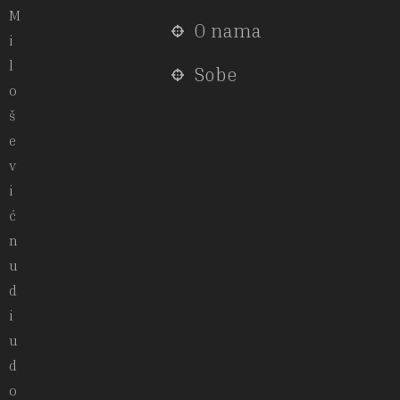
M
O nama
i
l
Sobe
o
š
e
v
i
ć
n
u
d
i
u
d
o