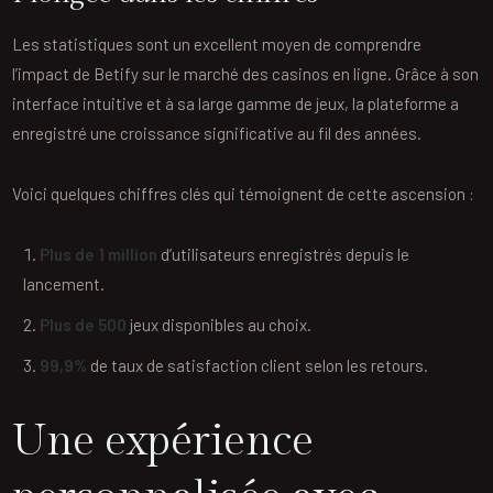
Les statistiques sont un excellent moyen de comprendre
l’impact de Betify sur le marché des casinos en ligne. Grâce à son
interface intuitive et à sa large gamme de jeux, la plateforme a
enregistré une croissance significative au fil des années.
Voici quelques chiffres clés qui témoignent de cette ascension :
Plus de 1 million
d’utilisateurs enregistrés depuis le
lancement.
Plus de 500
jeux disponibles au choix.
99,9%
de taux de satisfaction client selon les retours.
Une expérience