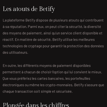
Les atouts de Betify
La plateforme Betify dispose de plusieurs atouts qui contribuent
à sa réputation. Parmi eux, on peut citer la sécurité, la diversité
des moyens de paiement, ainsi qu’un service client disponible et
réactif. En matière de sécurité, Betify utilise les meilleures
technologies de cryptage pour garantir la protection des données
des utilisateurs.
En outre, les différents moyens de paiement disponibles
permettent à chacun de choisir l’option qui lui convient le mieux.
Que vous préfériez les cartes bancaires, les portefeuilles
électroniques ou même les crypto-monnaies, Betify s’assure que
chaque transaction soit simple et sécurisée.
Plongée dans les chiffres