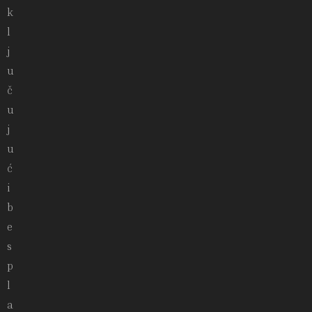
k
l
j
u
č
u
j
u
ć
i
b
e
s
p
l
a