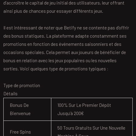
d’accroître le capital de jeu initial des utilisateurs, leur offrant
ainsi plus de chances pour essayer différents jeux.
Il est intéressant de noter que Betify ne se contente pas d’offrir
des bonus statiques. La plateforme adapte constamment ses
promotions en fonction des événements saisonniers et des
occasions spéciales. Cela permet aux joueurs de bénéficier de
bonus en relation avec les jeux populaires ou les nouvelles
sorties. Voici quelques type de promotions typiques :
Type de promotion
Détails
Bonus De
100% Sur Le Premier Dépôt
Bienvenue
Jusqu’à 200€
50 Tours Gratuits Sur Une Nouvelle
Free Spins