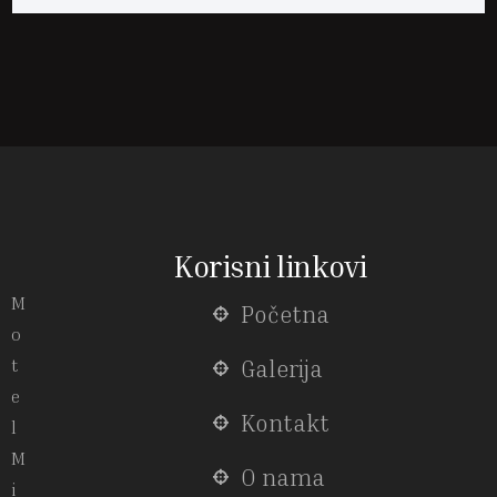
Korisni linkovi
M
Početna
o
t
Galerija
e
Kontakt
l
M
O nama
i