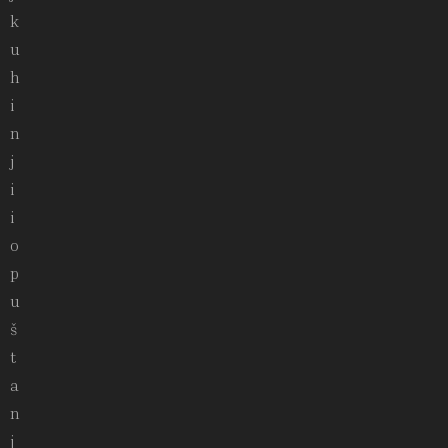
k
u
h
i
n
j
i
i
o
p
u
š
t
a
n
j