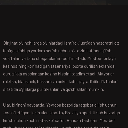
Bir jihat o'yinchilarga o'yinlardagi ishtiroki ustidan nazoratni o'z
ichiga olishiga yordam berish uchun o'z-o'zini istisno qilish
vositalari va tana chegaralarini taqdim etadi. Mostbet onlayn
kazinosining ko'rinadigan stsenariysi puxta qurilish ekranida
quruqlikka asoslangan kazino hissini taqdim etadi.
Aktyorlar
ruletka, blackjack, bakkara va poker kabi g'ayratli dilerlik fanlari
sifatida o'yinlarga pul tikishlari va qo'shishlari mumkin.
Ular, birinchi navbatda, Yevropa bozorida raqobat qilish uchun
tashkil etilgan, lekin ular, albatta, Braziliya sport tikish bozoriga
kirish uchun kuchli istak ko'rsatdi. Bundan tashqari, Mostbet