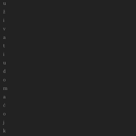
u
ž
i
v
a
t
i
u
d
o
m
a
ć
o
j
k