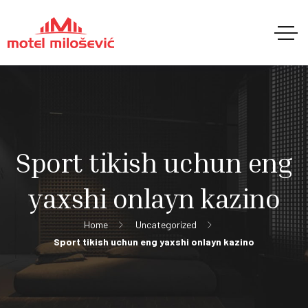
Sport tikish uchun eng
yaxshi onlayn kazino
Home
Uncategorized
Sport tikish uchun eng yaxshi onlayn kazino