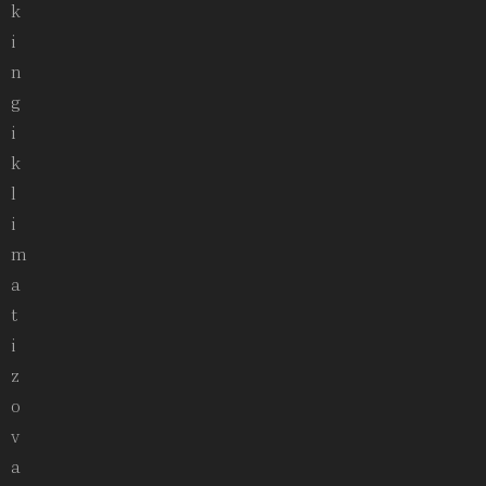
k
i
n
g
i
k
l
i
m
a
t
i
z
o
v
a