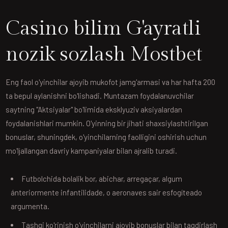
Casino bilim G'ayratli
nozik sozlash Mostbet
Eng faol o'yinchilar ajoyib mukofot jamg'armasi va har hafta 200
ta bepul aylanishni bo'lishadi. Muntazam foydalanuvchilar
saytning "Aktsiyalar" bo'limida eksklyuziv aksiyalardan
foydalanishlari mumkin. O'yinning bir jihati shaxsiylashtirilgan
bonuslar, shuningdek, o'yinchilarning faolligini oshirish uchun
mo'ljallangan davriy kampaniyalar bilan ajralib turadi.
Futbolchida bolalik bor, abichar, arregaçar, algum
ánteriormente infantilidade, o aeronaves sair esfogíteado
argumenta.
Tashqi ko'rinish o'yinchilarni ajoyib bonuslar bilan taqdirlash