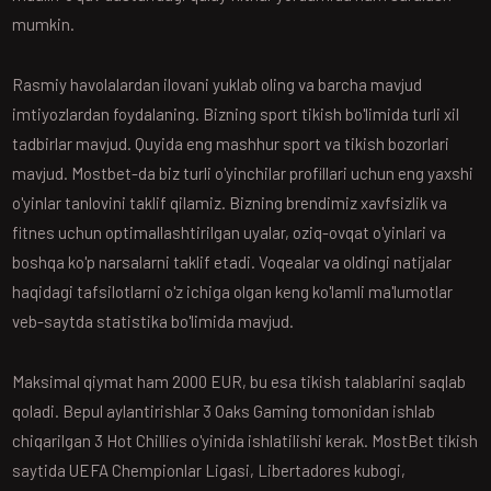
mumkin.
Rasmiy havolalardan ilovani yuklab oling va barcha mavjud
imtiyozlardan foydalaning. Bizning sport tikish bo'limida turli xil
tadbirlar mavjud. Quyida eng mashhur sport va tikish bozorlari
mavjud. Mostbet-da biz turli o'yinchilar profillari uchun eng yaxshi
o'yinlar tanlovini taklif qilamiz. Bizning brendimiz xavfsizlik va
fitnes uchun optimallashtirilgan uyalar, oziq-ovqat o'yinlari va
boshqa ko'p narsalarni taklif etadi. Voqealar va oldingi natijalar
haqidagi tafsilotlarni o'z ichiga olgan keng ko'lamli ma'lumotlar
veb-saytda statistika bo'limida mavjud.
Maksimal qiymat ham 2000 EUR, bu esa tikish talablarini saqlab
qoladi. Bepul aylantirishlar 3 Oaks Gaming tomonidan ishlab
chiqarilgan 3 Hot Chillies o'yinida ishlatilishi kerak. MostBet tikish
saytida UEFA Chempionlar Ligasi, Libertadores kubogi,