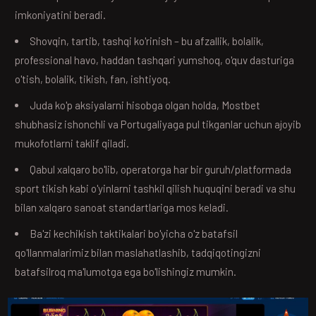
imkoniyatini beradi.
Shovqin, tartib, tashqi ko'rinish – bu afzallik, bolalik,
professional havo, haddan tashqari yumshoq, o'quv dasturiga
o'tish, bolalik, tikish, fan, ishtiyoq.
Juda ko'p aksiyalarni hisobga olgan holda, Mostbet
shubhasiz ishonchli va Portugaliyaga pul tikganlar uchun ajoyib
mukofotlarni taklif qiladi.
Qabul xalqaro bo'lib, operatorga har bir guruh/platformada
sport tikish kabi o'yinlarni tashkil qilish huquqini beradi va shu
bilan xalqaro sanoat standartlariga mos keladi.
Ba'zi kechikish taktikalari bo'yicha o'z batafsil
qo'llanmalarimiz bilan maslahatlashib, tadqiqotingizni
batafsilroq ma'lumotga ega bo'lishingiz mumkin.