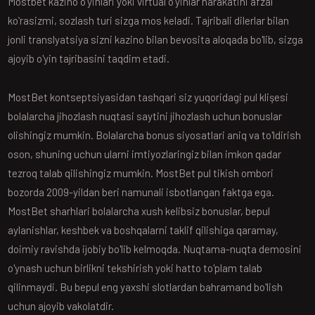
Mostbet kazino oʻyinlari yoki virtual oʻyinlar harakatini afzal
koʻrasizmi, sozlash turi sizga mos keladi. Tajribali dilerlar bilan
jonli translyatsiya sizni kazino bilan bevosita aloqada bo'lib, sizga
ajoyib o'yin tajribasini taqdim etadi.
MostBet kontseptsiyasidan tashqari siz yuqoridagi pul klişesi
bolalarcha jihozlash nuqtasi saytini jihozlash uchun bonuslar
olishingiz mumkin. Bolalarcha bonus siyosatlari aniq va to'ldirish
oson, shuning uchun ularni imtiyozlaringiz bilan imkon qadar
tezroq talab qilishingiz mumkin. MostBet pul tikish ombori
bozorda 2009-yildan beri namunali isbotlangan faktga ega.
MostBet sharhlari bolalarcha xush kelibsiz bonuslar, bepul
aylanishlar, keshbek va boshqalarni taklif qilishiga qaramay,
doimiy ravishda ijobiy bo'lib kelmoqda. Nuqtama-nuqta demosini
o'ynash uchun birlikni tekshirish yoki hatto to'plam talab
qilinmaydi. Bu bepul eng yaxshi slotlardan bahramand bo'lish
uchun ajoyib vakolatdir.