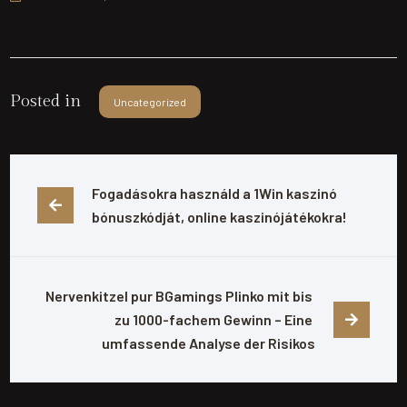
Posted in
Uncategorized
Fogadásokra használd a 1Win kaszinó 
bónuszkódját, online kaszinójátékokra!
Nervenkitzel pur BGamings Plinko mit bis 
zu 1000-fachem Gewinn – Eine 
umfassende Analyse der Risikos