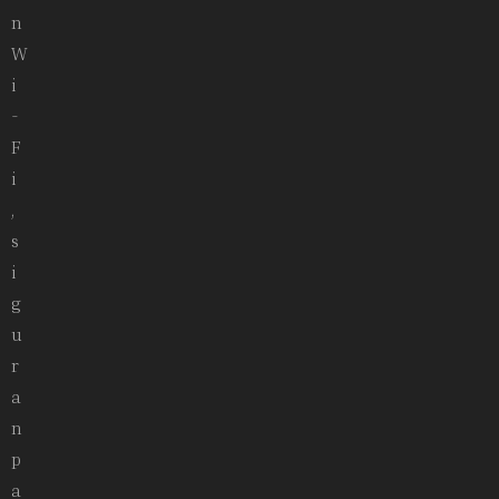
n
W
i
-
F
i
,
s
i
g
u
r
a
n
p
a