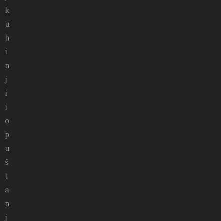
k
u
h
i
n
j
i
i
o
p
u
š
t
a
n
j