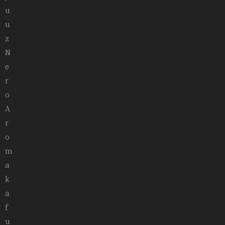
u
u
z
N
e
r
o
A
r
o
m
a
k
a
f
u