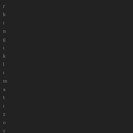
r
k
i
n
g
i
k
l
i
m
a
t
i
z
o
v