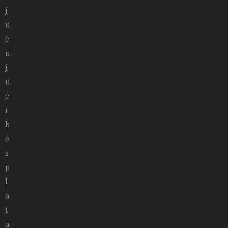
j
u
č
u
j
u
ć
i
b
e
s
p
l
a
t
a