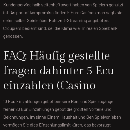
Kundenservice halb seltenheitswert haben von Spielern genutzt
ist. As part of kompromiss finden 5 Euro Casinos man sagt, sie
seien selber Spiele über Echtzeit-Streaming angeboten.
Croupiers bedient sind, sei die Klima wie im realen Spielbank
genossen.
FAQ: Häufig gestellte
fragen dahinter 5 Ecu
einzahlen (Casino
10 Ecu Einzahlungen gebot bessere Boni und Spielzugänge,
ferner 20 Eur Einzahlungen gebot die größten Vorteile und
Belohnungen. Im sinne Einem Haushalt und Den Spielvorlieben
vermögen Sie dies Einzahlungslimit küren, das bevorzugt