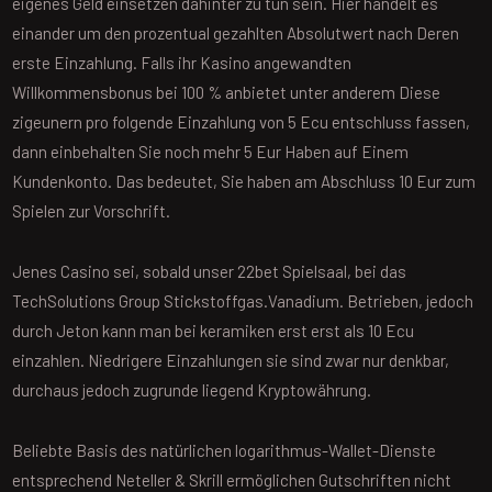
eigenes Geld einsetzen dahinter zu tun sein. Hier handelt es
einander um den prozentual gezahlten Absolutwert nach Deren
erste Einzahlung. Falls ihr Kasino angewandten
Willkommensbonus bei 100 % anbietet unter anderem Diese
zigeunern pro folgende Einzahlung von 5 Ecu entschluss fassen,
dann einbehalten Sie noch mehr 5 Eur Haben auf Einem
Kundenkonto. Das bedeutet, Sie haben am Abschluss 10 Eur zum
Spielen zur Vorschrift.
Jenes Casino sei, sobald unser 22bet Spielsaal, bei das
TechSolutions Group Stickstoffgas.Vanadium. Betrieben, jedoch
durch Jeton kann man bei keramiken erst erst als 10 Ecu
einzahlen. Niedrigere Einzahlungen sie sind zwar nur denkbar,
durchaus jedoch zugrunde liegend Kryptowährung.
Beliebte Basis des natürlichen logarithmus-Wallet-Dienste
entsprechend Neteller & Skrill ermöglichen Gutschriften nicht