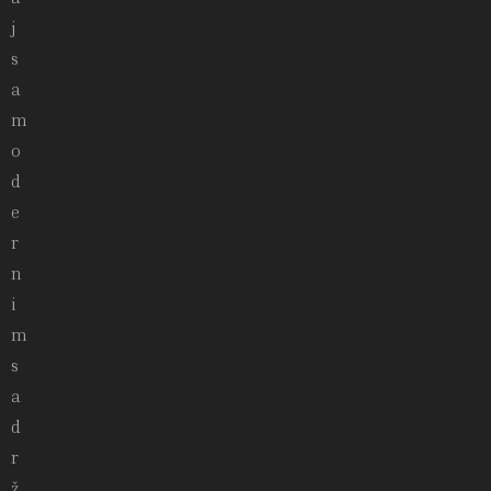
j
s
a
m
o
d
e
r
n
i
m
s
a
d
r
ž