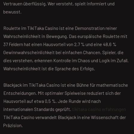
Vertrauen überflüssig. Wer versteht, spielt informiert und
bewusst.
Roulette im TikiTaka Casino ist eine Demonstration reiner
Wahrscheinlichkeit in Bewegung. Das europäische Roulette mit
37 Feldern hat einen Hausvorteil von 2,7 % und eine 48,6 %
Gewinnwahrscheinlichkeit bei einfachen Chancen. Spieler, die
dies verstehen, erkennen Kontrolle im Chaos und Logik im Zufall.
Wahrscheinlichkeit ist die Sprache des Erfolgs.
Blackjack im TikiTaka Casino ist eine Bühne für mathematische
Entscheidungen. Mit optimaler Spielweise reduziert sich der
Hausvorteil auf etwa 0,5 %. Jede Runde wird nach
internationalen Standards geprüft.
tikitaka casino erfahrungen
TikiTaka Casino verwandelt Blackjack in eine Wissenschaft der
Präzision.