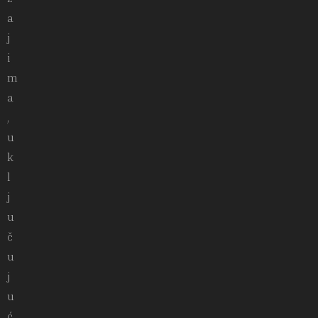
a
j
i
m
a
,
u
k
l
j
u
č
u
j
u
ć