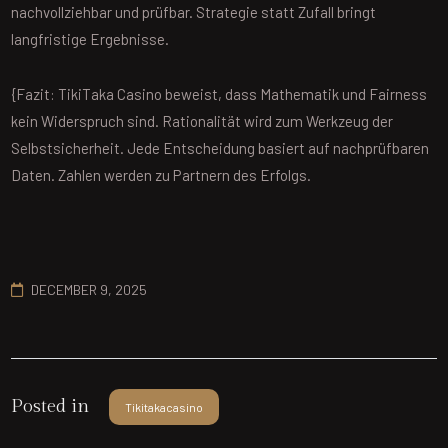
nachvollziehbar und prüfbar. Strategie statt Zufall bringt
langfristige Ergebnisse.
{Fazit: TikiTaka Casino beweist, dass Mathematik und Fairness
kein Widerspruch sind. Rationalität wird zum Werkzeug der
Selbstsicherheit. Jede Entscheidung basiert auf nachprüfbaren
Daten. Zahlen werden zu Partnern des Erfolgs.
DECEMBER 9, 2025
Posted in
Tikitakacasino