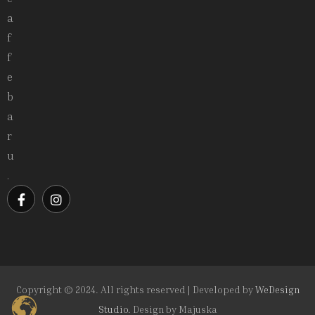
a
f
f
e
b
a
r
u
.
Copyright © 2024. All rights reserved | Developed by
WeDesign
Studio.
Design by
Majuska