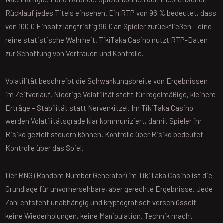
Rücklauf jedes Titels einsehen. Ein RTP von 96 % bedeutet, dass
von 100 € Einsatz langfristig 96 € an Spieler zurückfließen – eine
reine statistische Wahrheit. TikiTaka Casino nutzt RTP-Daten
zur Schaffung von Vertrauen und Kontrolle.
Volatilität beschreibt die Schwankungsbreite von Ergebnissen
im Zeitverlauf. Niedrige Volatilität steht für regelmäßige, kleinere
Erträge – Stabilität statt Nervenkitzel. Im TikiTaka Casino
werden Volatilitätsgrade klar kommuniziert, damit Spieler ihr
Risiko gezielt steuern können. Kontrolle über Risiko bedeutet
Kontrolle über das Spiel.
Der RNG (Random Number Generator) im TikiTaka Casino ist die
Grundlage für unvorhersehbare, aber gerechte Ergebnisse. Jede
Zahl entsteht unabhängig und kryptografisch verschlüsselt –
keine Wiederholungen, keine Manipulation. Technik macht