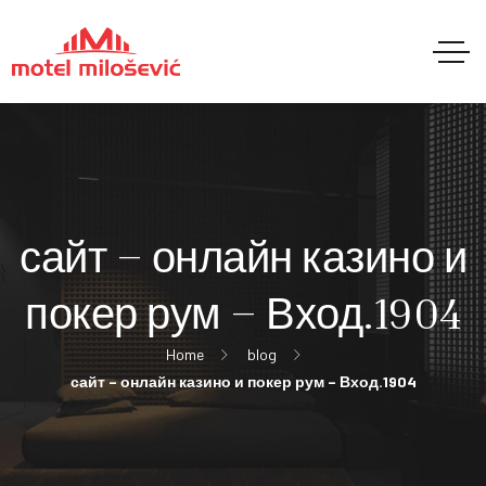
сайт – онлайн казино и
покер рум – Вход.1904
Home
blog
сайт – онлайн казино и покер рум – Вход.1904