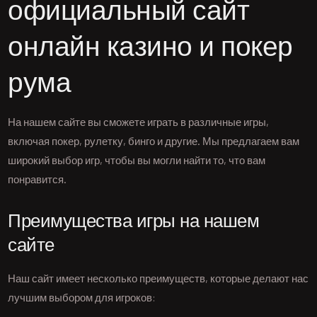
официальный сайт
онлайн казино и покер
рума
На нашем сайте вы сможете играть в различные игры,
включая покер, рулетку, бинго и другие. Мы предлагаем вам
широкий выбор игр, чтобы вы могли найти то, что вам
понравится.
Преимущества игры на нашем
сайте
Наш сайт имеет несколько преимуществ, которые делают нас
лучшим выбором для игроков: