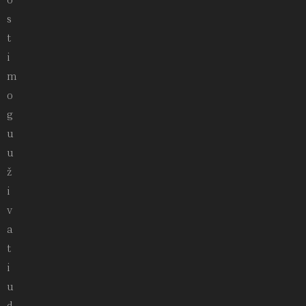
s
t
i
m
o
g
u
u
ž
i
v
a
t
i
u
d