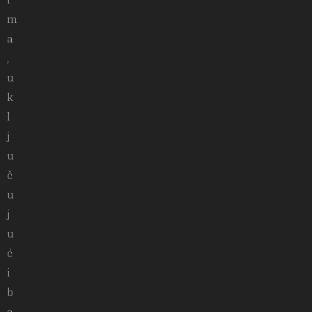
m
a
,
u
k
l
j
u
č
u
j
u
ć
i
b
e