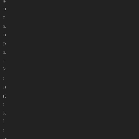
u
r
a
n
p
a
r
k
i
n
g
i
k
l
i
m