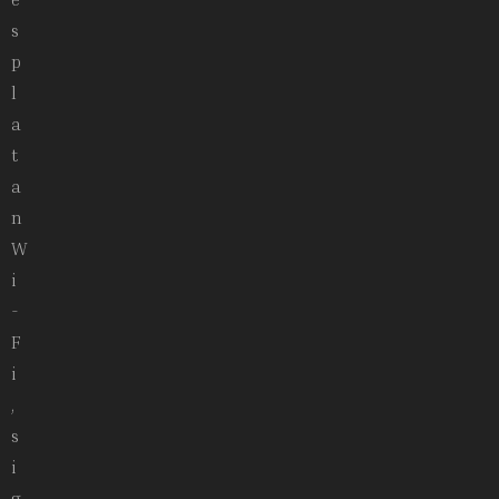
s
p
l
a
t
a
n
W
i
-
F
i
,
s
i
g