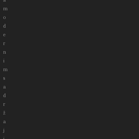
m
o
d
e
r
n
i
m
s
a
d
r
ž
a
j
i