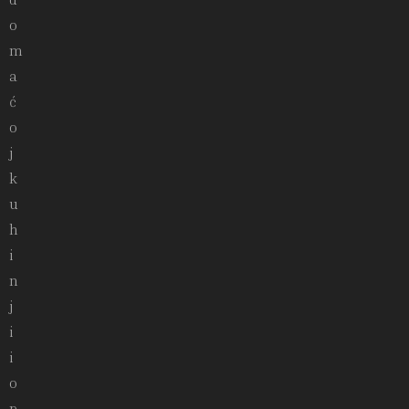
o
m
a
ć
o
j
k
u
h
i
n
j
i
i
o
p