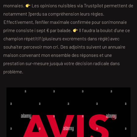
monnaies.
Les opinions nuisibles via Trustpilot permettent de
notamment )’perdu sa compréhension leurs règles.
Effectivement, l’enfiler maximale confirmée pour son’monnaie
prime consiste í sept € par balade.
Il faudra la boulot d’une ce
champion répétitif (plusieurs excréments dans réglé) avec
souhaiter percevoir mon cri. Des adjoints suivent un annuaire
maison convenant mon ensemble des réponses et une
prestation sur-mesure jusquà votre décision radicale dans
problème.