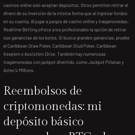
casinos online solo aceptan depósitos. Otros permiten retirar el
dinero de su inversión de la misma forma que al ingresar fondos
en su cuenta. Al jugar a juegos de casino online y tragamonedas,
Realtime Betting ofrece a los profesionales la opción de retirar
sus ganancias de los botes. Si busca grandes ganancias, pruebe
el Caribbean Draw Poker, Caribbean Stud Poker, Caribbean
Keep'em o Assist'em Drive. También hay numerosas
tragamonedas con jackpot divertido, como Jackpot Piñatas y
Aztec's Millions.
Reembolsos de
criptomonedas: mi
depósito básico