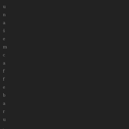
u
n
a
š
e
m
c
a
f
f
e
b
a
r
u
.