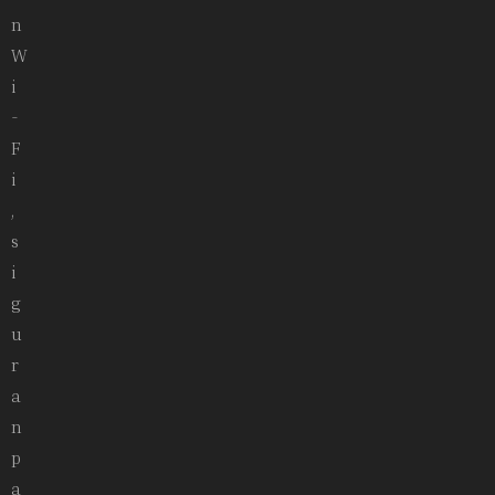
n
W
i
-
F
i
,
s
i
g
u
r
a
n
p
a