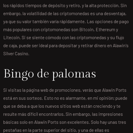
los rápidos tiempos de depósito y retiro, y la alta protección. Sin
embargo, la volatilidad de las criptomonedas es una desventaja,
ya que su valor también varía rápidamente.
Las opciones de pago
más populares con criptomonedas son Bitcoin, Ethereum y
Litecoin. Si se siente cómodo con las criptomonedas y su flujo
de caja, puede ser ideal para depositar y retirar dinero en Alawin's
Silver Casino.
Bingo de palomas
Si visitas la página web de promociones, verás que Alawin Ports
está en sus sorteos. Esto no es alarmante, en mi opinión; puede
que se deba a que los nuevos sitios web están creciendo y te
resulte más difícil encontrarlos. Sin embargo, las impresiones
básicas solo en Alawin Ports son excelentes. Solo hay unas tres
pestañas en la parte superior del sitio, y una de ellas es