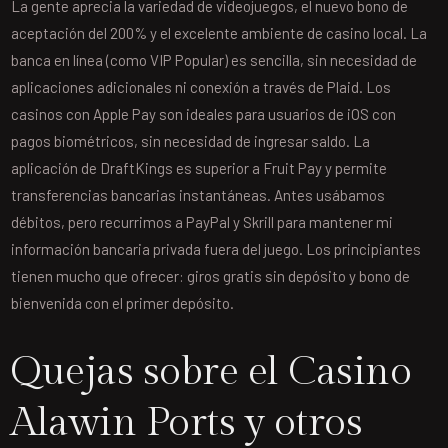
La gente aprecia la variedad de videojuegos, el nuevo bono de
aceptación del 200% y el excelente ambiente de casino local. La
banca en línea (como VIP Popular) es sencilla, sin necesidad de
aplicaciones adicionales ni conexión a través de Plaid. Los
casinos con Apple Pay son ideales para usuarios de iOS con
pagos biométricos, sin necesidad de ingresar saldo. La
aplicación de DraftKings es superior a Fruit Pay y permite
transferencias bancarias instantáneas. Antes usábamos
débitos, pero recurrimos a PayPal y Skrill para mantener mi
información bancaria privada fuera del juego. Los principiantes
tienen mucho que ofrecer: giros gratis sin depósito y bono de
bienvenida con el primer depósito.
Quejas sobre el Casino
Alawin Ports y otros