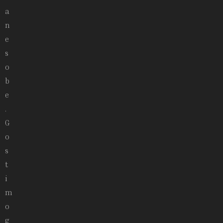
a
n
e
s
o
b
e
.
G
o
s
t
i
m
o
g