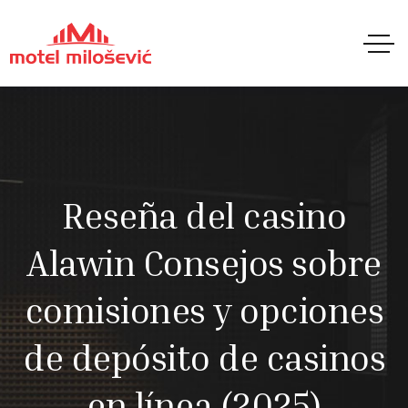
Reseña del casino
Alawin Consejos sobre
comisiones y opciones
de depósito de casinos
en línea (2025)