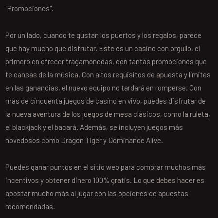
"Promociones".
Por un lado, cuando te gustan los puertos y los regalos, parece
que hay mucho que disfrutar. Este es un casino con orgullo, el
primero en ofrecer tragamonedas, con tantas promociones que
te cansas de la música. Con altos requisitos de apuesta y límites
en las ganancias, el nuevo equipo no tardará en romperse. Con
más de cincuenta juegos de casino en vivo, puedes disfrutar de
la nueva aventura de los juegos de mesa clásicos, como la ruleta,
el blackjack y el bacará. Además, se incluyen juegos más
novedosos como Dragon Tiger y Dominance Alive.
Puedes ganar puntos en el sitio web para comprar muchos más
incentivos y obtener dinero 100% gratis. Lo que debes hacer es
apostar mucho más al jugar con las opciones de apuestas
recomendadas.