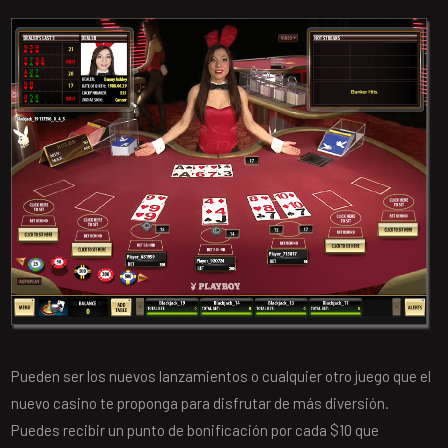
Pueden ser los nuevos lanzamientos o cualquier otro juego que el
nuevo casino te proponga para disfrutar de más diversión.
Puedes recibir un punto de bonificación por cada $10 que