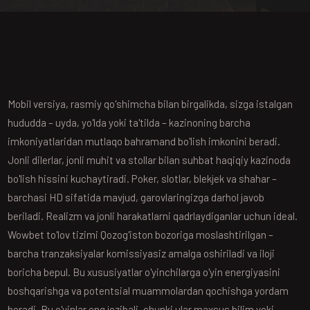
Mobil versiya, rasmiy qo'shimcha bilan birgalikda, sizga istalgan
hududda – uyda, yo'lda yoki ta'tilda – kazinoning barcha
imkoniyatlaridan mutlaqo bahramand bo'lish imkonini beradi.
Jonli dilerlar, jonli muhit va stollar bilan suhbat haqiqiy kazinoda
bo'lish hissini kuchaytiradi. Poker, slotlar, blekjek va shahar –
barchasi HD sifatida mavjud, garovlaringizga darhol javob
beriladi. Realizm va jonli harakatlarni qadrlaydiganlar uchun ideal.
Wowbet to'lov tizimi Qozog'iston bozoriga moslashtirilgan –
barcha tranzaksiyalar komissiyasiz amalga oshiriladi va iloji
boricha bepul. Bu xususiyatlar o'yinchilarga o'yin energiyasini
boshqarishga va potentsial muammolardan qochishga yordam
beradi. Bu o'yinlar eng jozibali, chunki ular maxsus bilim yoki