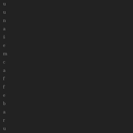
u
u
n
a
š
e
m
c
a
f
f
e
b
a
r
u