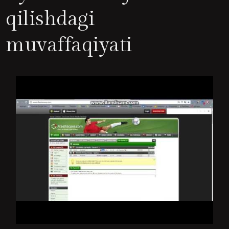
qilishdagi
muvaffaqiyati