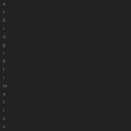
a
r
k
i
n
g
i
k
l
i
m
a
t
i
z
o