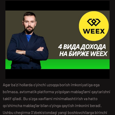
Agar ba'zi hollarda o'yinchi uzoqqa borish imkoniyatiga ega
bo'lmasa, avtomatik platforma yo'qolgan mablag'larni qaytarishni
taklif qiladi. Bu sizga xavflarni minimallashtirish va hatto
qo'shimcha mablag'lar bilan o'yinga qaytish imkonini beradi.
Ushbu chegirma O'zbekistondagi yangi boshlovchilarga birinchi