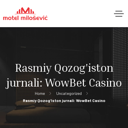
Rasmiy Qozog'iston
jurnali: WowBet Casino
Home
Uncategorized
Rasmiy Qozog'iston jurnali: WowBet Casino