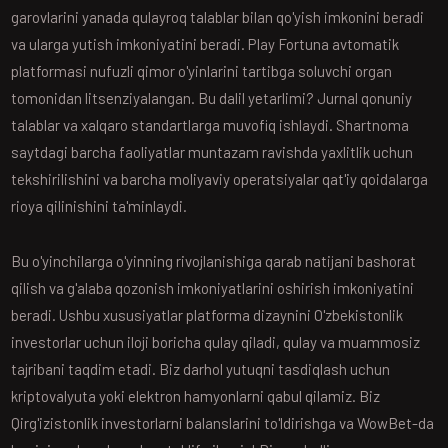
garovlarini yanada qulayroq talablar bilan qo'yish imkonini beradi
va ularga yutish imkoniyatini beradi. Play Fortuna avtomatik
platformasi nufuzli qimor o'yinlarini tartibga soluvchi organ
tomonidan litsenziyalangan. Bu dalil yetarlimi? Jurnal qonuniy
talablar va xalqaro standartlarga muvofiq ishlaydi. Shartnoma
saytdagi barcha faoliyatlar muntazam ravishda yaxlitlik uchun
tekshirilishini va barcha moliyaviy operatsiyalar qat'iy qoidalarga
rioya qilinishini ta'minlaydi.
Bu o'yinchilarga o'yinning rivojlanishiga qarab natijani bashorat
qilish va g'alaba qozonish imkoniyatlarini oshirish imkoniyatini
beradi. Ushbu xususiyatlar platforma dizaynini O'zbekistonlik
investorlar uchun iloji boricha qulay qiladi, qulay va muammosiz
tajribani taqdim etadi. Biz darhol yutuqni tasdiqlash uchun
kriptovalyuta yoki elektron hamyonlarni qabul qilamiz. Biz
Qirg'izistonlik investorlarni balanslarini to'ldirishga va WowBet-da