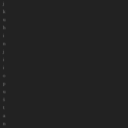
j
k
u
h
i
n
j
i
i
o
p
u
š
t
a
n