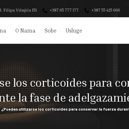
l. Filipa Višnjića 151
+387 65 777 177
+387 55 425 666
na
O Nama
Sobe
Usluge
se los corticoides para co
nte la fase de adelgazami
¿Pueden utilizarse los corticoides para conservar la fuerza dura