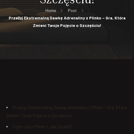
Home
Post
Przeżyj Ekstremalną Dawkę Adrenaliny z Plinko – Gra, Która
Zmieni Twoje Pojęcie o Szczęściu!
Przeżyj Ekstremalną Dawkę Adrenaliny z Plinko – Gra, Która
Zmieni Twoje Pojęcie o Szczęściu!
Czym Jest Plinko i Jak Działa?