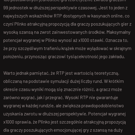
99 jednostek w dłuższej perspektywie czasowej. Jest to jeden z
najwyższych wskaźników RTP dostępnych w kasynach online, co
czyni Plinko atrakcyjną propozycją dla graczy poszukujących gier z
wysoką szansą na zwrot zainwestowanych środków. Maksymalny
potencjał wygranej w Plinko wynosi aż x1000 stawki. Oznacza to,
że przy szczęśliwym trafieniu krążek może wylądować w skrajnym
położeniu, przynosząc graczowi tysiącekrotność jego zakładu.
Warto jednak pamiętać, że RTP jest wartością teoretyczną,
obliczaną na podstawie symulacji dużej liczby rund. W krótkim
okresie czasu wyniki mogą się znacznie różnić, a gracz może
zarówno wygrać, jak i przegrać. Wysoki RTP nie gwarantuje
wygranej w każdej rundzie, ale zwiększa prawdopodobieństwo
uzyskania zwrotu w dłuższej perspektywie. Potencjał wygranej
x1000 sprawia, że Plinko jest szczególnie atrakcyjną propozycją
dla graczy poszukujących emocjonującej gry z szansą na duży