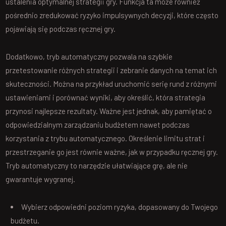
ustalenia optymalnej strategii gry. Funkcja ta może również
pośrednio zredukować ryzyko impulsywnych decyzji, które często
pojawiają się podczas ręcznej gry.
Dodatkowo, tryb automatyczny pozwala na szybkie
przetestowanie różnych strategii i zebranie danych na temat ich
skuteczności. Można na przykład uruchomić serię rund z różnymi
ustawieniami i porównać wyniki, aby określić, która strategia
przynosi najlepsze rezultaty. Ważne jest jednak, aby pamiętać o
odpowiedzialnym zarządzaniu budżetem nawet podczas
korzystania z trybu automatycznego. Określenie limitu strat i
przestrzeganie go jest równie ważne, jak w przypadku ręcznej gry.
Tryb automatyczny to narzędzie ułatwiające grę, ale nie
gwarantuje wygranej.
Wybierz odpowiedni poziom ryzyka, dopasowany do Twojego
budżetu.