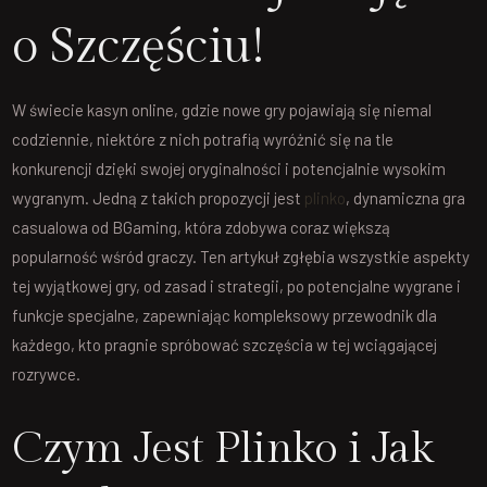
o Szczęściu!
W świecie kasyn online, gdzie nowe gry pojawiają się niemal
codziennie, niektóre z nich potrafią wyróżnić się na tle
konkurencji dzięki swojej oryginalności i potencjalnie wysokim
wygranym. Jedną z takich propozycji jest
plinko
, dynamiczna gra
casualowa od BGaming, która zdobywa coraz większą
popularność wśród graczy. Ten artykuł zgłębia wszystkie aspekty
tej wyjątkowej gry, od zasad i strategii, po potencjalne wygrane i
funkcje specjalne, zapewniając kompleksowy przewodnik dla
każdego, kto pragnie spróbować szczęścia w tej wciągającej
rozrywce.
Czym Jest Plinko i Jak