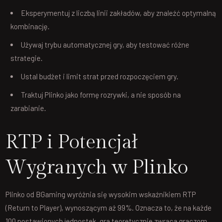
Eksperymentuj z liczbą linii zakładów, aby znaleźć optymalną
kombinację.
Używaj trybu automatycznej gry, aby testować różne
strategie.
Ustal budżet i limit strat przed rozpoczęciem gry.
Traktuj Plinko jako formę rozrywki, a nie sposób na
zarabianie.
RTP i Potencjał
Wygranych w Plinko
Plinko od BGaming wyróżnia się wysokim wskaźnikiem RTP
(Return to Player), wynoszącym aż 99%. Oznacza to, że na każde
100 postawionych jednostek, gra teoretycznie zwraca graczom