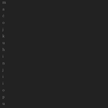
m
a
ć
o
j
k
u
h
i
n
j
i
i
o
p
u