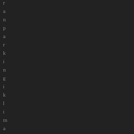
r
a
n
p
a
r
k
i
n
g
i
k
l
i
m
a