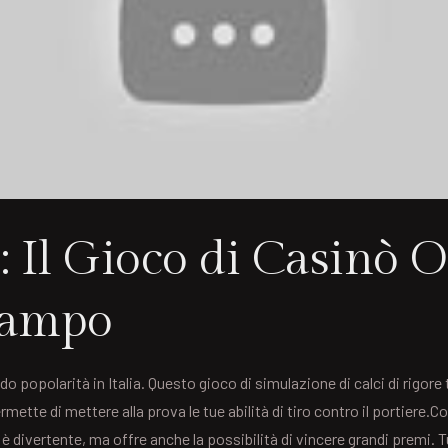
 Il Gioco di Casinò O
Campo
o popolarità in Italia. Questo gioco di simulazione di calci di rigor
ette di mettere alla prova le tue abilità di tiro contro il portiere.C
o è divertente, ma offre anche la possibilità di vincere grandi premi. 