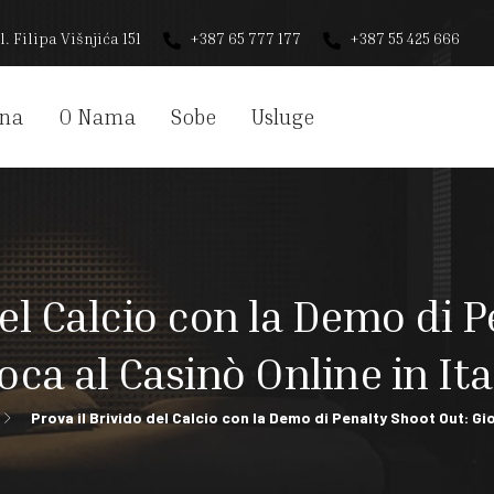
l. Filipa Višnjića 151
+387 65 777 177
+387 55 425 666
na
O Nama
Sobe
Usluge
del Calcio con la Demo di 
oca al Casinò Online in Ita
Prova il Brivido del Calcio con la Demo di Penalty Shoot Out: Gioc