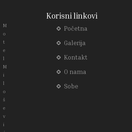
Korisni linkovi
M
Početna
o
t
Galerija
e
Kontakt
l
M
O nama
i
l
Sobe
o
š
e
v
i