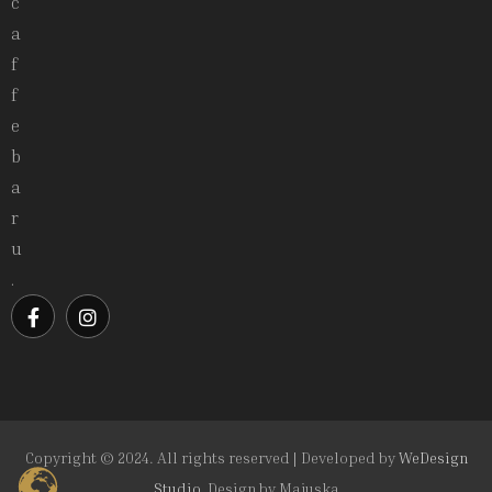
c
a
f
f
e
b
a
r
u
.
Copyright © 2024. All rights reserved | Developed by
WeDesign
Studio.
Design by
Majuska