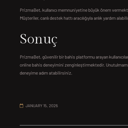
PrizmaBet, kullanıcı memnuniyetine büyük önem vermektedir
Müşteriler, canlı destek hattı aracılığıyla anlık yardım alabi
Sonuç
PrizmaBet, güvenilir bir bahis platformu arayan kullanıcıla
online bahis deneyimini zenginleştirmektedir. Unutulmama
deneyime adım atabilirsiniz.
JANUARY 15, 2026