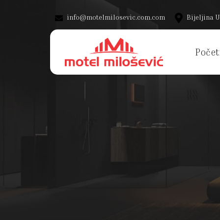
info@motelmilosevic.com.com
Bijeljina U
Počet