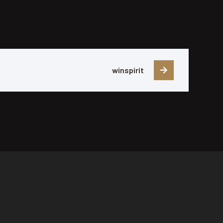
winspirit