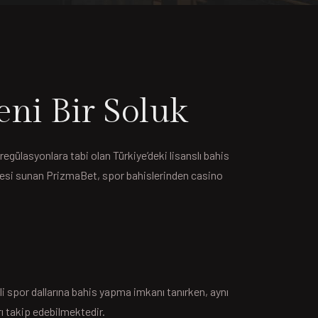
ni Bir Soluk
egülasyonlara tabi olan Türkiye’deki lisanslı bahis
pazesi sunan PrizmaBet, spor bahislerinden casino
i spor dallarına bahis yapma imkanı tanırken, aynı
ı takip edebilmektedir.