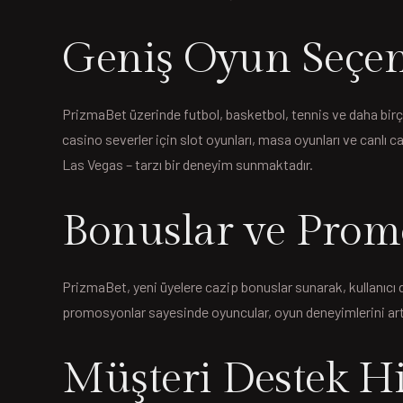
Geniş Oyun Seçen
PrizmaBet üzerinde futbol, basketbol, tennis ve daha birço
casino severler için slot oyunları, masa oyunları ve canl
Las Vegas – tarzı bir deneyim sunmaktadır.
Bonuslar ve Prom
PrizmaBet, yeni üyelere cazip bonuslar sunarak, kullanıcı 
promosyonlar sayesinde oyuncular, oyun deneyimlerini artır
Müşteri Destek Hi