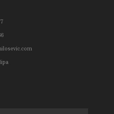
77
66
ilosevic.com
ilipa