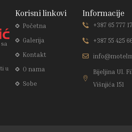
Korisni linkovi
Informacije
+387 65 777 1
Početna
Galerija
+387 55 425 6
 sa
Kontakt
info@motelm
ti u
O nama
Bijeljina Ul. F
Sobe
Višnjića 151