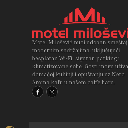
Motel Milošević nudi udoban smeštaj
modernim sadržajima, uključujući
besplatan Wi-Fi, siguran parking i
klimatizovane sobe. Gosti mogu uživa
domaćoj kuhinji i opuštanju uz Nero
Aroma kafu u našem caffe baru.