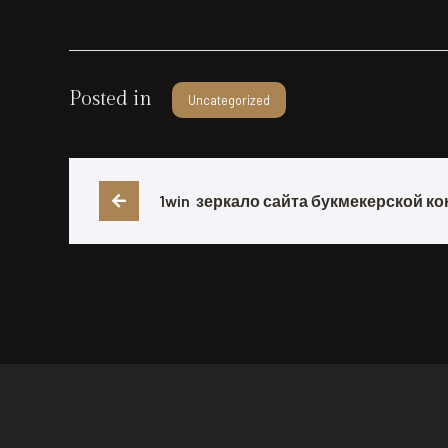
Posted in
Uncategorized
1win  зеркало сайта букмекерской ко