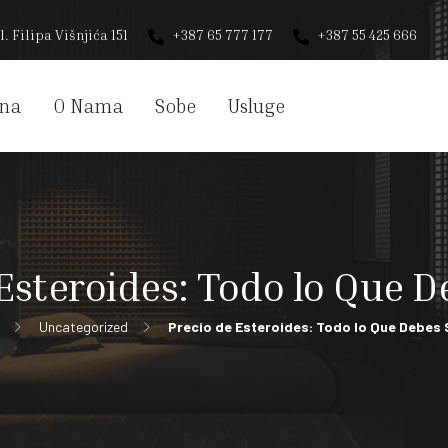
l. Filipa Višnjića 151
+387 65 777 177
+387 55 425 666
na
O Nama
Sobe
Usluge
Esteroides: Todo lo Que 
Uncategorized
Precio de Esteroides: Todo lo Que Debes