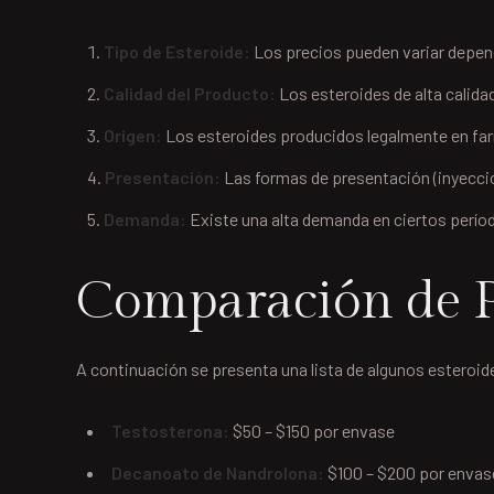
Tipo de Esteroide:
Los precios pueden variar depend
Calidad del Producto:
Los esteroides de alta calidad
Origen:
Los esteroides producidos legalmente en far
Presentación:
Las formas de presentación (inyeccion
Demanda:
Existe una alta demanda en ciertos períod
Comparación de P
A continuación se presenta una lista de algunos estero
Testosterona:
$50 – $150 por envase
Decanoato de Nandrolona:
$100 – $200 por envas