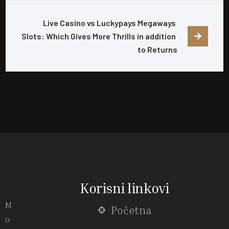
Live Casino vs Luckypays Megaways 
Slots: Which Gives More Thrills in addition 
to Returns
Korisni linkovi
M
Početna
o