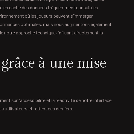
mise en cache des données fréquemment consultées
nvironnement où les joueurs peuvent s’immerger
performances optimales, mais nous augmentons également
r de notre approche technique, influant directement la
r grâce à une mise
nt sur l’accessibilité et la réactivité de notre interface
utilisateurs et retient ces derniers.