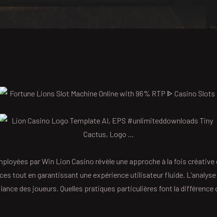
mployées par Win Lion Casino révèle une approche à la fois créative
ces tout en garantissant une expérience utilisateur fluide. L’ana
fiance des joueurs. Quelles pratiques particulières font la différen