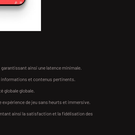
 garantissant ainsi une latence minimale.
 informations et contenus pertinents.
té globale globale.
e expérience de jeu sans heurts et immersive.
ant ainsi la satisfaction et la fidélisation des