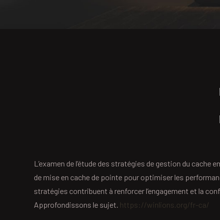
L’examen de l’étude des stratégies de gestion du cache e
de mise en cache de pointe pour optimiser les performan
stratégies contribuent à renforcer l’engagement et la con
Approfondissons le sujet.
https://winlions.org/fr-ca/