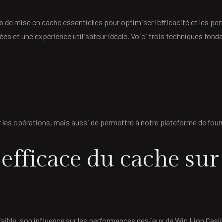
 de mise en cache essentielles pour optimiser l’efficacité et les p
 et une expérience utilisateur idéale. Voici trois techniques fond
les opérations, mais aussi de permettre à notre plateforme de fourn
n efficace du cache su
isible, son influence sur les performances des jeux de Win Lion Cas