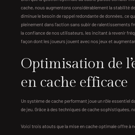
cache, nous augmentons considérablement la stabilité de
diminue le besoin de rappel redondante de données, ce qu
pleinement dans l’action sans subir de ralentissements
la confiance de nos utilisateurs, les incitant à revenir f
façon dont les joueurs jouent avec nos jeux et augmentant
Optimisation de l’
en cache efficace
Un système de cache performant joue un rôle essentiel dans
de jeu. Grâce à des techniques de cache sophistiquées, n
Voici trois atouts que la mise en cache optimale offre à n