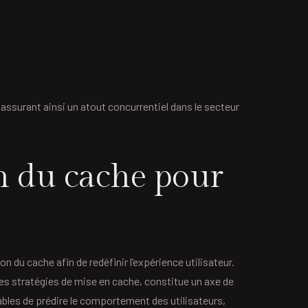
 assurant ainsi un atout concurrentiel dans le secteur
n du cache pour
n du cache afin de redéfinir l’expérience utilisateur.
 les stratégies de mise en cache, constitue un axe de
les de prédire le comportement des utilisateurs,