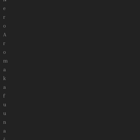
e
r
o
A
r
o
m
a
k
a
f
u
u
n
a
š