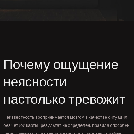
Почему ощущение
неясности
настолько тревожит
Неизвестность воспринимается мозгом в качестве ситуация
без четкой карты: результат не определён, правила способны
перестраиваться, а стандартные опоры работают слабее.