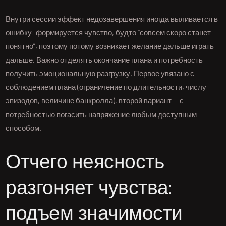
Внутри сессии эффект недозавершения иногда выливается в
ошибку: формируется чувство, будто “совсем скоро станет
понятно”, поэтому потому возникает желание дальше играть
дальше. Важно отделять окончание плана и потребность
получить эмоциональную разгрузку. Первое увязано с
соблюдением плана (ограничение по длительности, числу
эпизодов, величине банкролла), второй вариант — с
потребностью погасить напряжение любым доступным
способом.
Отчего неясность
разгоняет чувства:
подъем значимости