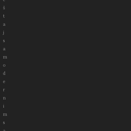
š
t
a
j
s
a
m
o
d
e
r
n
i
m
s
a