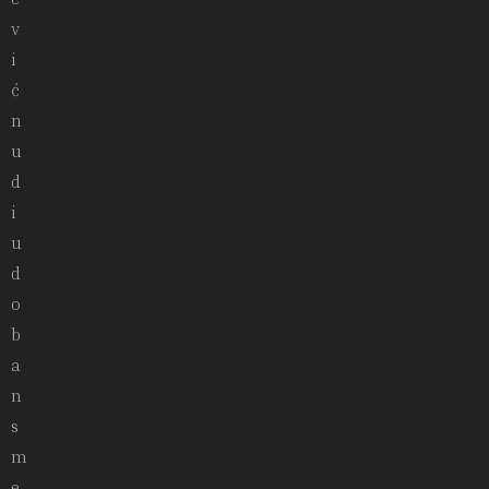
v
i
ć
n
u
d
i
u
d
o
b
a
n
s
m
e