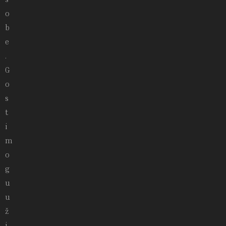
o
b
e
.
G
o
s
t
i
m
o
g
u
u
ž
i