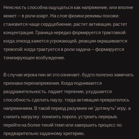
Неясность способна ощущаться как напряжение, или вполне
может — в роли азарт. На слое физики режимы похожи:
становится чаще сердцебиение, растет активация, растет
концентрация. Граница нередко формируется трактовкой:
когда эпизод кажется угрожающей, реакция окрашивается
тревогой; когда трактуется в роли задача — формируется
тонизирующее возбуждение.
В случае игрока пин ап это означает, будто полезно замечать
признаки перенапряжения. Когда поднимается
раздражительность, падает терпение, ухудшается
способность сделать паузу, тогда активация превратилось
напряжением. В такой период разумнее не “дотянуть” игру, а
снизить нагрузку: понизить пороги, устроить перерыв,
перейти на более тихий темп или завершить процесс по
предварительно заданному критерию.