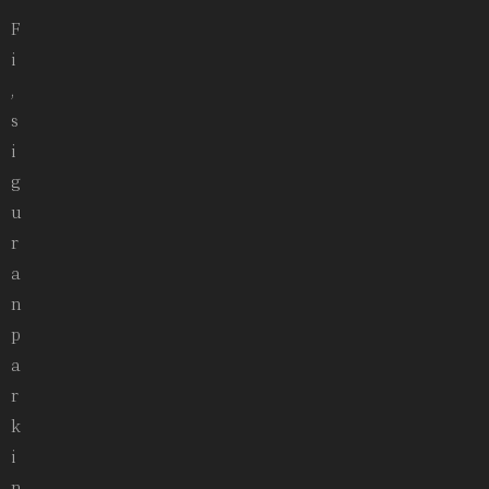
F
i
,
s
i
g
u
r
a
n
p
a
r
k
i
n