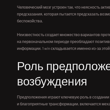
Человеческий мозг устроен так, что неясность акт
предсказания, которая пытается предсказать возм
беспокойства.
Неизвестность создает множество вариантов прот
на первоначальном периоде преобладают позитивн
информации. 1 win складывается именно из-за это
Роль предполож
возбуждения
Предположения играют ключевую роль в создании 
и благоприятные трансформации, включается мех