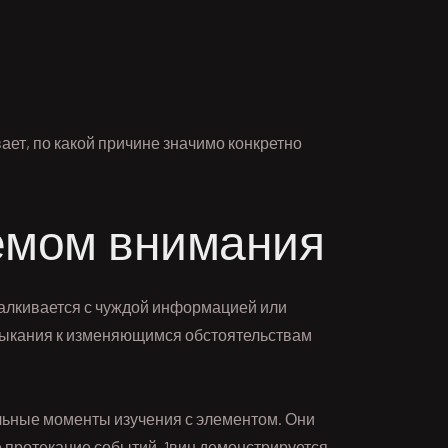
вает, по какой причине значимо конкретно
емом внимания
талкивается с чуждой информацией или
ивыкания к изменяющимся обстоятельствам
льные моменты изучения с элементом. Они
 протекание событий. 1вин демонстрируется