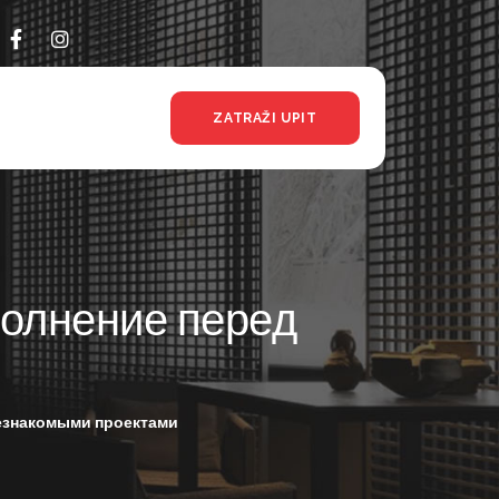
ZATRAŽI UPIT
волнение перед
незнакомыми проектами