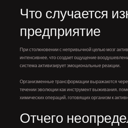
Что случается из
предприятие
При столкновении с непривычной целью мозг акт
интенсивнее, что создает ощущение воодушевлени
система активизирует эмоциональные реакции.
Организменные трансформации выражаются через 
течении эволюции как инструмент выживания, пом
химических операций, готовящих организм к актив
Отчего неопреде