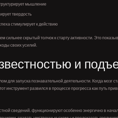
структурирует мышление
ирует твердость
пеха стимулирует к действию
ем сильнее скрытый толчок к старту активности. Это показы
ходы своих усилий.
звестностью и подъ
ом для запуска познавательной деятельности. Когда мозг с
от инструмент развился в процессе прогресса как путь пр
естной сведений, функционируют особенно энергично в нача
дениями, создать умственные схемы и предсказать грядущее