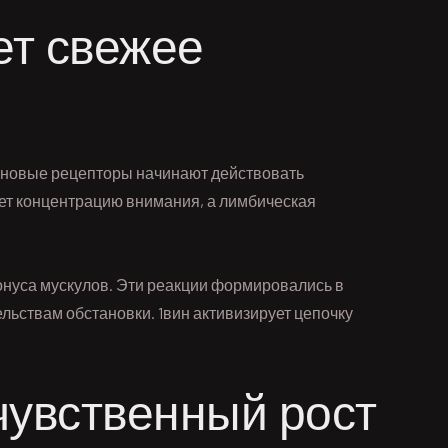
ет свежее
иновые рецепторы начинают действовать
ет концентрацию внимания, а лимбическая
нуса мускулов. Эти реакции формировались в
ьствам обстановки. 1вин активизирует цепочку
чувственный рост