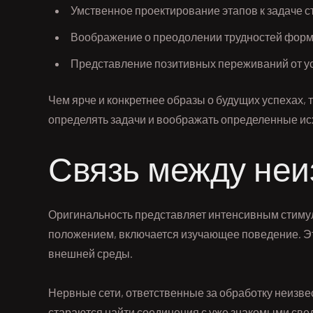
Умственное проектирование этапов к задаче 
Воображение о преодолении трудностей форм
Представление позитивных переживаний от ус
Чем ярче и конкретнее образы о будущих успехах, т
определять задачи и воображать определенные ис
Связь между неи
Оригинальность представляет интенсивным стимул
положением, включается изучающее поведение. Эт
внешней среды.
Нервные сети, ответственные за обработку неизв
стараются найти соединения с уже знакомыми све