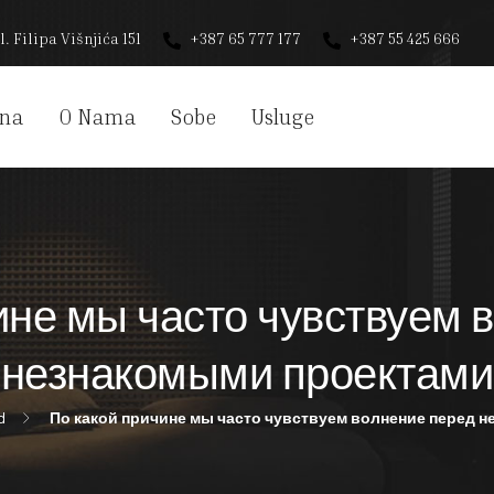
l. Filipa Višnjića 151
+387 65 777 177
+387 55 425 666
na
O Nama
Sobe
Usluge
ине мы часто чувствуем 
незнакомыми проектами
d
По какой причине мы часто чувствуем волнение перед 