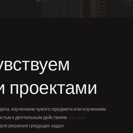
увствуем
и проектами
ела, изучением чужого предмета или изучением
остью к деятельным действиям.
ван вин
 для решения грядущих задач.