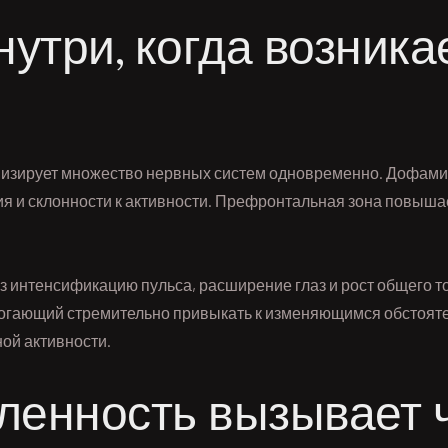
нутри, когда возника
ивизирует множество нервных систем одновременно. Дофам
я и склонности к активности. Префронтальная зона повыша
интенсификацию пульса, расширение глаз и рост общего то
огающий стремительно привыкать к изменяющимся обстоятел
ной активности.
ленность вызывает 