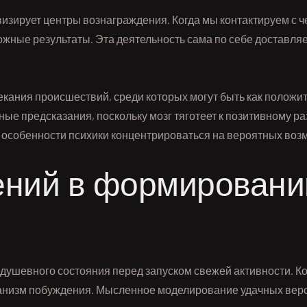
ивизирует центры вознаграждения. Когда мы контактируем с ч
ожные результаты. Эта деятельность сама по себе доставляе
екания происшествий, среди которых могут быть как положи
ые предсказания, поскольку мозг тяготеет к позитивному 
й особенности психики концентрироваться на вероятных воз
ений в формирован
душевного состояния перед запуском свежей активности. Ко
анизм побуждения. Мысленное моделирование удачных вер