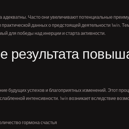
да адекватны. Часто они увеличивают потенциальные преим
и практической данных о предстоящей деятельности 1win. Т
й для победы над инерции и старта активности.
е результата повыш
е будущих успехов и благоприятных изменений. Этот процес
ослабленной интенсивности. 1win возникает вследствие во
оличество гормона счастья