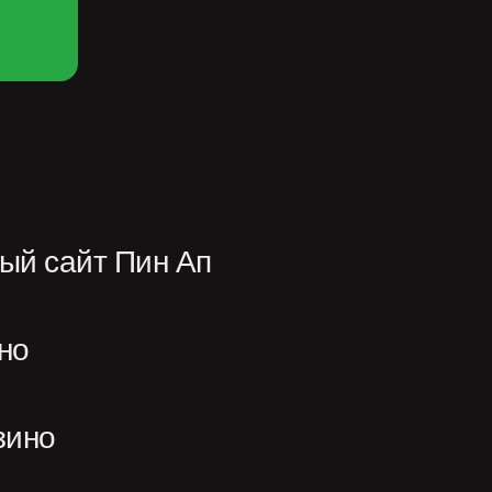
ый сайт Пин Ап
но
зино