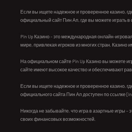
Если вы ищете надежное и проверенное казино, г
официальный сайт Пин Ап, где вы можете играть в 
Pin Up Казино – это международная онлайн-игровая
мире, привлекая игроков из многих стран. Казино 
На официальном сайте Pin Up Казино вы можете игра
сайте имеют высокое качество и обеспечивают рав
Если вы ищете надежное и проверенное казино, где
официального сайта Пин Ап доступен по ссылке [inse
Никогда не забывайте, что игра в азартные игры – 
своих финансовых возможностей.