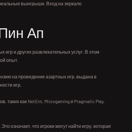
ь реальные выигрыши. Вход на зеркало
Пин Ап
х игр и других развлекательных услуг. В этом
ой опыт.
ензию на проведение азартных игр, выдана в
ности игр.
таких как NetEnt, Microgaming и Pragmatic Play.
 Это означает, что игроки могут найти игру, которая