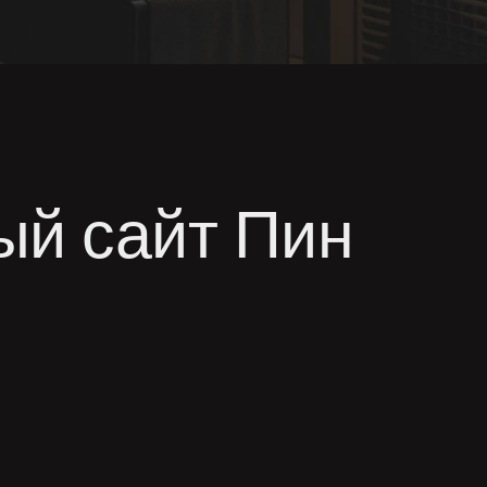
ый сайт Пин