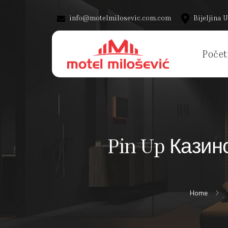
info@motelmilosevic.com.com
Bijeljina U
Počet
Pin Up Казин
Home