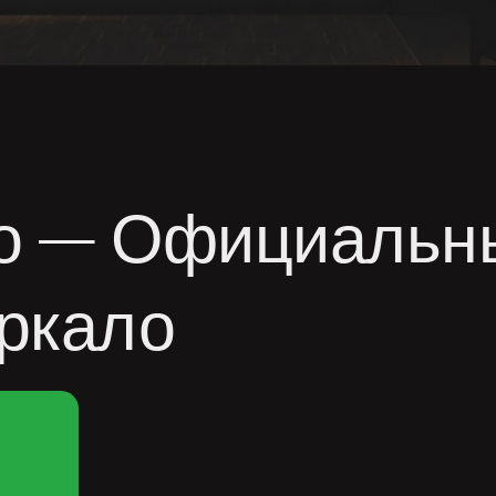
но – Официальн
еркало