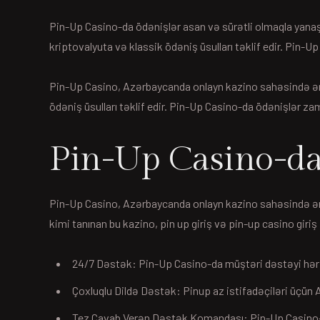
Pin-Up Casino-da ödənişlər asan və sürətli olmaqla yanaşı,
kriptovalyuta və klassik ödəniş üsulları təklif edir. Pin-
Pin-Up Casino, Azərbaycanda onlayn kazino sahəsində ən t
ödəniş üsulları təklif edir. Pin-Up Casino-da ödənişlər za
Pin-Up Casino-da
Pin-Up Casino, Azərbaycanda onlayn kazino sahəsində ən y
kimi tanınan bu kazino, pin up giriş və pin-up casino giri
24/7 Dəstək: Pin-Up Casino-da müştəri dəstəyi hər za
Çoxluqlu Dildə Dəstək: Pinup az istifadəçiləri üçün Az
Tez Cavab Verən Dəstək Komandası: Pin-Up Casino-nun 