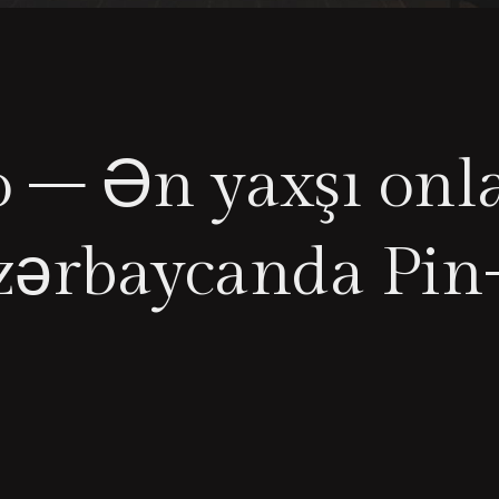
 – Ən yaxşı onl
zərbaycanda Pin-