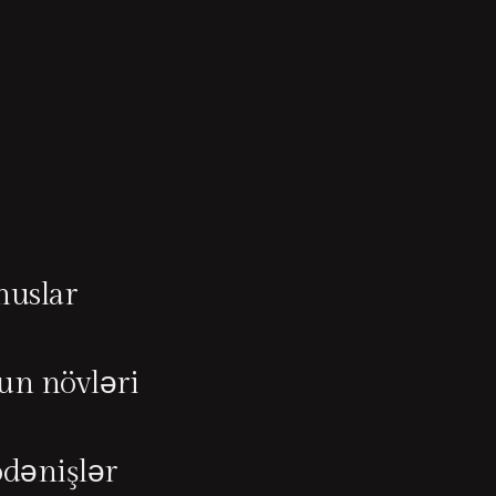
nuslar
un növləri
ödənişlər