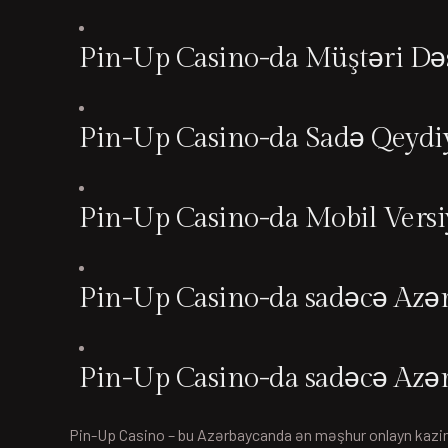
Pin-Up Casino-da Müştəri Də
Pin-Up Casino-da Sadə Qeydiy
Pin-Up Casino-da Mobil Versi
Pin-Up Casino-da sadəcə Azərb
Pin-Up Casino-da sadəcə Azərb
Pin-Up Casino – bu Azərbaycanda ən məşhur onlayn kazinol