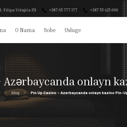
l. Filipa Višnjića 151
+387 65 777 177
+387 55 425 666
na
O Nama
Sobe
Usluge
– Azərbaycanda onlayn ka
e
blog
Pin Up Casino – Azərbaycanda onlayn kazino Pin-U