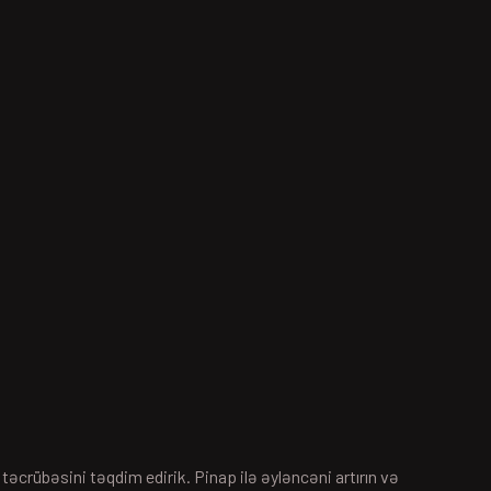
əcrübəsini təqdim edirik. Pinap ilə əyləncəni artırın və