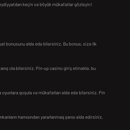
 qeydiyyatdan keçin və böyük mükafatlar gözləyin!
at bonusunu əldə edə bilərsiniz. Bu bonus, sizə ilk
nış ola bilərsiniz. Pin-up casino giriş etməklə, bu
 oyunlara qoşula və mükafatları əldə edə bilərsiniz. Pin
mkanların hamısından yararlanmaq şansı əldə edirsiniz.