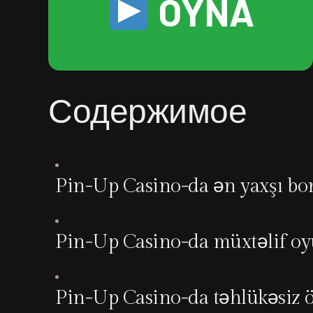
OYNA
Содержимое
Pin-Up Casino-da ən yaxşı bo
Pin-Up Casino-da müxtəlif oy
Pin-Up Casino-da təhlükəsiz 