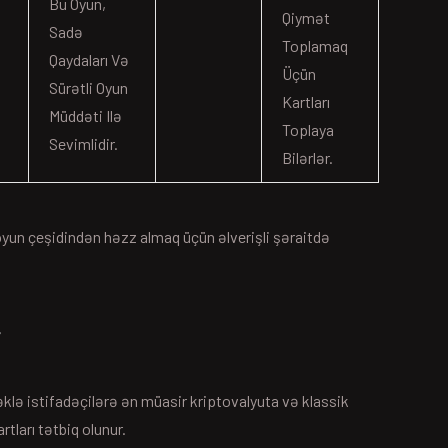
Bu Oyun,
Qiymət
Sadə
Toplamaq
Qaydaları Və
Üçün
Sürətli Oyun
Kartları
Müddəti Ilə
Toplaya
Sevimlidir.
Bilərlər.
oyun çeşidindən həzz almaq üçün əlverişli şəraitdə
r
klə istifadəçilərə ən müasir kriptovalyuta və klassik
tları tətbiq olunur.