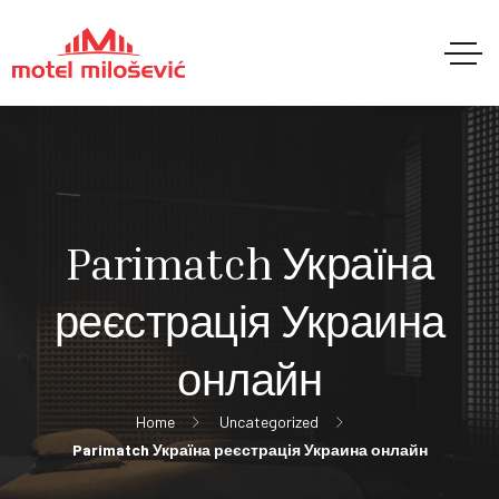
Parimatch Україна
реєстрація Украина
онлайн
Home
Uncategorized
Parimatch Україна реєстрація Украина онлайн