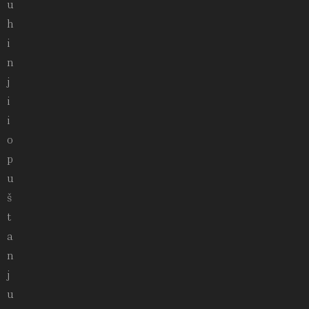
u
h
i
n
j
i
i
o
p
u
š
t
a
n
j
u