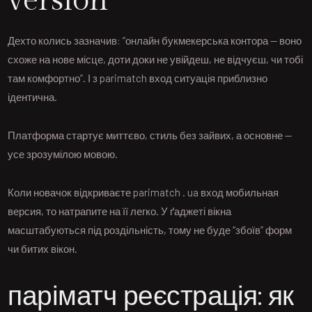
version
Дехто колись зазначив: “онлайн букмекерська контора — воно
схоже на нове місце, доти доки не увійдеш, не відчуєш, чи тобі
там комфортно”. І з parimatch вход ситуація приблизно
ідентична.
Платформа стартує миттєво, стиль без зайвих, а основне —
усе зрозумілою мовою.
Коли новачок відкриваєте parimatch . ua вход мобильная
версия, то натрапите на її легко. У ґаджеті вікна
масштабуються під роздільність, тому не буде “збоїв” форм
чи битих вікон.
паріматч реєстрація: як