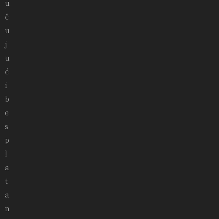
u
č
u
j
u
ć
i
b
e
s
p
l
a
t
a
n