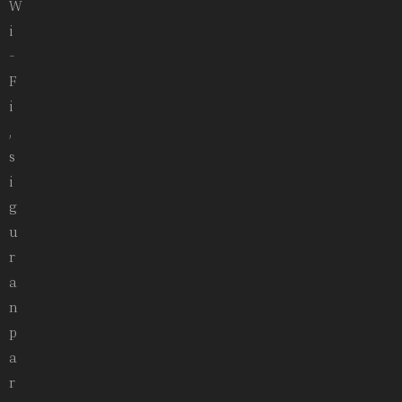
W
i
-
F
i
,
s
i
g
u
r
a
n
p
a
r