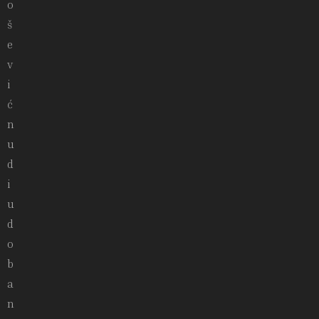
o
š
e
v
i
ć
n
u
d
i
u
d
o
b
a
n