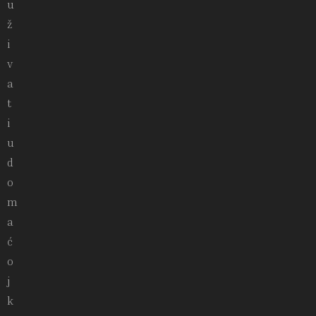
u
ž
i
v
a
t
i
u
d
o
m
a
ć
o
j
k