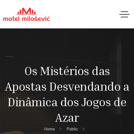
Os Mistérios das
Apostas Desvendando a
Dinâmica dos Jogos de
Azar
Home
Public