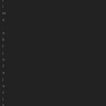
i
m
a
,
u
k
l
j
u
č
u
j
u
ć
i
b