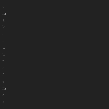
o
m
a
k
a
f
u
u
n
a
š
e
m
c
a
f