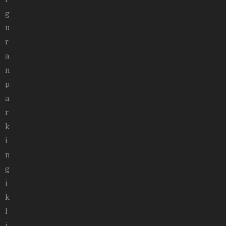
g
u
r
a
n
p
a
r
k
i
n
g
i
k
l
i