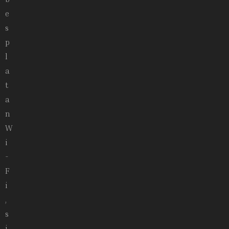
e
s
p
l
a
t
a
n
W
i
-
F
i
,
s
i