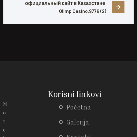
официальный сайт в Казахстане 
Olimp Casino.9776 (2)
Korisni linkovi
M
Početna
o
t
Galerija
e