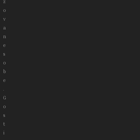
z
o
v
a
n
e
s
o
b
e
.
G
o
s
t
i