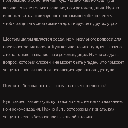
казино – это не только название, но и рекомендация. Нужно
использовать антивирусное программное обеспечение,
чтобы защитить свой компьютер от вирусов и других угроз.
Шестым шагом является создание уникального вопроса для
восстановления пароля. Куш казино, казино куш, куш казино –
это не только название, но и рекомендация. Нужно создать
вопрос, который сложен и не может быть угадан. Это поможет
защитить ваш аккаунт от несанкционированного доступа.
Помните: безопасность – это ваша ответственность!
Куш казино, казино куш, куш казино – это не только название,
но и рекомендация. Нужно быть осторожным и знать, как
защитить свою безопасность в онлайн-казино.