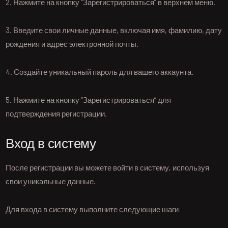
2. Нажмите на кнопку “Зарегистрироваться” в верхнем меню.
3. Введите свои личные данные, включая имя, фамилию, дату
рождения и адрес электронной почты.
4. Создайте уникальный пароль для вашего аккаунта.
5. Нажмите на кнопку “Зарегистрироваться” для
подтверждения регистрации.
Вход в систему
После регистрации вы можете войти в систему, используя
свои уникальные данные.
Для входа в систему выполните следующие шаги: