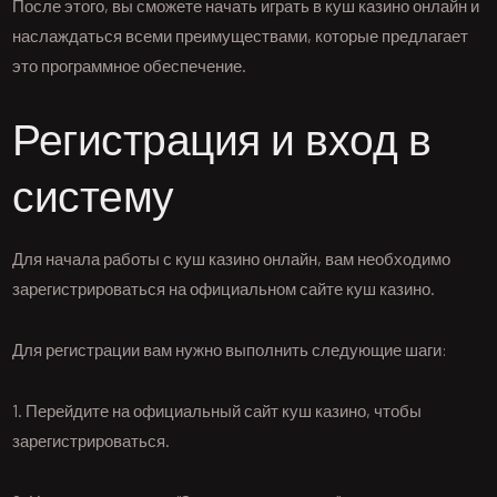
После этого, вы сможете начать играть в куш казино онлайн и
наслаждаться всеми преимуществами, которые предлагает
это программное обеспечение.
Регистрация и вход в
систему
Для начала работы с куш казино онлайн, вам необходимо
зарегистрироваться на официальном сайте куш казино.
Для регистрации вам нужно выполнить следующие шаги:
1. Перейдите на официальный сайт куш казино, чтобы
зарегистрироваться.