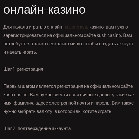
онлайн-казино
Для начала играть в онлайн-
казино куш
казино, вам нужно
зарегистрироваться на официальном сайте kush casino. Вам
потребуется только несколько минут, чтобы создать аккаунт
и начать играть.
Шаг 1: регистрация
Первым шагом является регистрация на официальном сайте
kush casino. Вам нужно ввести свои личные данные, такие как
имя, фамилия, адрес электронной почты и пароль. Вам также
нужно выбрать валюту, в которой вы хотите играть.
Шаг 2: подтверждение аккаунта