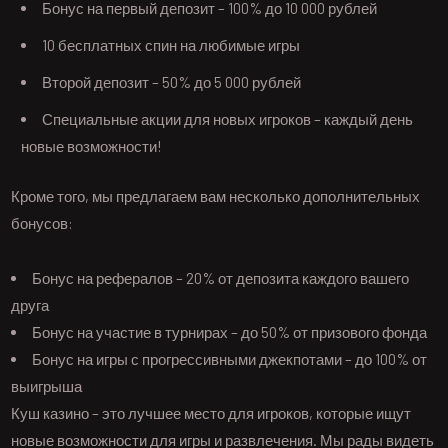
Бонус на первый депозит – 100% до 10 000 рублей
10 бесплатных спин на любимые игры
Второй депозит – 50% до 5 000 рублей
Специальные акции для новых игроков – каждый день
новые возможности!
Кроме того, мы предлагаем вам несколько дополнительных
бонусов:
Бонус на рефералов – 20% от депозита каждого вашего
друга
Бонус на участие в турнирах – до 50% от призового фонда
Бонус на игры с прогрессивными джекпотами – до 100% от
выигрыша
Куш казино – это лучшее место для игроков, которые ищут
новые возможности для игры и развлечения. Мы рады видеть