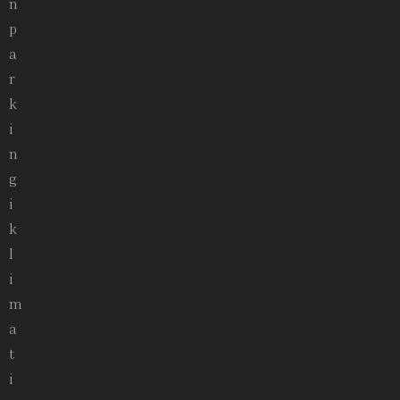
n
p
a
r
k
i
n
g
i
k
l
i
m
a
t
i