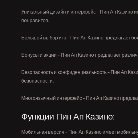
Уникальный дизайн и интерфейс – Пин Ап Казино им
понравится.
Большой выбор игр – Пин Ап Казино предлагает боле
Бонусы и акции – Пин Ап Казино предлагает различ
Безопасность и конфиденциальность – Пин Ап Каз
безопасности.
Многоязычный интерфейс – Пин Ап Казино предлагае
Функции Пин Ап Казино:
Мобильная версия – Пин Ап Казино имеет мобильну