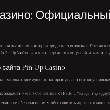
азино: Официальный
ровая платформа, которая предлагает игрокам из России и с
 Pin Up Casino – это место, где игроки могут найти все, что
сайта Pin Up Casino
ам несколько преимуществ, которые делают его популярным
х разработчиков, включая игры от NetEnt, Microgaming и друг
технологии безопасности, чтобы защитить игроков от мошенн