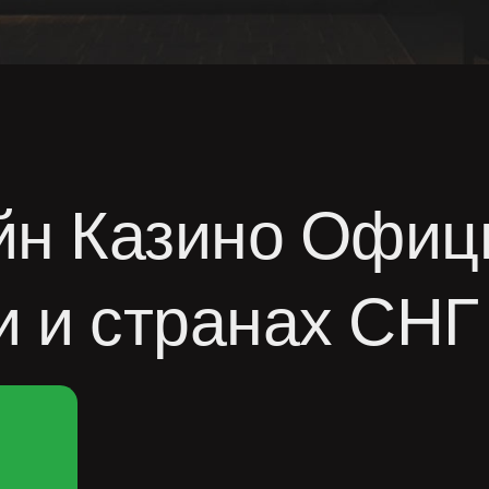
йн Казино Офи
и и странах СНГ