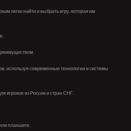
кам легко найти и выбрать игру, которая им
е.
 преимуществом.
ов, используя современные технологии и системы
ля игроков из России и стран СНГ.
или планшете.