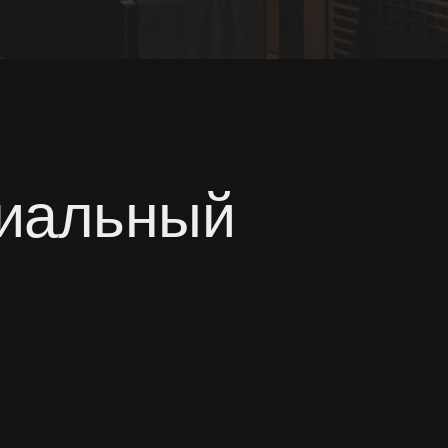
циальный