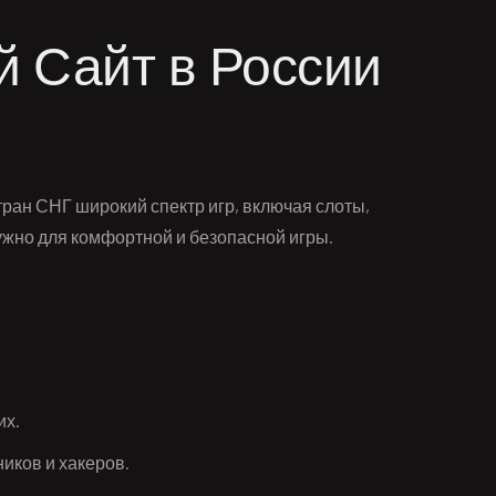
 Сайт в России
тран СНГ широкий спектр игр, включая слоты,
 нужно для комфортной и безопасной игры.
:
их.
иков и хакеров.