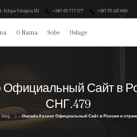
l. Filipa Višnjića 151
+387 65 777 177
+387 55 425 666
na
O Nama
Sobe
Usluge
 Официальный Сайт в Ро
СНГ.479
blog
Онлайн Казино Официальный Сайт в России и страна