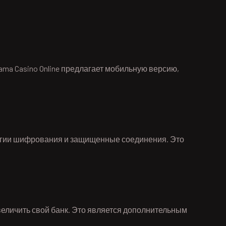
Gama Casino Online предлагает мобильную версию,
ологии шифрования и защищенные соединения. Это
увеличить свой банк. Это является дополнительным