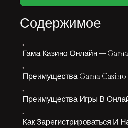
Содержимое
Гама Казино Онлайн – Gama
Преимущества Gama Casino 
Преимущества Игры В Онла
Как Зарегистрироваться И Н