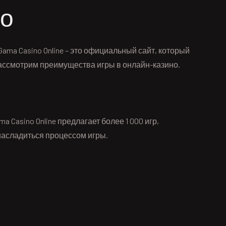
но
ma Casino Online – это официальный сайт, который
 рассмотрим преимущества игры в онлайн-казино.
 Casino Online предлагает более 1 000 игр,
 насладиться процессом игры.