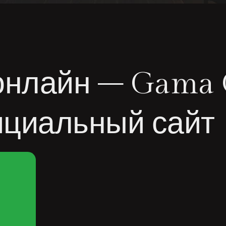
онлайн – Gama 
ициальный сайт