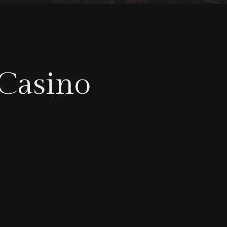
Casino