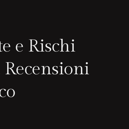
te e Rischi
a Recensioni
co