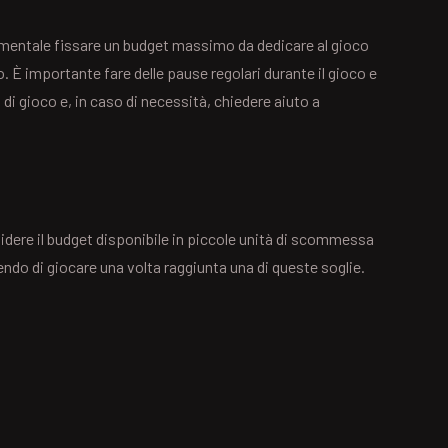
damentale fissare un budget massimo da dedicare al gioco
. È importante fare delle pause regolari durante il gioco e
 di gioco e, in caso di necessità, chiedere aiuto a
videre il budget disponibile in piccole unità di scommessa
tendo di giocare una volta raggiunta una di queste soglie.