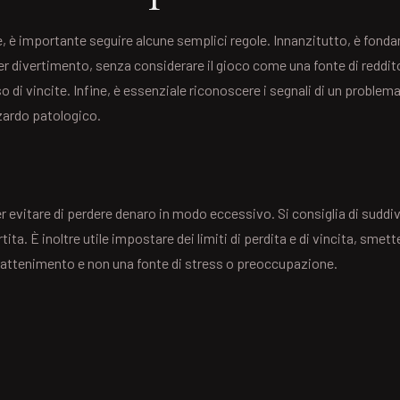
e, è importante seguire alcune semplici regole. Innanzitutto, è fon
per divertimento, senza considerare il gioco come una fonte di reddito
 di vincite. Infine, è essenziale riconoscere i segnali di un problema
zardo patologico.
r evitare di perdere denaro in modo eccessivo. Si consiglia di suddi
ita. È inoltre utile impostare dei limiti di perdita e di vincita, smet
trattenimento e non una fonte di stress o preoccupazione.