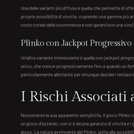
Una delle varianti più diffuse è quella che permette di 
proprie possibilità di vincita, coprendo una gamma più a
costo totale della scommessa e non garantisce una vincit
Plinko con Jackpot Progressivo
Un’altra variante interessante è quella con jackpot prog
unico, che cresce progressivamente fino a quando un fort
particolarmente allettante per chiunque desideri tentare l
I Rischi Associati
Nonostante la sua apparente semplicità, il gioco Plinko c
un gioco d’azzardo, non vi è alcuna garanzia di vincita e 
gioco. La natura avvincente del Plinko, unita alla possib