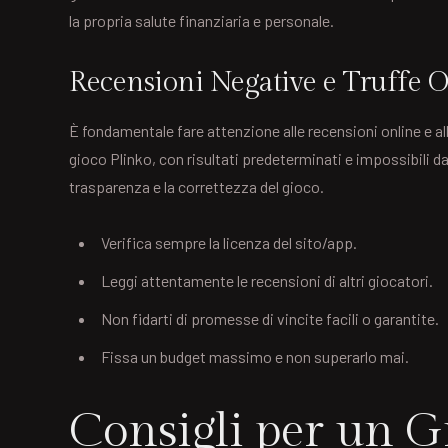
la propria salute finanziaria e personale.
Recensioni Negative e Truffe 
È fondamentale fare attenzione alle recensioni online e a
gioco Plinko, con risultati predeterminati e impossibili da
trasparenza e la correttezza del gioco.
Verifica sempre la licenza del sito/app.
Leggi attentamente le recensioni di altri giocatori.
Non fidarti di promesse di vincite facili o garantite.
Fissa un budget massimo e non superarlo mai.
Consigli per un G