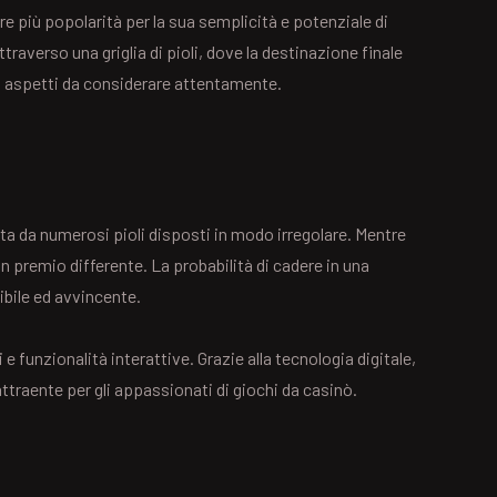
e più popolarità per la sua semplicità e potenziale di
raverso una griglia di pioli, dove la destinazione finale
no aspetti da considerare attentamente.
mata da numerosi pioli disposti in modo irregolare. Mentre
un premio differente. La probabilità di cadere in una
ibile ed avvincente.
funzionalità interattive. Grazie alla tecnologia digitale,
attraente per gli appassionati di giochi da casinò.