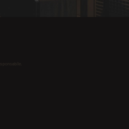
esponsabile.