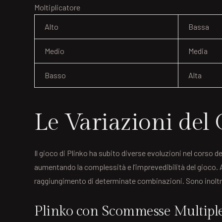
Moltiplicatore
Alto
Bassa
Medio
Media
Basso
Alta
Le Variazioni del
Il gioco di Plinko ha subito diverse evoluzioni nel corso 
aumentando la complessità e l’imprevedibilità del gioco. A
raggiungimento di determinate combinazioni. Sono inoltre s
Plinko con Scommesse Multipl