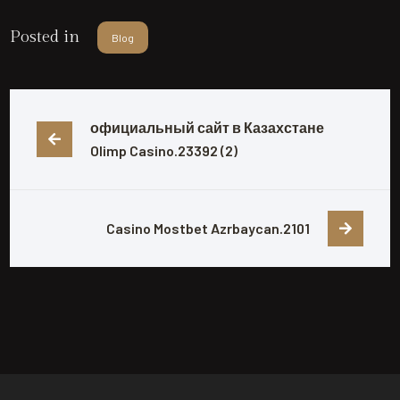
Posted in
Blog
официальный сайт в Казахстане 
Olimp Casino.23392 (2)
Casino Mostbet Azrbaycan.2101