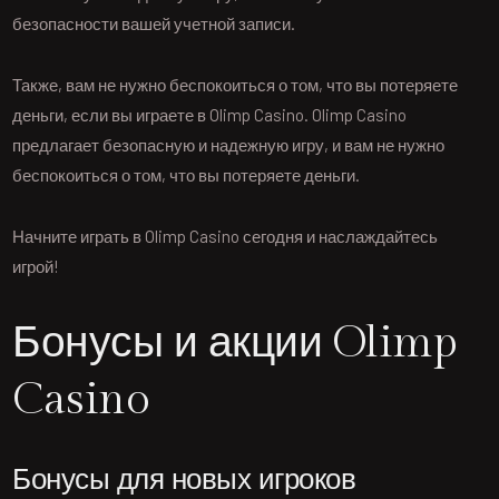
безопасности вашей учетной записи.
Также, вам не нужно беспокоиться о том, что вы потеряете
деньги, если вы играете в Olimp Casino. Olimp Casino
предлагает безопасную и надежную игру, и вам не нужно
беспокоиться о том, что вы потеряете деньги.
Начните играть в Olimp Casino сегодня и наслаждайтесь
игрой!
Бонусы и акции Olimp
Casino
Бонусы для новых игроков