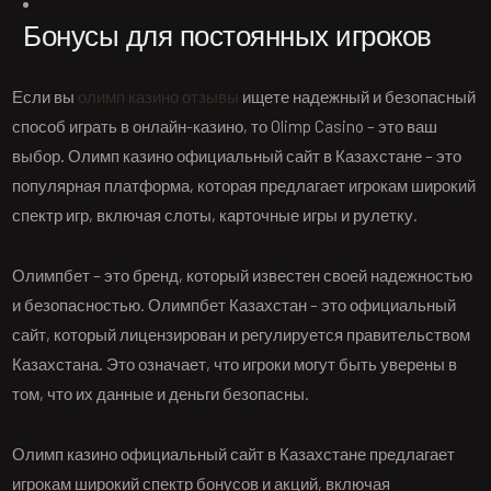
Бонусы для постоянных игроков
Если вы
олимп казино отзывы
ищете надежный и безопасный
способ играть в онлайн-казино, то Olimp Casino – это ваш
выбор. Олимп казино официальный сайт в Казахстане – это
популярная платформа, которая предлагает игрокам широкий
спектр игр, включая слоты, карточные игры и рулетку.
Олимпбет – это бренд, который известен своей надежностью
и безопасностью. Олимпбет Казахстан – это официальный
сайт, который лицензирован и регулируется правительством
Казахстана. Это означает, что игроки могут быть уверены в
том, что их данные и деньги безопасны.
Олимп казино официальный сайт в Казахстане предлагает
игрокам широкий спектр бонусов и акций, включая