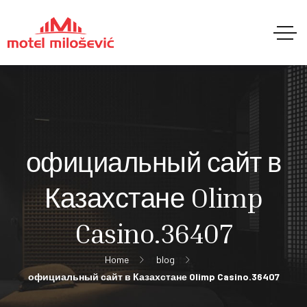
официальный сайт в
Казахстане Olimp
Casino.36407
Home
blog
официальный сайт в Казахстане Olimp Casino.36407