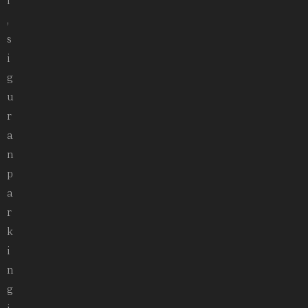
i
,
s
i
g
u
r
a
n
p
a
r
k
i
n
g