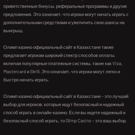
приветственные бонусы, реферальные программы и другие
предложения. Это означает, что игроки могут начать играть с
дополнительными средствами и увеличить свои шансы на
выигрыш.
Олимп казино официальный сайт в Казахстане также
предлагает игрокам широкий спектр способов оплаты,
включая популярные платежные системы, такие как Visa,
Mastercard и Skrill. Это означает, что игроки могут легко и
быстро начать играть.
Олимп казино официальный сайт в Казахстане – это лучший
выбор для игроков, которые ищут безопасный и надежный
способ играть в онлайн-казино. Если вы ищете надежный и
безопасный способ играть, то Olimp Casino – это ваш выбор.