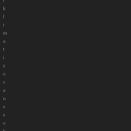
i
k
l
i
m
a
t
i
z
o
v
a
n
e
s
o