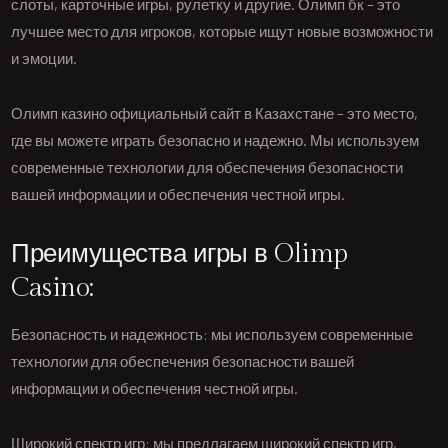
слоты, карточные игры, рулетку и другие. Олимп бк – это
лучшее место для игроков, которые ищут новые возможности
и эмоции.
Олимп казино официальный сайт в Казахстане – это место,
где вы можете играть безопасно и надежно. Мы используем
современные технологии для обеспечения безопасности
вашей информации и обеспечения честной игры.
Преимущества игры в Olimp
Casino:
Безопасность и надежность: мы используем современные
технологии для обеспечения безопасности вашей
информации и обеспечения честной игры.
Широкий спектр игр: мы предлагаем широкий спектр игр,