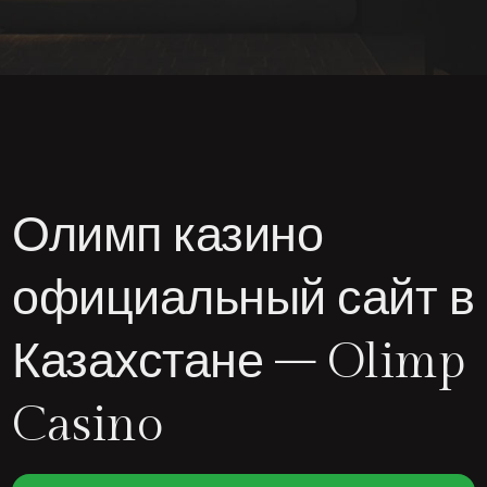
Олимп казино
официальный сайт в
Казахстане – Olimp
Casino