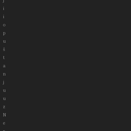
j
i
i
o
p
u
š
t
a
n
j
u
u
z
N
e