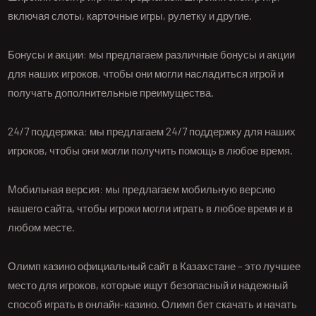
включая слоты, карточные игры, рулетку и другие.
Бонусы и акции: мы предлагаем различные бонусы и акции
для наших игроков, чтобы они могли насладиться игрой и
получать дополнительные преимущества.
24/7 поддержка: мы предлагаем 24/7 поддержку для наших
игроков, чтобы они могли получить помощь в любое время.
Мобильная версия: мы предлагаем мобильную версию
нашего сайта, чтобы игроки могли играть в любое время и в
любом месте.
Олимп казино официальный сайт в Казахстане – это лучшее
место для игроков, которые ищут безопасный и надежный
способ играть в онлайн-казино. Олимп бет скачать и начать