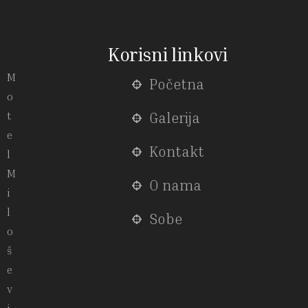
Korisni linkovi
M
Početna
o
t
Galerija
e
Kontakt
l
M
O nama
i
l
Sobe
o
š
e
v