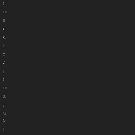
i
m
s
a
d
r
ž
a
j
i
m
a
,
u
k
l