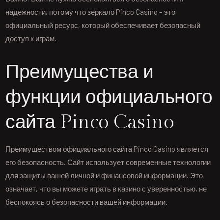
надежности, потому что зеркало Pinco Casino – это
официальный ресурс, который обеспечивает безопасный
доступ к играм.
Преимущества и
функции официального
сайта Pinco Casino
Преимуществом официального сайта Pinco Casino является
его безопасность. Сайт использует современные технологии
для защиты вашей личной и финансовой информации. Это
означает, что вы можете играть в казино с уверенностью, не
беспокоясь о безопасности вашей информации.