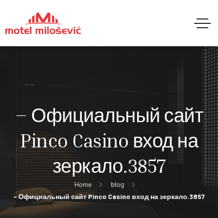
– Официальный сайт
Pinco Casino вход на
зеркало.3857
Home
blog
– Официальный сайт Pinco Casino вход на зеркало.3857