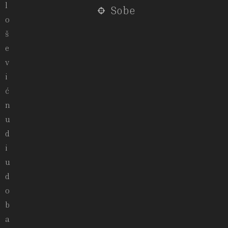
l
Sobe
o
š
e
v
i
ć
n
u
d
i
u
d
o
b
a