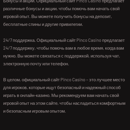
Бонусы и акции. Официальный сайт Pinco Casino предлагает
различные бонусы и акции, чтобы помочь вам начать свой
игровой опыт. Вы можете получить бонусы на депозит,
бесплатные спины и другие привилегии.
24/7 поддержка. Официальный сайт Pinco Casino предлагает
24/7 поддержку, чтобы помочь вам в любое время, когда вам
нужно. Вы можете связаться с поддержкой, используя чат,
электронную почту или телефон.
В целом, официальный сайт Pinco Casino – это лучшее место
для игроков, которые ищут безопасный и надежный способ
играть в онлайн-казино. Мы рекомендуем вам начать свой
игровой опыт на этом сайте, чтобы насладиться комфортным
и безопасным игровым опытом.