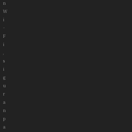
n
W
i
-
F
i
,
s
i
g
u
r
a
n
p
a