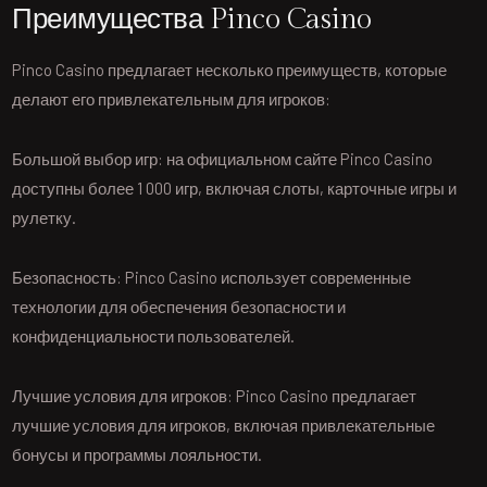
Преимущества Pinco Casino
Pinco Casino предлагает несколько преимуществ, которые
делают его привлекательным для игроков:
Большой выбор игр: на официальном сайте Pinco Casino
доступны более 1 000 игр, включая слоты, карточные игры и
рулетку.
Безопасность: Pinco Casino использует современные
технологии для обеспечения безопасности и
конфиденциальности пользователей.
Лучшие условия для игроков: Pinco Casino предлагает
лучшие условия для игроков, включая привлекательные
бонусы и программы лояльности.