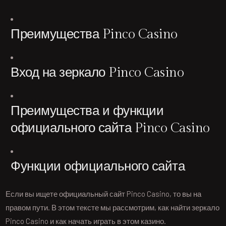
Преимущества Pinco Casino
Вход на зеркало Pinco Casino
Преимущества и функции
официального сайта Pinco Casino
Функции официального сайта
Если вы ищете официальный сайт Pinco Casino, то вы на
правом пути. В этом тексте мы рассмотрим, как найти зеркало
Pinco Casino и как начать играть в этом казино.