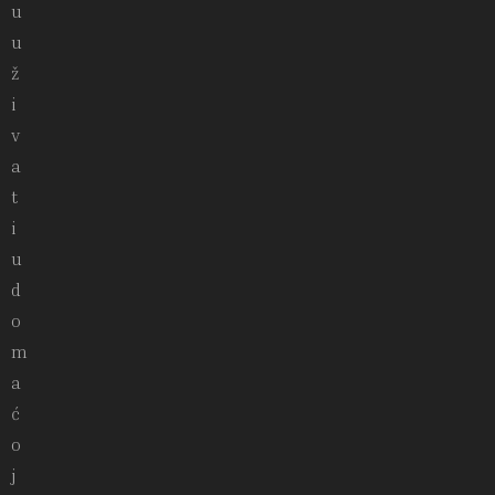
u
u
ž
i
v
a
t
i
u
d
o
m
a
ć
o
j