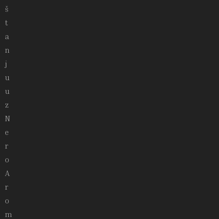
š
t
a
n
j
u
u
z
N
e
r
o
A
r
o
m