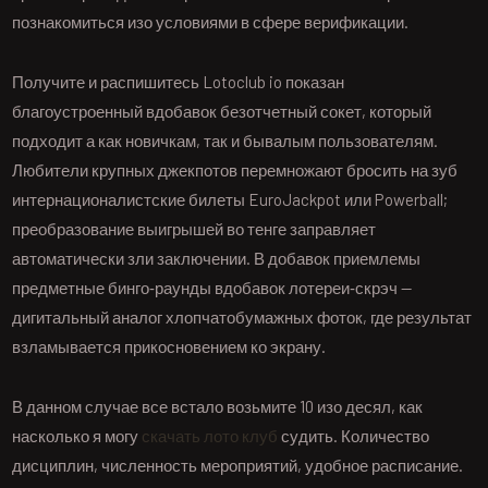
познакомиться изо условиями в сфере верификации.
Получите и распишитесь Lotoclub io показан
благоустроенный вдобавок безотчетный сокет, который
подходит а как новичкам, так и бывалым пользователям.
Любители крупных джекпотов перемножают бросить на зуб
интернационалистские билеты EuroJackpot или Powerball;
преобразование выигрышей во тенге заправляет
автоматически зли заключении. В добавок приемлемы
предметные бинго‑раунды вдобавок лотереи‑скрэч —
дигитальный аналог хлопчатобумажных фоток, где результат
взламывается прикосновением ко экрану.
В данном случае все встало возьмите 10 изо десял, как
насколько я могу
скачать лото клуб
судить. Количество
дисциплин, численность мероприятий, удобное расписание.