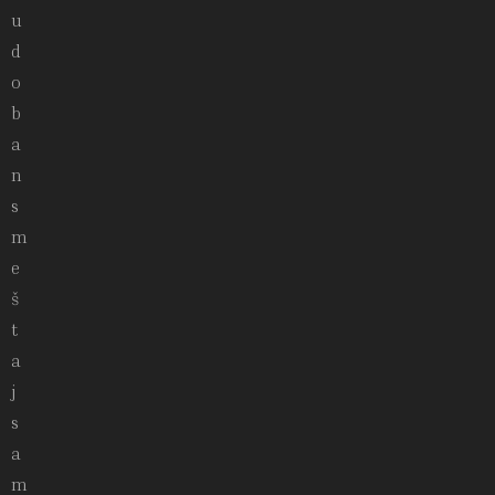
u
d
o
b
a
n
s
m
e
š
t
a
j
s
a
m