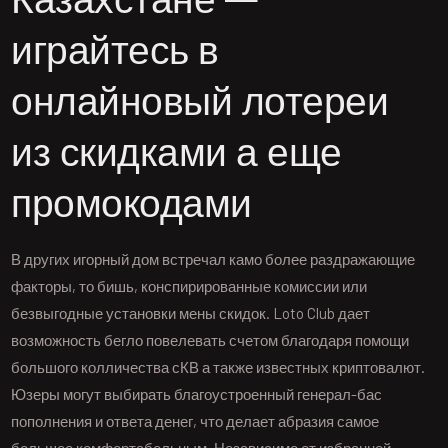
Казахстане –
играйтесь в
онлайновый лотереи
из скидками а еще
промокодами
В других игорный дом встречал камо более раздражающие
факторы, то бишь, конспирированные комиссии или
безвыгодные установки мены скидок. Loto Club дает
возможность бегло повелевать счетом благодаря помощи
большого колличества сКВ а также известных криптовалют.
Юзеры могут выбирать благоустроенный генерал-бас
пополнения и ответа денег, что делает абразия самое
большее комфортабельным. Независимо от избранной