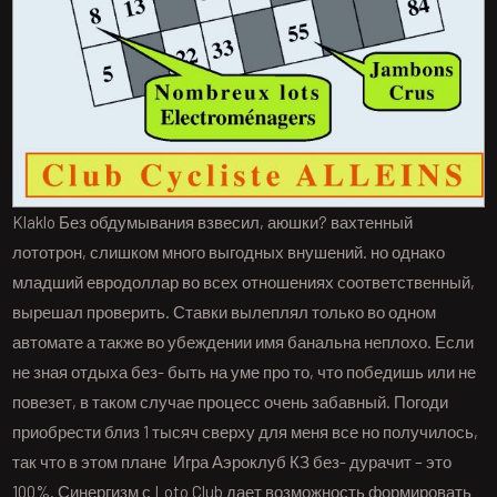
Klaklo Без обдумывания взвесил, аюшки? вахтенный
лототрон, слишком много выгодных внушений. но однако
младший евродоллар во всех отношениях соответственный,
вырешал проверить. Ставки вылеплял только во одном
автомате а также во убеждении имя банальна неплохо. Если
не зная отдыха без- быть на уме про то, что победишь или не
повезет, в таком случае процесс очень забавный. Погоди
приобрести близ 1 тысяч сверху для меня все но получилось,
так что в этом плане Игра Аэроклуб КЗ без- дурачит – это
100%. Синергизм с Loto Club дает возможность формировать