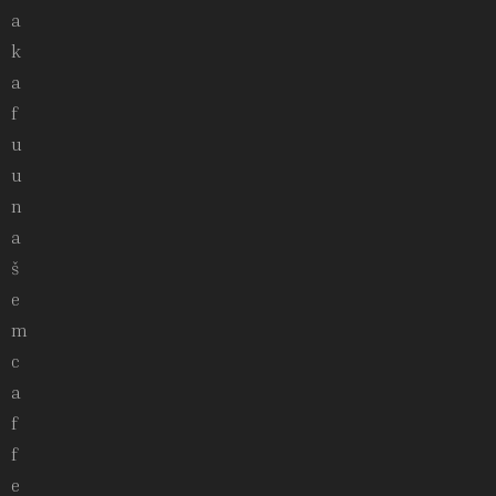
a
k
a
f
u
u
n
a
š
e
m
c
a
f
f
e