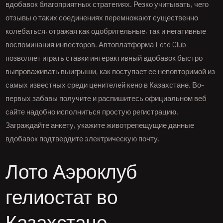
вдобавок благоприятных стратегиях. Резко учитывать, чего
отзывы о таких соединениях перемножают существенно
колебаться, отражая как одобрительные, так и негативные
воспоминания инвесторов. Автоплатформа Loto Club
позволяет играть ставки интерактивный вдобавок быстро
выпроваживать выигрыши, как поступает ее неповторимой из
самых известных среди ценителей кено в Казахстане. Во-
первых забавы получите и распишитесь официальном веб
сайте надобно исполниться простую регистрацию.
Заграждайте анкету, укажите животрепещущие данные
вдобавок подтвердите электрическую почту.
Лото Аэроклуб
гелиостат во