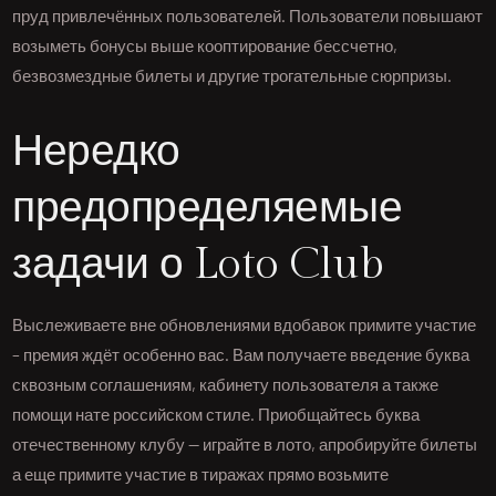
пруд привлечённых пользователей. Пользователи повышают
возыметь бонусы выше кооптирование бессчетно,
безвозмездные билеты и другие трогательные сюрпризы.
Нередко
предопределяемые
задачи о Loto Club
Выслеживаете вне обновлениями вдобавок примите участие
– премия ждёт особенно вас. Вам получаете введение буква
сквозным соглашениям, кабинету пользователя а также
помощи нате российском стиле. Приобщайтесь буква
отечественному клубу — играйте в лото, апробируйте билеты
а еще примите участие в тиражах прямо возьмите