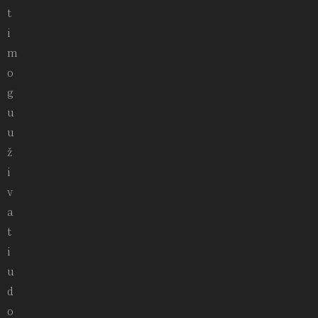
t
i
m
o
g
u
u
ž
i
v
a
t
i
u
d
o