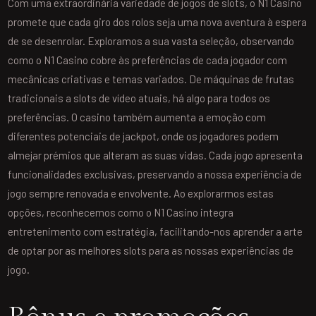
Com uma extraordinária variedade de jogos de slots, o N1 Casino
promete que cada giro dos rolos seja uma nova aventura à espera
de se desenrolar. Exploramos a sua vasta seleção, observando
como o N1 Casino cobre às preferências de cada jogador com
mecânicas criativas e temas variados. De máquinas de frutas
tradicionais a slots de vídeo atuais, há algo para todos os
preferências. O casino também aumenta a emoção com
diferentes potenciais de jackpot, onde os jogadores podem
almejar prémios que alteram as suas vidas. Cada jogo apresenta
funcionalidades exclusivas, preservando a nossa experiência de
jogo sempre renovada e envolvente. Ao explorarmos estas
opções, reconhecemos como o N1 Casino integra
entretenimento com estratégia, facilitando-nos aprender a arte
de optar por as melhores slots para as nossas experiências de
jogo.