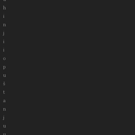
h
i
n
j
i
i
o
p
u
š
t
a
n
j
u
u