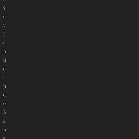
š
e
v
i
ć
n
u
d
i
u
d
o
b
a
n
s