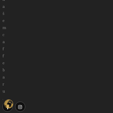
a
š
e
m
c
a
f
f
e
b
a
r
u
.