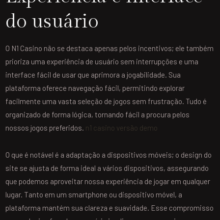
do usuário
O N1 Casino não se destaca apenas pelos incentivos; ele também
prioriza uma experiência de usuário sem interrupções e uma
interface fácil de usar que aprimora a jogabilidade. Sua
plataforma oferece navegação fácil, permitindo explorar
facilmente uma vasta seleção de jogos sem frustração. Tudo é
organizado de forma lógica, tornando fácil a procura pelos
nossos jogos preferidos.
n1 casino versão demo
O que é notável é a adaptação a dispositivos móveis; o design do
site se ajusta de forma ideal a vários dispositivos, assegurando
que podemos aproveitar nossa experiência de jogar em qualquer
lugar. Tanto em um smartphone ou dispositivo móvel, a
plataforma mantém sua clareza e suavidade. Esse compromisso