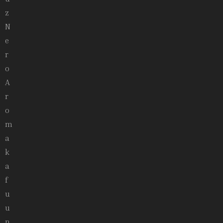
z
N
e
r
o
A
r
o
m
a
k
a
f
u
u
n