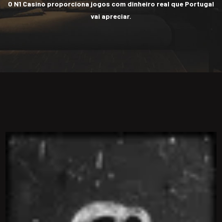
O N1 Casino proporciona jogos com dinheiro real que Portugal
vai apreciar.