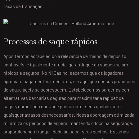
taxas de transação.
Processos de saque rápidos
Após termos estabelecido a relevância de meios de depósito
confiáveis, é igualmente crucial garantir que os saques sejam
rápidos e seguros. No N1 Casino, sabemos que os jogadores
apreciam pagamentos imediatos, e é aqui que nossos processos
de saque ágeis se sobressaem. Estabelecemos parcerias com
alternativas bancárias seguras para maximizar a rapidez de
saque, garantindo que você possa obter seus ganhos sem
quaisquer atrasos desnecessários. Nossa abordagem otimizada
minimiza os períodos de espera, mantendo o foco na segurança,
proporcionando tranquilidade ao sacar seus ganhos. Estamos