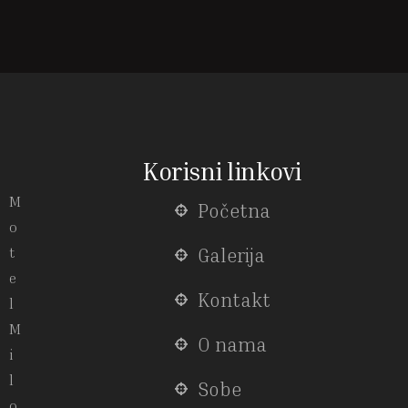
Korisni linkovi
M
Početna
o
t
Galerija
e
Kontakt
l
M
O nama
i
l
Sobe
o