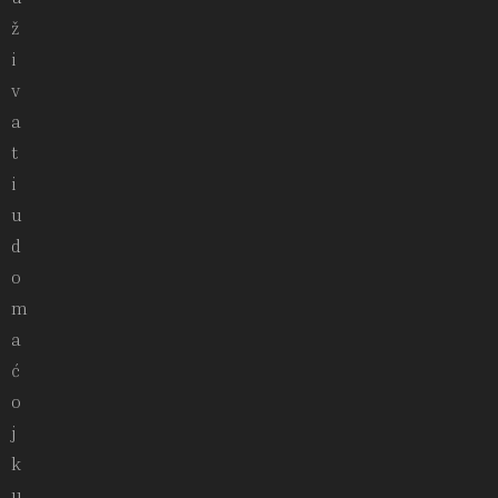
ž
i
v
a
t
i
u
d
o
m
a
ć
o
j
k
u