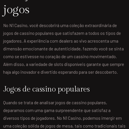
jogos
No N1 Casino, você descobrirá uma coleção extraordinária de
jogos de cassino populares que satisfazem a todos os tipos de
jogadores. A experiência com dealers ao vivo acrescenta uma
dimensão emocionante de autenticidade, fazendo você se sinta
como se estivesse no coração de um cassino movimentado.
Além disso, a variedade de slots disponíveis garante que sempre
haja algo inovador e divertido esperando para ser descoberto.
Jogos de cassino populares
Quando se trata de analisar jogos de cassino populares,
deparamos com uma gama surpreendente que satisfaz a
diversos tipos de jogadores. No N1 Casino, podemos imergir em
uma coleção sólida de jogos de mesa, tais como tradicionais tais