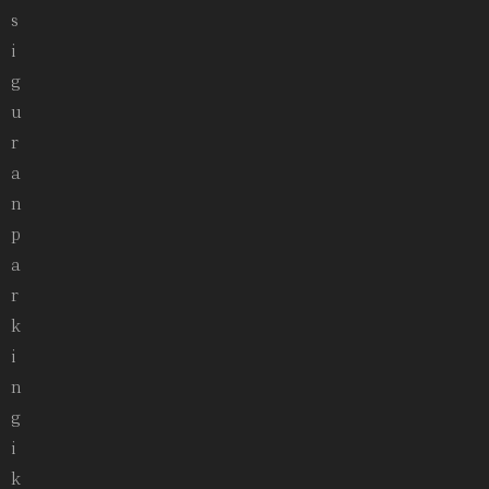
s
i
g
u
r
a
n
p
a
r
k
i
n
g
i
k