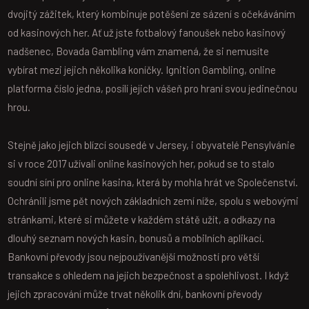
dvojitý zážitek, který kombinuje potěšení ze sázení s očekáváním
od kasinových her. Ať už jste fotbalový fanoušek nebo kasinový
nadšenec, Bovada Gambling vám znamená, že si nemusíte
vybírat mezi jejich několika koníčky. Ignition Gambling, online
platforma číslo jedna, posílí jejich vášeň pro hraní svou jedinečnou
hrou.
Stejně jako jejich blízcí sousedé v Jersey, i obyvatelé Pensylvánie
si v roce 2017 užívali online kasinových her, pokud se to stalo
soudní síní pro online kasina, která by mohla hrát ve Společenství.
Ochránili jsme pět nových základních zemí níže, spolu s webovými
stránkami, které si můžete v každém státě užít, a odkazy na
dlouhý seznam nových kasin, bonusů a mobilních aplikací.
Bankovní převody jsou nejpoužívanější možností pro větší
transakce s ohledem na jejich bezpečnost a spolehlivost. I když
jejich zpracování může trvat několik dní, bankovní převody