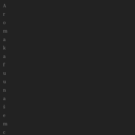
A
r
o
m
a
k
a
f
u
u
n
a
š
e
m
c