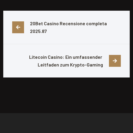
20Bet Casino Recensione completa 
2025.87
Litecoin Casino: Ein umfassender 
Leitfaden zum Krypto-Gaming