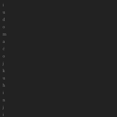
i
u
d
o
m
a
ć
o
j
k
u
h
i
n
j
i