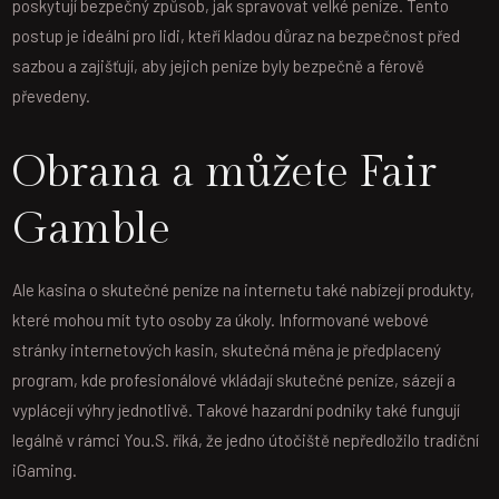
poskytují bezpečný způsob, jak spravovat velké peníze. Tento
postup je ideální pro lidi, kteří kladou důraz na bezpečnost před
sazbou a zajišťují, aby jejich peníze byly bezpečně a férově
převedeny.
Obrana a můžete Fair
Gamble
Ale kasina o skutečné peníze na internetu také nabízejí produkty,
které mohou mít tyto osoby za úkoly. Informované webové
stránky internetových kasin, skutečná měna je předplacený
program, kde profesionálové vkládají skutečné peníze, sázejí a
vyplácejí výhry jednotlivě. Takové hazardní podniky také fungují
legálně v rámci You.S. říká, že jedno útočiště nepředložilo tradiční
iGaming.