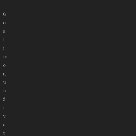
.
G
o
s
t
i
m
o
g
u
u
ž
i
v
a
t