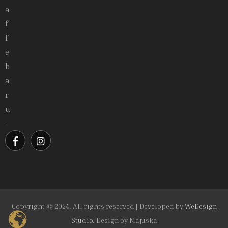
a
f
f
e
b
a
r
u
.
Copyright © 2024. All rights reserved | Developed by
WeDesign
Studio.
Design by
Majuska