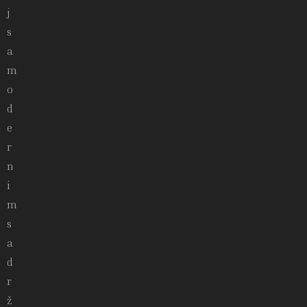
j
s
a
m
o
d
e
r
n
i
m
s
a
d
r
ž