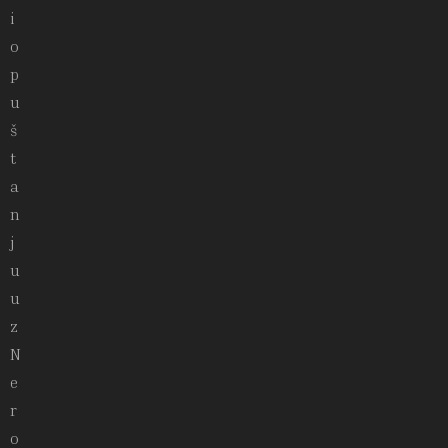
i
o
p
u
š
t
a
n
j
u
u
z
N
e
r
o