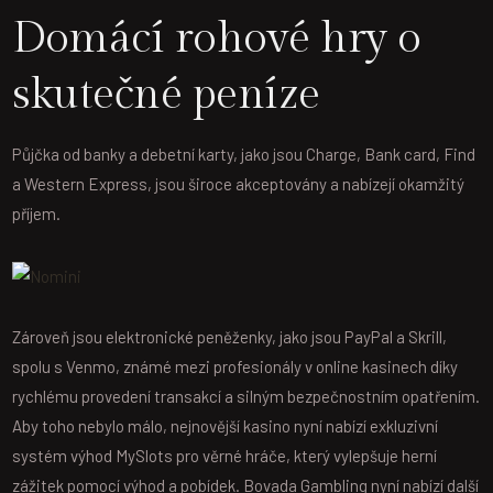
Domácí rohové hry o
skutečné peníze
Půjčka od banky a debetní karty, jako jsou Charge, Bank card, Find
a Western Express, jsou široce akceptovány a nabízejí okamžitý
příjem.
Zároveň jsou elektronické peněženky, jako jsou PayPal a Skrill,
spolu s Venmo, známé mezi profesionály v online kasinech díky
rychlému provedení transakcí a silným bezpečnostním opatřením.
Aby toho nebylo málo, nejnovější kasino nyní nabízí exkluzivní
systém výhod MySlots pro věrné hráče, který vylepšuje herní
zážitek pomocí výhod a pobídek. Bovada Gambling nyní nabízí další