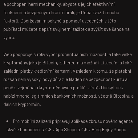
a pochopení herní mechaniky, abyste s jejich efektivními
funkcemi a bezpečným hraním hráli, je třeba zvážit mnoho
faktorů. Dodržováním pokynů a pomoci uvedených v této
publikaci můžete zlepšit svůj herní zážitek a zvýšit své šance na
výhru.
Web podporuje široký výběr procentuálních možností a také velké
kryptoměny, jako je Bitcoin, Ethereum a možná i Litecoin, a také
základní platby kreditními kartami. Vzhledem k tomu, že platební
rozsah není vysoký, nový důraz je kladen na bezpečnost kurzu a
peněz, zejména u kryptoměnových profilů. Jistě, DuckyLuck
nabízí mnoho legitimních bankovních možností, včetně Bitcoinu a
dalších kryptoměn.
Pro mobilní zařízení připravují aplikace zbrusu nového agenta
skvělé hodnocení s 4,8 v App Shopu a 4,6 v Bing Enjoy Shopu.