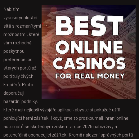
Nabízím
vysokorychlostní
sítě s rozmanitými
možnostmi, které
vám rozhodně
poskytnou
preference, od
starých portů až
po tituly živých
krupiérů. Proto
doporučuji
hazardní podniky,
které mají nejlepší vývojáře aplikací, abyste si pokaždé užili
pohlcující herní zážitek. I když jsme to prozkoumali, hraní online
automatů se skutečným ziskem v roce 2025 nabízí živý a
potenciálně obohacující zážitek. Kromě nalezení správných portů