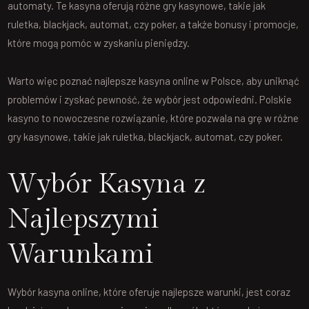
automaty. Te kasyna oferują różne gry kasynowe, takie jak
ruletka, blackjack, automat, czy poker, a także bonusy i promocje,
które mogą pomóc w zyskaniu pieniędzy.
Warto więc poznać najlepsze kasyna online w Polsce, aby uniknąć
problemów i zyskać pewność, że wybór jest odpowiedni. Polskie
kasyno to nowoczesne rozwiązanie, które pozwala na grę w różne
gry kasynowe, takie jak ruletka, blackjack, automat, czy poker.
Wybór Kasyna z
Najlepszymi
Warunkami
Wybór kasyna online, które oferuje najlepsze warunki, jest coraz