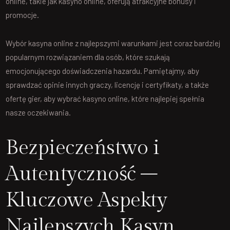
online, takie jak kasyno online, oferują atrakcyjne bonusy i
promocje.
Wybór kasyna online z najlepszymi warunkami jest coraz bardziej
popularnym rozwiązaniem dla osób, które szukają
emocjonującego doświadczenia hazardu. Pamiętajmy, aby
sprawdzać opinie innych graczy, licencję i certyfikaty, a także
ofertę gier, aby wybrać kasyno online, które najlepiej spełnia
nasze oczekiwania.
Bezpieczeństwo i
Autentyczność –
Kluczowe Aspekty
Najlepszych Kasyn