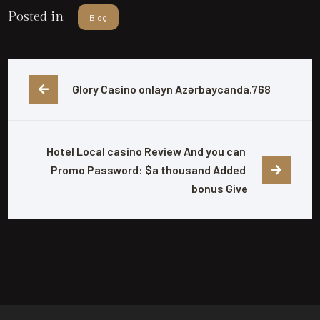
Posted in
Blog
Glory Casino onlayn Azərbaycanda.768
Hotel Local casino Review And you can 
Promo Password: $a thousand Added 
bonus Give