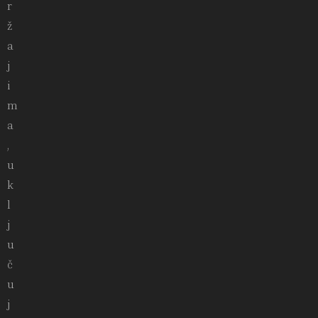
r
ž
a
j
i
m
a
,
u
k
l
j
u
č
u
j