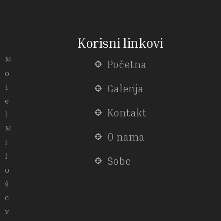
Korisni linkovi
M
Početna
o
t
Galerija
e
Kontakt
l
M
O nama
i
l
Sobe
o
š
e
v