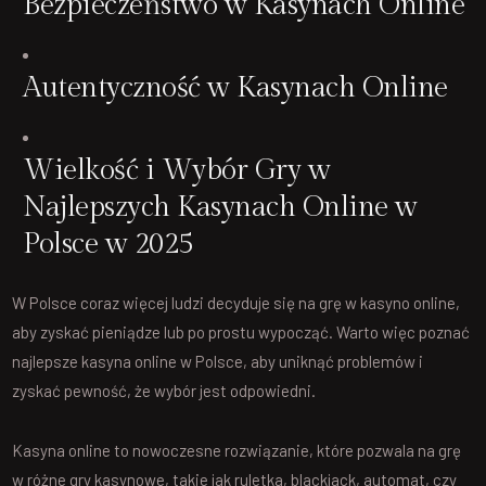
Bezpieczeństwo w Kasynach Online
Autentyczność w Kasynach Online
Wielkość i Wybór Gry w
Najlepszych Kasynach Online w
Polsce w 2025
W Polsce coraz więcej ludzi decyduje się na grę w kasyno online,
aby zyskać pieniądze lub po prostu wypocząć. Warto więc poznać
najlepsze kasyna online w Polsce, aby uniknąć problemów i
zyskać pewność, że wybór jest odpowiedni.
Kasyna online to nowoczesne rozwiązanie, które pozwala na grę
w różne gry kasynowe, takie jak ruletka, blackjack, automat, czy