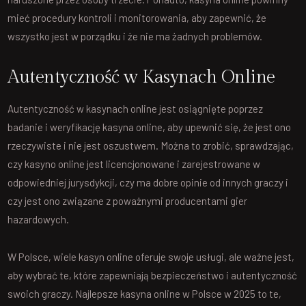
mieć procedury kontroli i monitorowania, aby zapewnić, że
wszystko jest w porządku i że nie ma żadnych problemów.
Autentyczność w Kasynach Online
Autentyczność w kasynach online jest osiągnięte poprzez
badanie i weryfikację kasyna online, aby upewnić się, że jest ono
rzeczywiste i nie jest oszustwem. Można to zrobić, sprawdzając,
czy kasyno online jest licencjonowane i zarejestrowane w
odpowiedniej jurysdykcji, czy ma dobre opinie od innych graczy i
czy jest ono związane z poważnymi producentami gier
hazardowych.
W Polsce, wiele kasyn online oferuje swoje usługi, ale ważne jest,
aby wybrać te, które zapewniają bezpieczeństwo i autentyczność
swoich graczy. Najlepsze kasyna online w Polsce w 2025 to te,