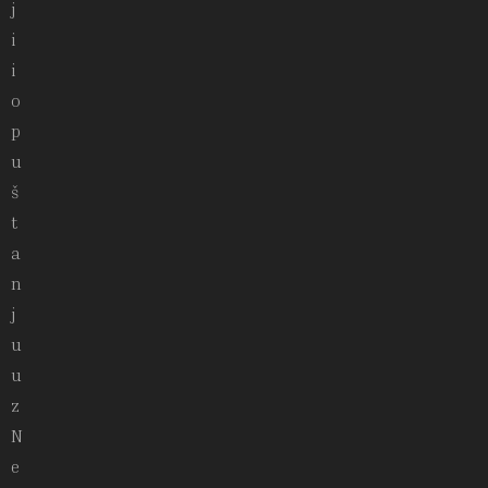
j
i
i
o
p
u
š
t
a
n
j
u
u
z
N
e