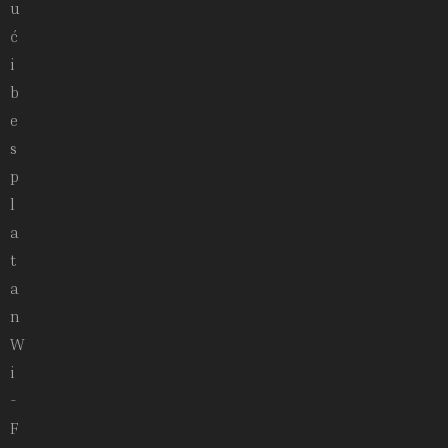
u
ć
i
b
e
s
p
l
a
t
a
n
W
i
-
F