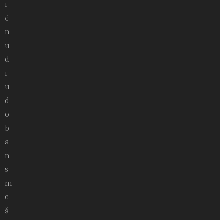
i
ć
n
u
d
i
u
d
o
b
a
n
s
m
e
š