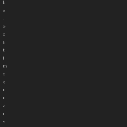
b
e
.
G
o
s
t
i
m
o
g
u
u
ž
i
v