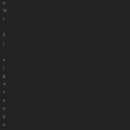
n
W
i
-
F
i
,
s
i
g
u
r
a
n
p
a