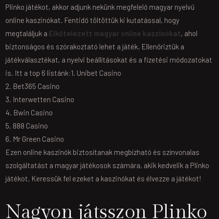
Plinko játékot, akkor adjunk nekünk megfelelő magyar nyelvű
online kaszinókat. Fentidő töltöttük ki kutatással, hogy
megtaláljuk a
Elkötelezett magyar online kaszinókat
, ahol
biztonságos és szórakoztató lehet a játék. Ellenőriztük a
játékválasztékat, a nyelvi beállításokat és a fizetési módozatokat
is. Itt a top 6 listánk:1. Unibet Casino
2. Bet365 Casino
3. Interwetten Casino
4. Bwin Casino
5. 888 Casino
6. Mr Green Casino
Ezen online kaszinók biztosítanak megbízható és színvonalas
szolgáltatást a magyar játékosok számára, akik kedvelik a Plinko
játékot. Keressük fel ezeket a kaszinókat és élvezze a játékot!
Nagyon játsszon Plinko