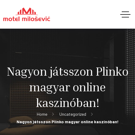
Nagyon játsszon Plinko
magyar online
kaszinóban!
Home
Uncategorized
Nagyon játsszon Plinko magyar online kaszinóban!