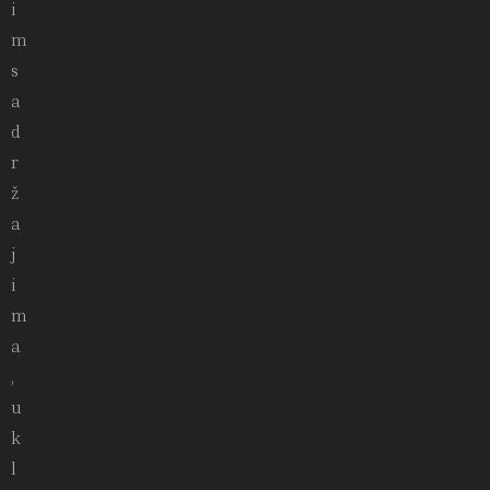
i
m
s
a
d
r
ž
a
j
i
m
a
,
u
k
l