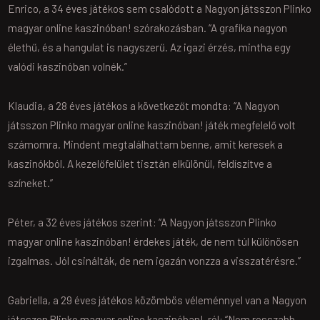
Enrico, a 34 éves játékos sem csalódott a Nagyon játsszon Plinko
magyar online kaszinóban! szórakozásban. “A grafika nagyon
élethű, és a hangulat is nagyszerű. Az igazi érzés, mintha egy
valódi kaszinóban volnék.”
Klaudia, a 28 éves játékos a következőt mondta: “A Nagyon
játsszon Plinko magyar online kaszinóban! játék megfelelő volt
számomra. Mindent megtalálhattam benne, amit keresek a
kaszinókból. A kezelőfelület tisztán elkülönül, feldíszítve a
színeket.”
Péter, a 32 éves játékos szerint: “A Nagyon játsszon Plinko
magyar online kaszinóban! érdekes játék, de nem túl különösen
izgalmas. Jól csinálták, de nem igazán vonzza a visszatérésre.”
Gabriella, a 29 éves játékos közömbös véleménnyel van a Nagyon
játsszon Plinko magyar online kaszinóban!-ról: “Nem rosszabb,