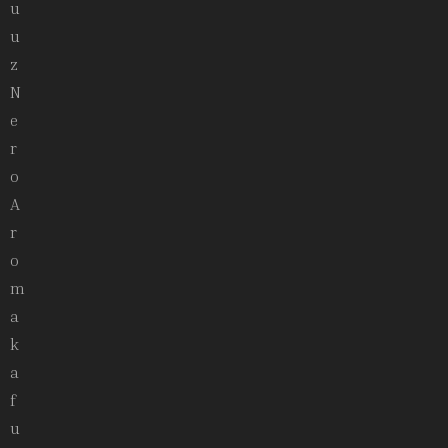
u
u
z
N
e
r
o
A
r
o
m
a
k
a
f
u