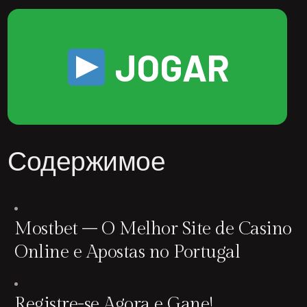
JOGAR
Содержимое
Mostbet – O Melhor Site de Casino
Online e Apostas no Portugal
Registre-se Agora e Gane!