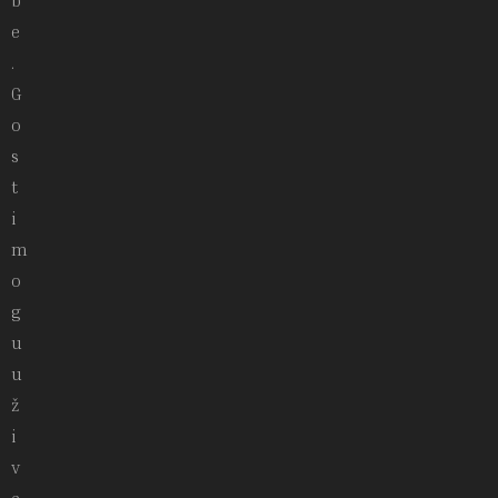
e
.
G
o
s
t
i
m
o
g
u
u
ž
i
v
a