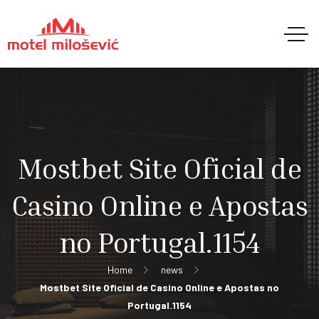
Mostbet Site Oficial de
Casino Online e Apostas
no Portugal.1154
Home
news
Mostbet Site Oficial de Casino Online e Apostas no
Portugal.1154