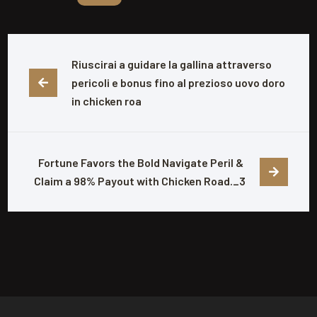
Riuscirai a guidare la gallina attraverso 
pericoli e bonus fino al prezioso uovo doro 
in chicken roa
Fortune Favors the Bold Navigate Peril & 
Claim a 98% Payout with Chicken Road._3