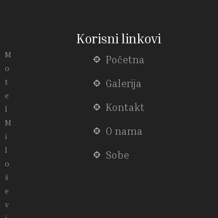
Korisni linkovi
M
Početna
o
t
Galerija
e
Kontakt
l
M
O nama
i
l
Sobe
o
š
e
v
i