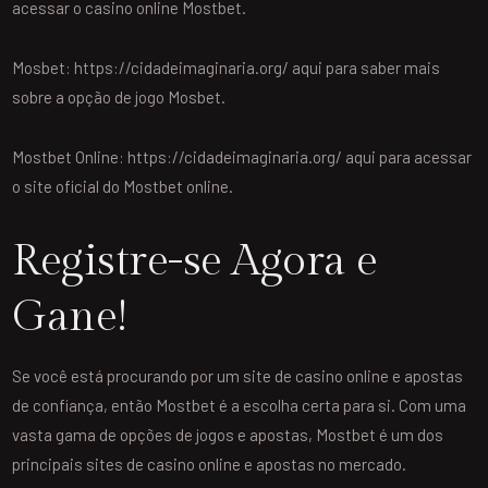
acessar o casino online Mostbet.
Mosbet: https://cidadeimaginaria.org/ aqui para saber mais
sobre a opção de jogo Mosbet.
Mostbet Online: https://cidadeimaginaria.org/ aqui para acessar
o site oficial do Mostbet online.
Registre-se Agora e
Gane!
Se você está procurando por um site de casino online e apostas
de confiança, então Mostbet é a escolha certa para si. Com uma
vasta gama de opções de jogos e apostas, Mostbet é um dos
principais sites de casino online e apostas no mercado.