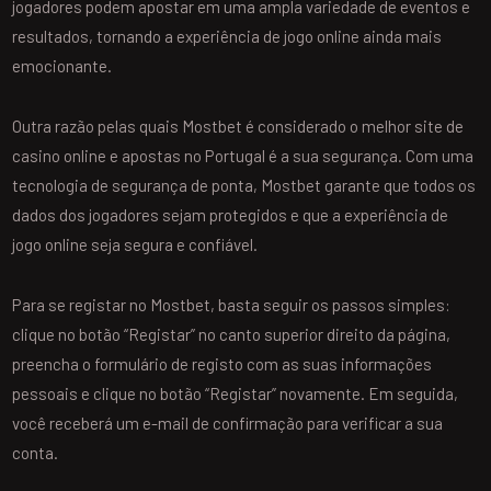
jogadores podem apostar em uma ampla variedade de eventos e
resultados, tornando a experiência de jogo online ainda mais
emocionante.
Outra razão pelas quais Mostbet é considerado o melhor site de
casino online e apostas no Portugal é a sua segurança. Com uma
tecnologia de segurança de ponta, Mostbet garante que todos os
dados dos jogadores sejam protegidos e que a experiência de
jogo online seja segura e confiável.
Para se registar no Mostbet, basta seguir os passos simples:
clique no botão “Registar” no canto superior direito da página,
preencha o formulário de registo com as suas informações
pessoais e clique no botão “Registar” novamente. Em seguida,
você receberá um e-mail de confirmação para verificar a sua
conta.