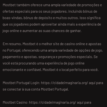
Mostbet também oferece uma ampla variedade de promoções e
ofertas especiais para os seus jogadores, incluindo bônus de
boas-vindas, bônus de depósito e muitos outros. Isso significa
que os jogadores podem aproveitar ainda mais a experiência de
jogo online e aumentar as suas chances de ganhar.
Em resumo, Mostbet é o melhor site de casino online e apostas
no Portugal, oferecendo uma ampla variedade de opções de jogo,
pagamento e apostas, segurança e promoções especiais. Se
você está procurando uma experiência de jogo online
emocionante e confiável, Mostbet é o local perfeito para você.
Mostbet Portugal Login: https://cidadeimaginaria.org/ aqui para
se conectar à sua conta Mostbet Portugal.
Mostbet Casino: https://cidadeimaginaria.org/ aqui para