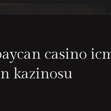
aycan casino ic
yn kazinosu