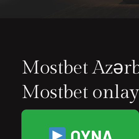
Mostbet Azərb
Mostbet onla
OYNA