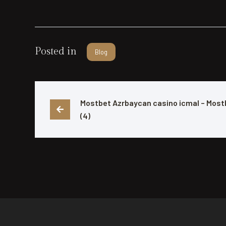
Posted in
Blog
Mostbet Azrbaycan casino icmal – Mostb
(4)