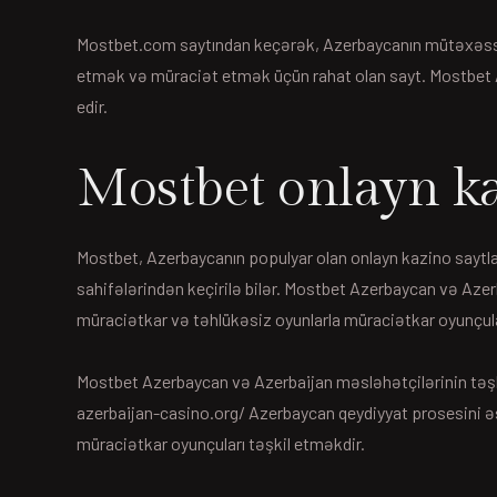
Mostbet.com saytından keçərək, Azerbaycanın mütəxəssisl
etmək və müraciət etmək üçün rahat olan sayt. Mostbet A
edir.
Mostbet onlayn k
Mostbet, Azerbaycanın populyar olan onlayn kazino sayt
sahifələrindən keçirilə bilər. Mostbet Azerbaycan və Azer
müraciətkar və təhlükəsiz oyunlarla müraciətkar oyunçula
Mostbet Azerbaycan və Azerbaijan məsləhətçilərinin təşki
azerbaijan-casino.org/ Azerbaycan qeydiyyat prosesini əs
müraciətkar oyunçuları təşkil etməkdir.