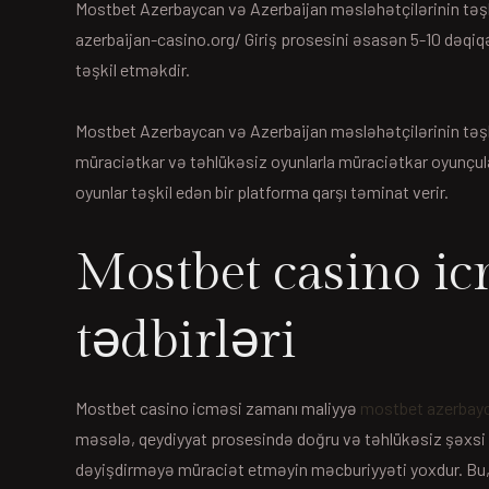
Mostbet Azerbaycan və Azerbaijan məsləhətçilərinin təşki
azerbaijan-casino.org/ Giriş prosesini əsasən 5-10 dəqiq
təşkil etməkdir.
Mostbet Azerbaycan və Azerbaijan məsləhətçilərinin təşkil
müraciətkar və təhlükəsiz oyunlarla müraciətkar oyunçula
oyunlar təşkil edən bir platforma qarşı təminat verir.
Mostbet casino ic
tədbirləri
Mostbet casino icməsi zamanı maliyyə
mostbet azerbay
məsələ, qeydiyyat prosesində doğru və təhlükəsiz şəxsi 
dəyişdirməyə müraciət etməyin məcburiyyəti yoxdur. Bu, m