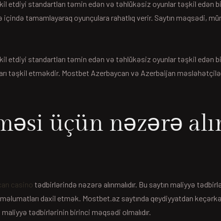
l etdiyi standartları təmin edən və təhlükəsiz oyunlar təşkil edən 
ə içində tamamlayaraq oyunçulara rahatlıq verir. Saytın məqsədi, mü
 etdiyi standartları təmin edən və təhlükəsiz oyunlar təşkil edən bi
rı təşkil etməkdir. Mostbet Azerbaycan və Azerbaijan məsləhətçiləri
məsi üçün nəzərə alı
can casino
tədbirlərində nəzərə alınmalıdır. Bu saytın maliyyə tədbirlə
məlumatları daxil etmək. Mostbet.az saytında qeydiyyatdan keçərkən
aliyyə tədbirlərinin birinci məqsədi olmalıdır.