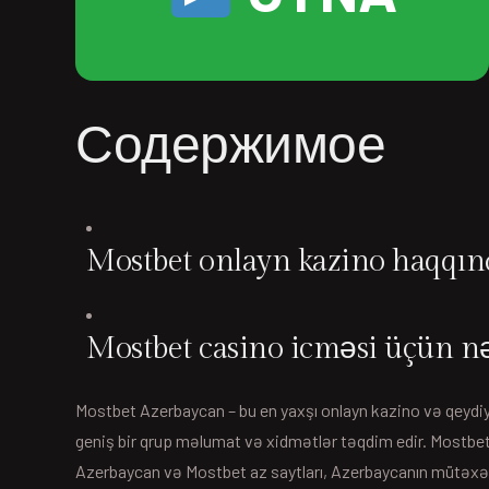
Содержимое
Mostbet onlayn kazino haqqı
Mostbet casino icməsi üçün nə
Mostbet Azerbaycan – bu en yaxşı onlayn kazino və qeydiy
geniş bir qrup məlumat və xidmətlər təqdim edir. Mostbet
Azerbaycan və Mostbet az saytları, Azerbaycanın mütəxəss