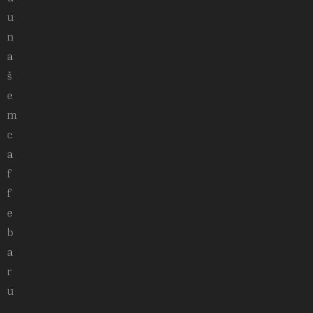
u
n
a
š
e
m
c
a
f
f
e
b
a
r
u
.