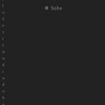
l
Sobe
o
š
e
v
i
ć
n
u
d
i
u
d
o
b
a