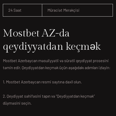
24 Saat
Müraciət Merəkçisi
Mostbet AZ-da
qeydiyyatdan keçmək
Mostbet Azerbaycan məsuliyyətli və sürətli qeydiyyat prosesini
təmin edir. Qeydiyyatdan keçmək üçün aşağıdakı adımları izləyin:
1. Mostbet Azerbaycan resmi saytına daxil olun.
2. Qeydiyyat səhifəsini tapın və “Qeydiyyatdan keçmək”
düyməsini seçin.