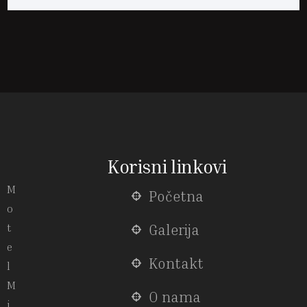
Korisni linkovi
M
Početna
o
t
Galerija
e
Kontakt
l
M
O nama
i