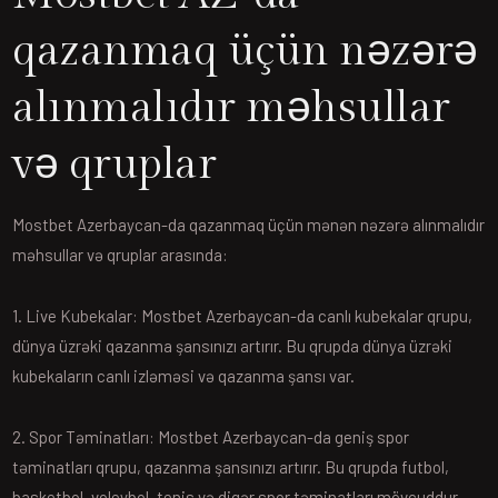
qazanmaq üçün nəzərə
alınmalıdır məhsullar
və qruplar
Mostbet Azerbaycan-da qazanmaq üçün mənən nəzərə alınmalıdır
məhsullar və qruplar arasında:
1. Live Kubekalar: Mostbet Azerbaycan-da canlı kubekalar qrupu,
dünya üzrəki qazanma şansınızı artırır. Bu qrupda dünya üzrəki
kubekaların canlı izləməsi və qazanma şansı var.
2. Spor Təminatları: Mostbet Azerbaycan-da geniş spor
təminatları qrupu, qazanma şansınızı artırır. Bu qrupda futbol,
basketbol, voleybol, tenis və digər spor təminatları mövcuddur.