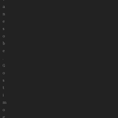
a
n
e
s
o
b
e
.
G
o
s
t
i
m
o
g