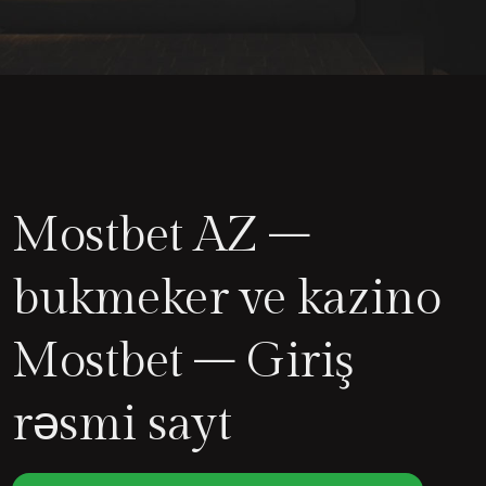
Mostbet AZ –
bukmeker ve kazino
Mostbet – Giriş
rəsmi sayt