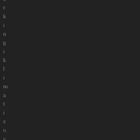
r
k
i
n
g
i
k
l
i
m
a
t
i
z
o
v