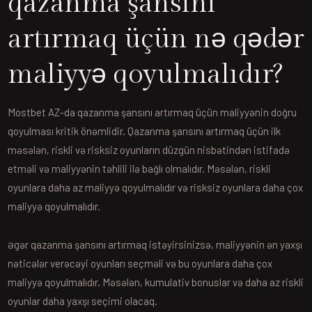
qazanma şansını
artırmaq üçün nə qədər
maliyyə qoyulmalıdır?
Mostbet AZ-da qazanma şansını artırmaq üçün maliyyənin doğru
qoyulması kritik önəmlidir. Qazanma şansını artırmaq üçün ilk
məsələn, riskli və risksiz oyunların düzgün nisbətindən istifadə
etməli və maliyyənin təhlili ilə bağlı olmalıdır. Məsələn, riskli
oyunlara daha az maliyyə qoyulmalıdır və risksiz oyunlara daha çox
maliyyə qoyulmalıdır.
Əgər qazanma şansını artırmaq istəyirsinizsə, maliyyənin ən yaxşı
nəticələr verəcəyi oyunları seçməli və bu oyunlara daha çox
maliyyə qoyulmalıdır. Məsələn, kumulativ bonuslar və daha az riskli
oyunlar daha yaxşı seçimi olacaq.