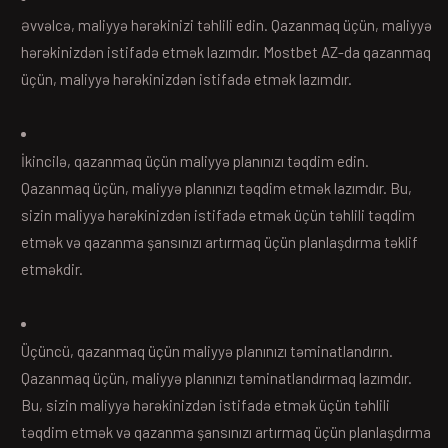
Əvvəlcə, maliyyə hərəkinizi təhlili edin. Qazanmaq üçün, maliyyə
hərəkinizdən istifadə etmək lazımdır. Mostbet AZ-da qazanmaq
üçün, maliyyə hərəkinizdən istifadə etmək lazımdır.
İkincilə, qazanmaq üçün maliyyə planınızı təqdim edin.
Qazanmaq üçün, maliyyə planınızı təqdim etmək lazımdır. Bu,
sizin maliyyə hərəkinizdən istifadə etmək üçün təhlili təqdim
etmək və qazanma şansınızı artırmaq üçün planlaşdırma təklif
etməkdir.
Üçüncü, qazanmaq üçün maliyyə planınızı təminatlandırın.
Qazanmaq üçün, maliyyə planınızı təminatlandırmaq lazımdır.
Bu, sizin maliyyə hərəkinizdən istifadə etmək üçün təhlili
təqdim etmək və qazanma şansınızı artırmaq üçün planlaşdırma