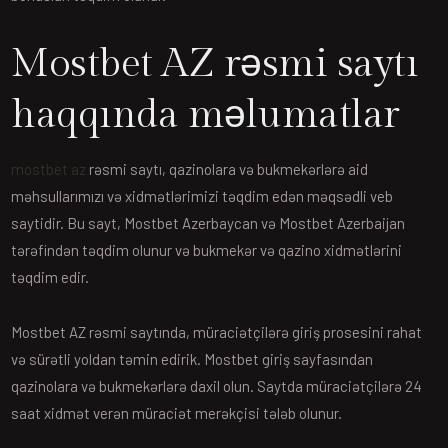
Mostbet AZ rəsmi saytı
haqqında məlumatlar
mostbet az
rəsmi saytı, qazinolara və bukmekərlərə aid
məhsullarımızı və xidmətlərimizi təqdim edən məqsədli veb
saytidir. Bu sayt, Mostbet Azerbaycan və Mostbet Azerbaijan
tərəfindən təqdim olunur və bukmekər və qazino xidmətlərini
təqdim edir.
Mostbet AZ rəsmi saytında, müraciətçilərə giriş prosesini rahat
və sürətli yoldan təmin edirik. Mostbet giriş sayfasından
qazinolara və bukmekərlərə daxil olun. Saytda müraciətçilərə 24
saat xidmət verən müraciət merəkçisi tələb olunur.