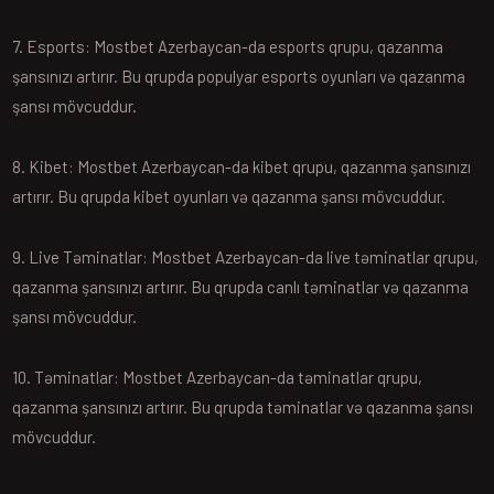
7. Esports: Mostbet Azerbaycan-da esports qrupu, qazanma
şansınızı artırır. Bu qrupda populyar esports oyunları və qazanma
şansı mövcuddur.
8. Kibet: Mostbet Azerbaycan-da kibet qrupu, qazanma şansınızı
artırır. Bu qrupda kibet oyunları və qazanma şansı mövcuddur.
9. Live Təminatlar: Mostbet Azerbaycan-da live təminatlar qrupu,
qazanma şansınızı artırır. Bu qrupda canlı təminatlar və qazanma
şansı mövcuddur.
10. Təminatlar: Mostbet Azerbaycan-da təminatlar qrupu,
qazanma şansınızı artırır. Bu qrupda təminatlar və qazanma şansı
mövcuddur.