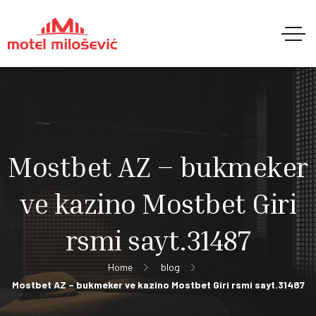
Mostbet AZ – bukmeker
ve kazino Mostbet Giri
rsmi sayt.31487
Home
blog
Mostbet AZ – bukmeker ve kazino Mostbet Giri rsmi sayt.31487