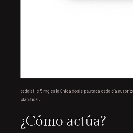
tadalafilo 5 mg es la única dosis pautada cada día autori
planificar.
¿Cómo actúa?