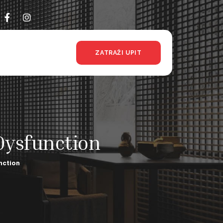
ZATRAŽI UPIT
Dysfunction
nction