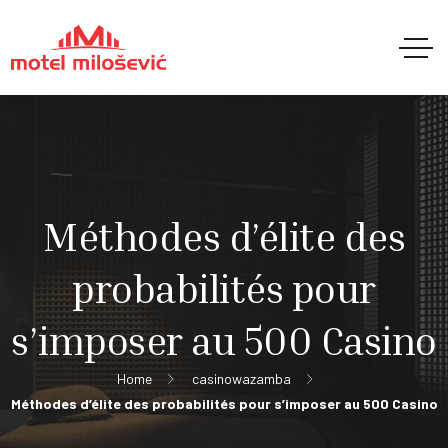
Méthodes d’élite des
probabilités pour
s’imposer au 500 Casino
Home
casinowazamba
Méthodes d’élite des probabilités pour s’imposer au 500 Casino