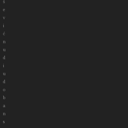
š
e
v
i
ć
n
u
d
i
u
d
o
b
a
n
s