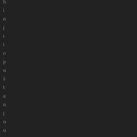
h
i
n
j
i
i
o
p
u
š
t
a
n
j
u
u