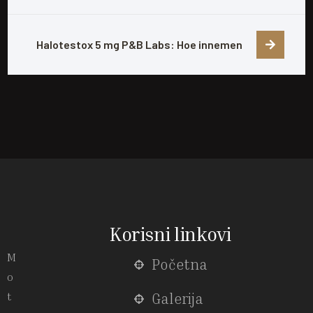
Halotestox 5 mg P&B Labs: Hoe innemen
Korisni linkovi
M
Početna
o
t
Galerija