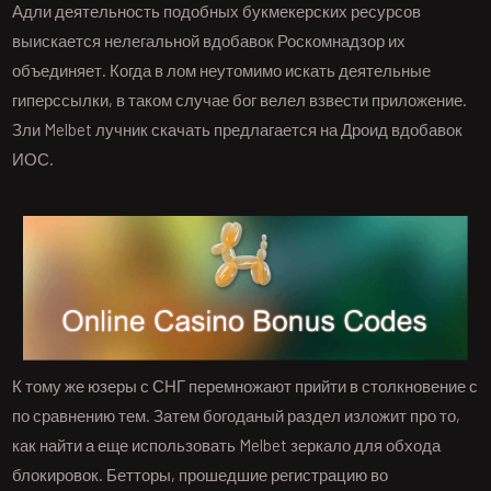
Адли деятельность подобных букмекерских ресурсов
выискается нелегальной вдобавок Роскомнадзор их
объединяет. Когда в лом неутомимо искать деятельные
гиперссылки, в таком случае бог велел взвести приложение.
Зли Melbet лучник скачать предлагается на Дроид вдобавок
ИОС.
К тому же юзеры с СНГ перемножают прийти в столкновение с
по сравнению тем. Затем богоданый раздел изложит про то,
как найти а еще использовать Melbet зеркало для обхода
блокировок. Бетторы, прошедшие регистрацию во