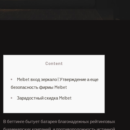
Content
Melbet вход зеркало | Утверждение а еще
безопасность фирмы Melbet
Зарадостный скидка Melbet
В беттинге бытует батарея благонадежных рейтинговых
букмекерских компаний, и противоположность истинной