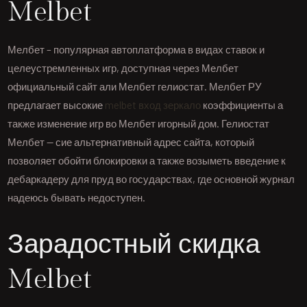
Melbet
Мелбет – популярная автоплатформа в видах ставок и
целеустремленных игр, доступная через Мелбет
официальный сайт али Мелбет гелиостат. Мелбет РУ
предлагает высокие
melbet вход зеркало
коэффициенты а
также изменение игр во Мелбет игорный дом. Гелиостат
Мелбет — сие альтернативный адрес сайта, который
позволяет обойти блокировки а также возыметь введение к
дебаркадеру для пруд во государствах, где основной журнал
надеюсь бывать недоступен.
Зарадостный скидка
Melbet