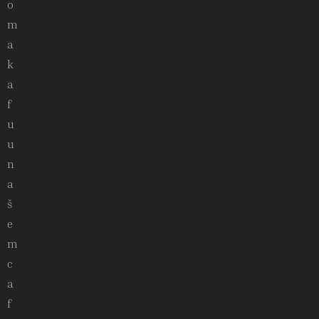
o
m
a
k
a
f
u
u
n
a
š
e
m
c
a
f