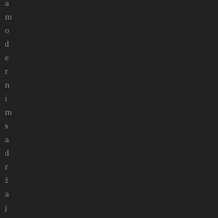
a
m
o
d
e
r
n
i
m
s
a
d
r
ž
a
j