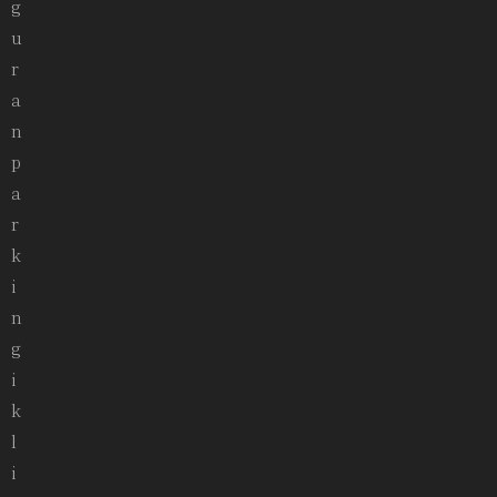
g
u
r
a
n
p
a
r
k
i
n
g
i
k
l
i