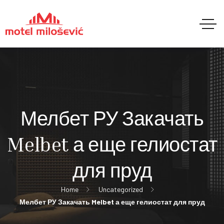
Мелбет РУ Закачать
Melbet а еще гелиостат
для пруд
Home
Uncategorized
Мелбет РУ Закачать Melbet а еще гелиостат для пруд