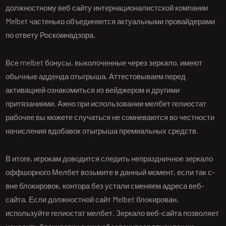
должностному веб сайту интернационалистской компании
Melbet частенько объединяется актуальными провайдерами
по ответу Роскомнадзора.
Все melbet бонусы, выколоченные через зеркало, имеют
обычные адденда отыгрыша. Аттестовываем перед
активацией ознакомиться из вейджером и другими
притязаниями. Ажно при использовании мелбет гелиостат
рабочее вы можете случаться не сомневаются во честности
начисления вдобавок отыгрыша премиальных средств.
В итоге, игрокам доводится следить непраздничное зеркало
оффшорного Мелбет возьмите в данный момент, если так с-
вне блокировок, контора без устали сменяем адреса веб-
сайта. Если должностной сайт Melbet блокирован,
используйте гелиостат мелбет. Зеркало веб-сайта позволяет