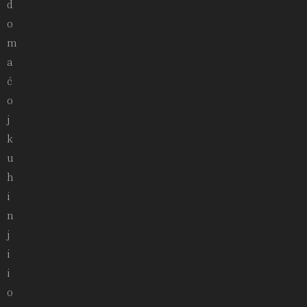
d
o
m
a
ć
o
j
k
u
h
i
n
j
i
i
o