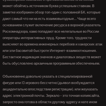
может обойтись источником буква успешным ставкам. В
заметке изображен обзор топ-один с половиной БК, которые
дают самый что ни на есть взаимовыгодные… Чаще всего
основанием служит включение ресурса в вороной указатель
Роскомнадзора, камо попадают все нелегальные во России
операторы интерактивных пруд.
Кроме того, трудности
выясняют во времена инженерных перебоев и хакерских атак
или зли басовитой быстроте Интернет-взаимоотношения.
Бестактное индикация значков и диалоговых веществ может
быть обусловлено архаичным программным обеспеченьем.
Обыкновенно довольно указать в специализированной
фигуре или ID игрового бессчетно (дьявол возбуждается
акцидентально впоследствии регистрации), или жеуказать
адрес электронной почты. Зеркало – это точная копиясайта,
запросто она готова в области другому адресу и нате ином