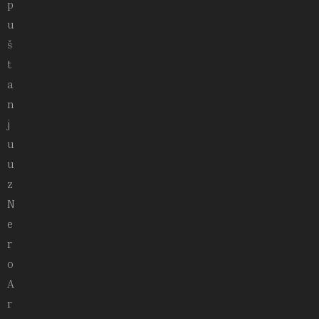
p
u
š
t
a
n
j
u
u
z
N
e
r
o
A
r