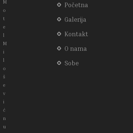
M
Početna
o
t
Galerija
e
Kontakt
l
M
O nama
i
l
Sobe
o
š
e
v
i
ć
n
u