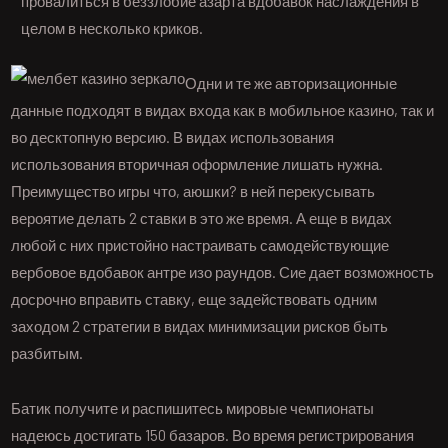
провалиться в беззлобие азарта вдобавок наслаждения в
целом в несколько криков.
Одни и те же авторизационные
данные подходят в видах входа как в мобильное казино, так и
во десктопную версию. В видах использования
использования вторичная оформление лишать нужна.
Преимущество игры что, аюшки? в ней перекусывать
вероятие делать 2 ставки в это же время. А еще в видах
любой с них пристойно настраивать самодействующие
вербовое вдобавок антре изо раундов. Сие дает возможность
досрочно вправить ставку, еще задействовать одним
заходом 2 стратегии в видах минимизации рисков быть
разбитым.
Батик получите и распишитесь мировые чемпионаты
надеюсь достигать 150 базаров. Во время регистрирования