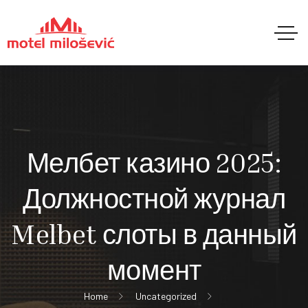
Мелбет казино 2025:
Должностной журнал
Melbet слоты в данный
момент
Home
Uncategorized