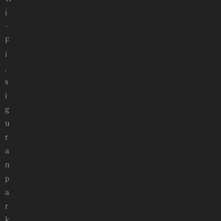
i
-
F
i
,
s
i
g
u
r
a
n
p
a
r
k