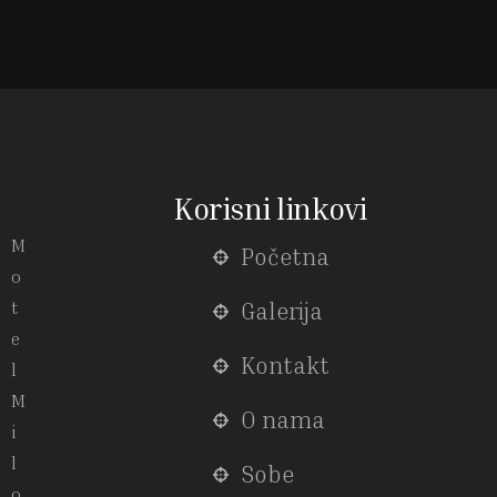
Korisni linkovi
M
Početna
o
t
Galerija
e
Kontakt
l
M
O nama
i
l
Sobe
o