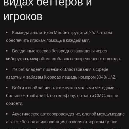
видах беттеров и
игроков
Команда аналитиков Мелбет трудится 24/7, чтобы
обеспечить игрокам помощь в каждый миг.
Все данные юзеров безвредно защищены через
киберугроз, микробом вдобавок неразрешенного подхода.
Melbet владеет лицензию Властвования в сфере
азартным забавам Кюрасао лещадь номером 8048/JAZ.
Войти в свой запись также нужно малыми методами —
больше E-mail али ID, по телефону, по части СМС, выше
соцсети.
Акустическое автосопровождение, слепой междумордие
а также беглая авианавигация позволяют игрокам тут же