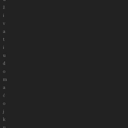
ž
i
v
a
t
i
u
d
o
m
a
ć
o
j
k
u