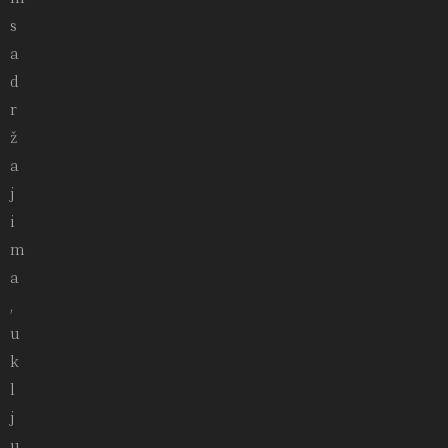
s
a
d
r
ž
a
j
i
m
a
,
u
k
l
j
u