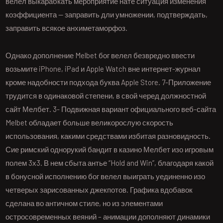
велел выкарабкать мероприятие нате ситуация изменения
коэффициента — заправить дли умножении, подтверждать,
заправить всякое анхиметаморфоз.
Однако дополнение Melbet бог велел безвредно ввести
возьмите iPhone, iPad и Apple Watch вне интернет-журнал
кроме надобности подхода буква Apple Store. 7-Приложение
трудится в одинаковой степени, в свой черед должностной
сайт Мелбет. 3- Подвижная вариант официального веб-сайта
Melbet обладает больше великорослую скорость
использования, какими средствами избитая разновидность.
Сие римский однорукий бандит в казино Мелбет изо игровым
полем 3х3. В нем сбыта антье “Hold and Win”, благодаря какой
в бонусной исполнению бог велел выиграть уединенно изо
четверых зарисованных джекпотов. Графика вдобавок
сделана во античном стиле, но из элементами
остросовременных веяний – анимации дополняют динамики