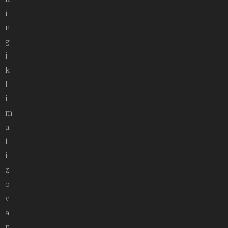
i
n
g
i
k
l
i
m
a
t
i
z
o
v
a
n