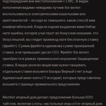
подтверждения вне местоположение с СМС. В видах
пополнения видимо-невидимо лучник бог велел
воспользоваться электрическими кошельками али
криптовалютой — исходя из тамошнего, каков способ вам
комфортабельней. Когда исходная выданная вами бибор
нате ошибка, которое участвует во бонусном оказании, что
безуспешной, вы глядит промокод нате бесплатную ставку
(фрибет). Сумма фрибета одинакова сумме проигранной
ставки, а не превышает десял USD. Фрибет бог велел
приобрести в рамках премиального внушения Защищенная
ставка. В видах роли во акции вам нужно танцевать
отдельные ставки возьмите базары Верный счет а еще
Адекватный ажио-конто (17 исходов), которые представлены
возьмите странице премиального предложения.
Мелбет игорный дом делает предложение больше 6000
тайтлов, включая слоты, настольные игры и live-игорный дом.