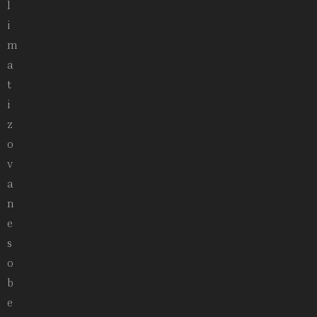
l
i
m
a
t
i
z
o
v
a
n
e
s
o
b
e