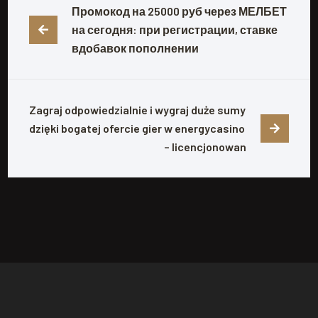
Промокод на 25000 руб через МЕЛБЕТ 
на сегодня: при регистрации, ставке 
вдобавок пополнении
Zagraj odpowiedzialnie i wygraj duże sumy 
dzięki bogatej ofercie gier w energycasino 
– licencjonowan