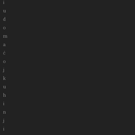
i
u
d
o
m
a
ć
o
j
k
u
h
i
n
j
i