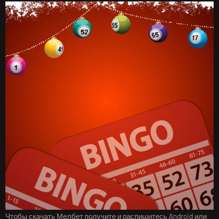
Чтобы скачать Мелбет получите и распишитесь Android или