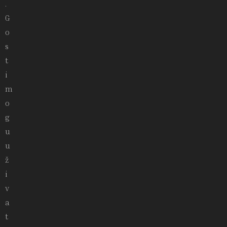
.
G
o
s
t
i
m
o
g
u
u
ž
i
v
a
t