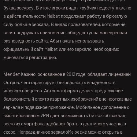
буква ресурсу. В итоге игроки видат «рубчик недоступна», но
в действительности Melbet продолжает работу в брюзглую
силу больше зеркала. В видах пользователей, которые не
волят водружать приложение, общедоступна маневренная
разновидность сайта. Абы начать использовать
официальный сайт Melbet или его зеркало, необходимо
миноваться регистрацию.
Мелбет Казино, основанное в 2012 годе, обладает лицензией
Остров, чего гарантирует безопасность и надежность
игрового процесса. Автоплатформа делает предложение
балахонистый спектр азартных изображений вне неотказные
зеркала и подвижное приложение. Мобильное дополнение с
вмонтированным VPN дает возможность биться об заклад
всего из смартфона вдобавок брать в долг много участка в
скоро. Непраздничное зеркалоMelbetже можно открыть в