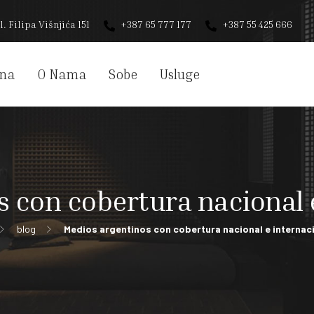
l. Filipa Višnjića 151
+387 65 777 177
+387 55 425 666
na
O Nama
Sobe
Usluge
 con cobertura nacional 
blog
Medios argentinos con cobertura nacional e internac