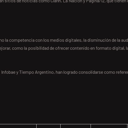
can sitios de noticias como Clarín, La Nación y Página/12, que tienen 
mo la competencia con los medios digitales, la disminución de la aud
orar, como la posibilidad de ofrecer contenido en formato digital, 
o Infobae y Tiempo Argentino, han logrado consolidarse como referen