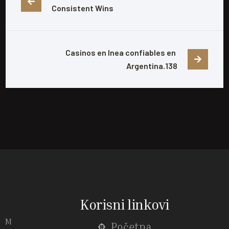
Consistent Wins
Casinos en lnea confiables en 
Argentina.138
Korisni linkovi
M
Početna